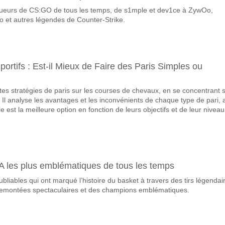
joueurs de CS:GO de tous les temps, de s1mple et dev1ce à ZywOo,
vorite pour gagner entre Floriana v Hibernians?
 et autres légendes de Counter-Strike.
u match, avec une probabilité de 72%
ueront-elles dans le match Floriana v Hibernians?
 Marquent, avec un pourcentage de 56%.
portifs : Est-il Mieux de Faire des Paris Simples ou
correct attendu entre Floriana v Hibernians?
ntes stratégies de paris sur les courses de chevaux, en se concentrant s
uvez essayer le Résultat Correct de 2-0 qui a un pourcentage de 19%.
 Il analyse les avantages et les inconvénients de chaque type de pari, 
le est la meilleure option en fonction de leurs objectifs et de leur niveau
A les plus emblématiques de tous les temps
bliables qui ont marqué l’histoire du basket à travers des tirs légendai
s remontées spectaculaires et des champions emblématiques.