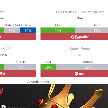
nt
Les Deux Équipes Marquent
na
Non
Match Nul
Extérieur
Oui
Non
18%
10%
44%
56%
uts 2.5
Score Exact
 2.5
2-0
Plus de
2-0
Autres
40%
19%
81%
Advertisement