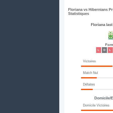
Floriana vs Hibernians P
Statistiques
Floriana las
For
L
D
L
Victoires
Match Nul
Défaites
Domicile/E
Domicile Victoires