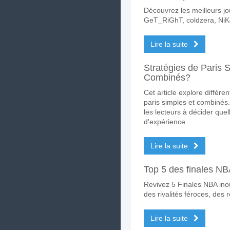
Découvrez les meilleurs 
Quelle est l'équipe fa
GeT_RiGhT, coldzera, NiKo
Floriana pour le Gagnant d
Lire la suite
Les deux équipes marq
Non pour Les Deux Équipes
Stratégies de Paris S
Combinés?
Quel sera le résultat 
Cet article explore différe
Sur le côté risqué, vous po
paris simples et combinés.
les lecteurs à décider quel
d'expérience.
Lire la suite
Top 5 des finales NB
Revivez 5 Finales NBA inou
des rivalités féroces, de
Lire la suite