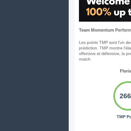
Team Momentum Perform
Les points TMP sont l'un des
prédiction. TMP montre l'élan
offensive et défensive, la p
match.
Flori
266
TMP Po