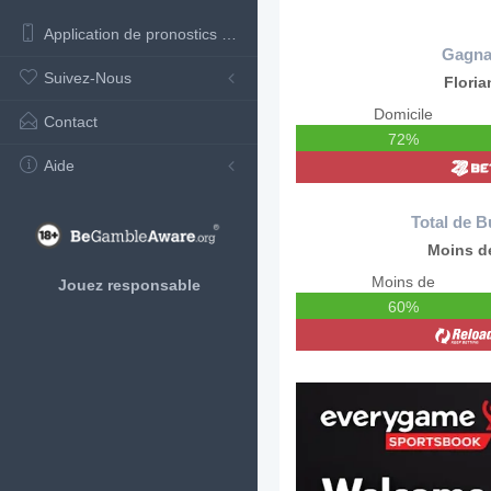
Application de pronostics de football
Gagna
Suivez-Nous
Floria
Domicile
Contact
72%
Aide
Total de B
Moins de
Moins de
Jouez responsable
60%