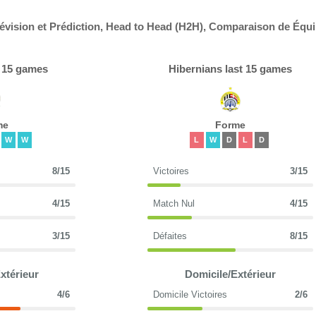
révision et Prédiction, Head to Head (H2H), Comparaison de Équi
t 15 games
Hibernians last 15 games
me
Forme
W
W
L
W
D
L
D
8/15
Victoires
3/15
4/15
Match Nul
4/15
3/15
Défaites
8/15
xtérieur
Domicile/Extérieur
4/6
Domicile Victoires
2/6