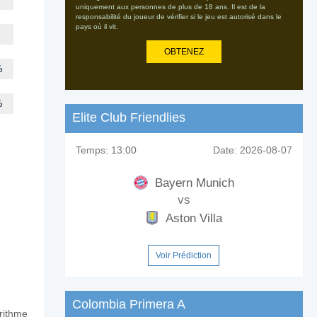
uniquement aux personnes de plus de 18 ans. Il est de la
responsabilité du joueur de vérifier si le jeu est autorisé dans le
pays où il vit.
OBTENEZ
%
%
Elite Club Friendlies
Temps:
13:00
Date:
2026-08-07
Bayern Munich
vs
Aston Villa
Voir Prédiction
Colombia Primera A
orithme