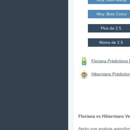
Moy. Buts Concé
Plus de 2.5
Moins de 2.5
Floriana Prédictions 
Hibernians Prédiction
Floriana vs Hibernians Ve
Après une analyse approfond