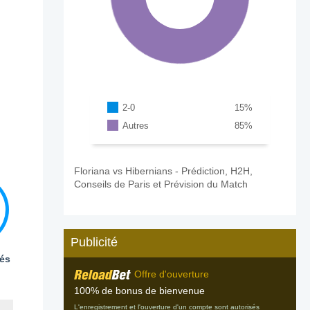
2-0
15
%
Autres
85
%
Floriana vs Hibernians - Prédiction, H2H,
Conseils de Paris et Prévision du Match
Publicité
és
Offre d'ouverture
100% de bonus de bienvenue
L'enregistrement et l'ouverture d'un compte sont autorisés