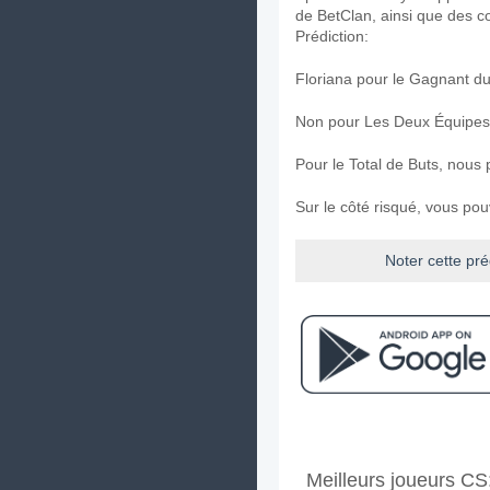
de BetClan, ainsi que des c
Prédiction:
Floriana pour le Gagnant d
Non pour Les Deux Équipes
Pour le Total de Buts, nous
Sur le côté risqué, vous po
Noter cette pré
Facebook
Telegram
Instag
A quand le match entr
Meilleurs joueurs C
Le match entre Floriana v 