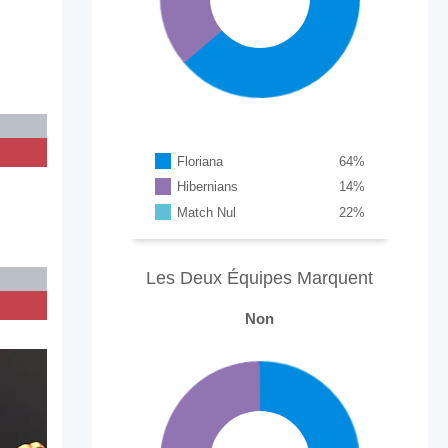
Floriana
64
%
Hibernians
14
%
Match Nul
22
%
Les Deux Équipes Marquent
Non