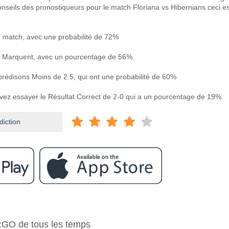
onseils des pronostiqueurs pour le match Floriana vs Hibernians ceci es
u match, avec une probabilité de 72%
 Marquent, avec un pourcentage de 56%.
 prédisons Moins de 2.5, qui ont une probabilité de 60%
uvez essayer le Résultat Correct de 2-0 qui a un pourcentage de 19%.
diction
ram
e Floriana v Hibernians?
S:GO de tous les temps
Hibernians 22 February 2026 15:30.