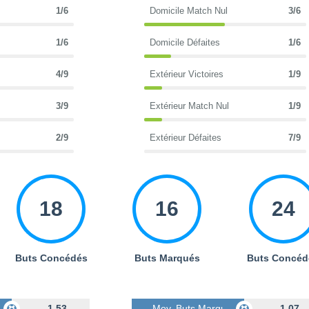
1/6
Domicile Match Nul
3/6
1/6
Domicile Défaites
1/6
4/9
Extérieur Victoires
1/9
3/9
Extérieur Match Nul
1/9
2/9
Extérieur Défaites
7/9
18
16
24
Buts Concédés
Buts Marqués
Buts Concéd
s
1.53
Moy. Buts Marqués
1.07