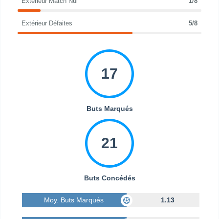
Extérieur Match Nul
1/8
Extérieur Défaites
5/8
17
Buts Marqués
21
Buts Concédés
Moy. Buts Marqués
1.13