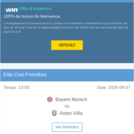
Offre d'ouverture
100% de bonus de bienvenue
L'enregistrement et l'ouverture d'un compte sont autorisés uniquement aux personnes de
plus de 18 ans. Il est de la responsabilité du joueur de vérifier si le jeu est autorisé dans le
pays où il vit.
OBTENEZ
Elite Club Friendlies
Temps:
13:00
Date:
2026-08-07
Bayern Munich
vs
Aston Villa
Voir Prédiction