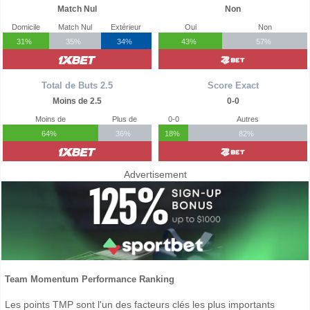
Match Nul
Non
Domicile
Match Nul
Extérieur
Oui
Non
31%
35%
34%
43%
57%
Total de Buts 2.5
Score Exact
Moins de 2.5
0-0
Moins de
Plus de
0-0
Autres
64%
36%
18%
82%
Advertisement
Team Momentum Performance Ranking
Les points TMP sont l'un des facteurs clés les plus importants