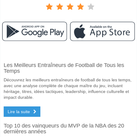
Facebook
Telegram
Instagram
A quand le match entre Dila v Saburtalo?
Les Meilleurs Entraîneurs de Football de Tous les
Le match entre Dila v Saburtalo 06 May 2026 16:00.
Temps
Quelle est l'équipe favorite pour gagner entre Dila v Sa
Découvrez les meilleurs entraîneurs de football de tous les temps,
Un Match Nul dans le match a une probabilité de 35%.
avec une analyse complète de chaque maître du jeu, incluant
héritage, titres, idées tactiques, leadership, influence culturelle et
Les deux équipes marqueront-elles dans le match Dila 
impact durable.
Non pour Les Deux Équipes Marquent, avec un pourcentage de 57%.
Lire la suite
Quel sera le résultat correct attendu entre Dila v Saburt
Top 10 des vainqueurs du MVP de la NBA des 20
Sur le côté risqué, vous pouvez essayer le Résultat Correct de 0-0 q
dernières années