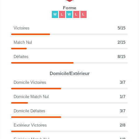
Forme
W
L
W
L
L
Victoires
5/15
Match Nul
2/15
Défaites
8/15
Domicile/Extérieur
Domicile Victoires
3/7
Domicile Match Nul
1/7
Domicile Défaites
3/7
Extérieur Victoires
2/8