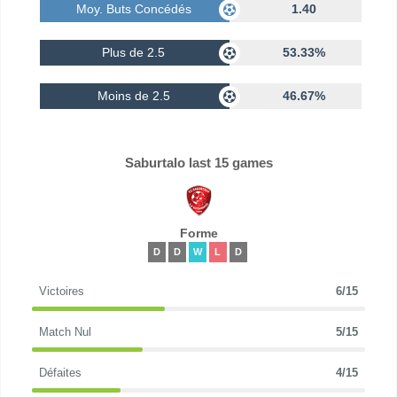
Moy. Buts Concédés
1.40
Plus de 2.5
53.33%
Moins de 2.5
46.67%
Saburtalo last 15 games
Forme
D
D
W
L
D
Victoires
6/15
Match Nul
5/15
Défaites
4/15