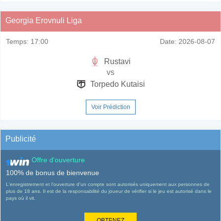
Georgia Erovnuli Liga
Temps:
17:00
Date:
2026-08-07
Rustavi
vs
Torpedo Kutaisi
Voir Prédiction
Publicité
Offre d'ouverture
100% de bonus de bienvenue
L'enregistrement et l'ouverture d'un compte sont autorisés uniquement aux personnes de
plus de 18 ans. Il est de la responsabilité du joueur de vérifier si le jeu est autorisé dans le
pays où il vit.
OBTENEZ