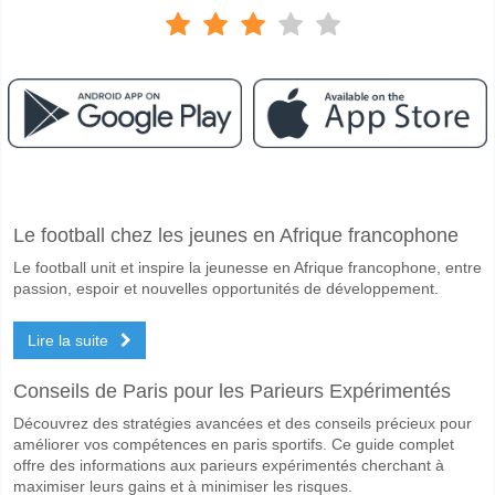
Facebook
Telegram
Instagram
A quand le match entre Gagra v Dinamo Batumi?
Le football chez les jeunes en Afrique francophone
Le match entre Gagra v Dinamo Batumi 06 May 2026 18:00.
Le football unit et inspire la jeunesse en Afrique francophone, entre
Quelle est l'équipe favorite pour gagner entre Gagra v
passion, espoir et nouvelles opportunités de développement.
Gagra pour le Gagnant du match, avec une probabilité de 52%
Lire la suite
Les deux équipes marqueront-elles dans le match Gag
Oui pour Les Deux Équipes Marquent, avec un pourcentage de 57%.
Conseils de Paris pour les Parieurs Expérimentés
Découvrez des stratégies avancées et des conseils précieux pour
Quel sera le résultat correct attendu entre Gagra v Di
améliorer vos compétences en paris sportifs. Ce guide complet
Sur le côté risqué, vous pouvez essayer le Résultat Correct de 2-1 q
offre des informations aux parieurs expérimentés cherchant à
maximiser leurs gains et à minimiser les risques.