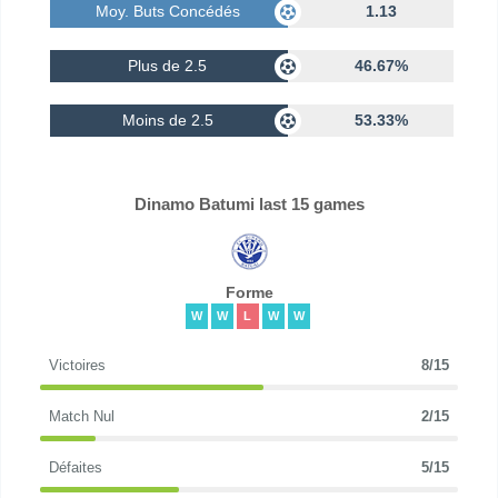
Moy. Buts Concédés
1.13
Plus de 2.5
46.67%
Moins de 2.5
53.33%
Dinamo Batumi last 15 games
Forme
W
W
L
W
W
Victoires
8/15
Match Nul
2/15
Défaites
5/15