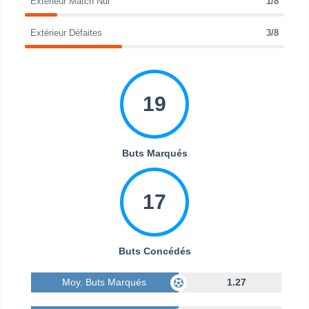
Extérieur Match Nul
1/8
Extérieur Défaites
3/8
19
Buts Marqués
17
Buts Concédés
Moy. Buts Marqués
1.27