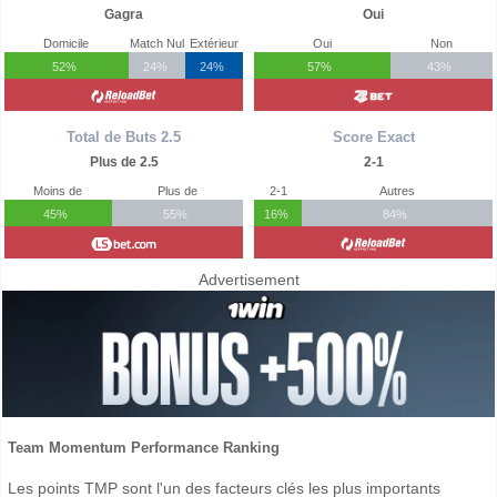
Gagra
Oui
Domicile
Match Nul
Extérieur
Oui
Non
52%
24%
24%
57%
43%
Total de Buts 2.5
Score Exact
Plus de 2.5
2-1
Moins de
Plus de
2-1
Autres
45%
55%
16%
84%
Advertisement
Team Momentum Performance Ranking
Les points TMP sont l'un des facteurs clés les plus importants