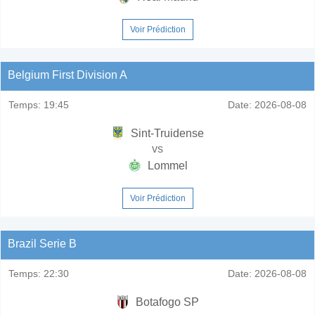
Voir Prédiction
Belgium First Division A
Temps:
19:45
Date:
2026-08-08
Sint-Truidense
vs
Lommel
Voir Prédiction
Brazil Serie B
Temps:
22:30
Date:
2026-08-08
Botafogo SP