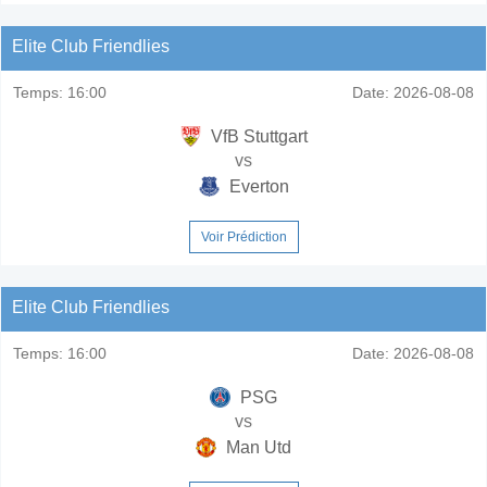
Elite Club Friendlies
Temps:
16:00
Date:
2026-08-08
VfB Stuttgart
vs
Everton
Voir Prédiction
Elite Club Friendlies
Temps:
16:00
Date:
2026-08-08
PSG
vs
Man Utd