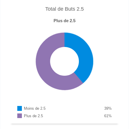
Total de Buts 2.5
Plus de 2.5
Moins de 2.5
39
%
Plus de 2.5
61
%