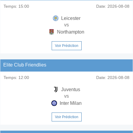
Temps:
15:00
Date:
2026-08-08
Leicester
vs
Northampton
Voir Prédiction
Elite Club Friendlies
Temps:
12:00
Date:
2026-08-08
Juventus
vs
Inter Milan
Voir Prédiction