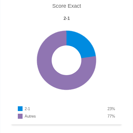
Score Exact
2-1
2-1
23
%
Autres
77
%