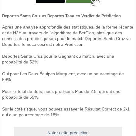
Deportes Santa Cruz vs Deportes Temuco Verdict de Prédiction
Après une analyse approfondie des statistiques, de la forme récente
et de H2H au travers de l'algorithme de BetClan, ainsi que des
conseils des pronostiqueurs pour le match Deportes Santa Cruz vs
Deportes Temuco ceci est notre Prédiction:
Deportes Santa Cruz pour le Gagnant du match, avec une
probabilité de 52%
Oui pour Les Deux Équipes Marquent, avec un pourcentage de
59%.
Pour le Total de Buts, nous prédisons Plus de 2.5, qui ont une
probabilité de 55%
Sur le côté risqué, vous pouvez essayer le Résultat Correct de 2-1
qui a un pourcentage de 18%.
Noter cette prédiction