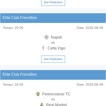
Voir Prédiction
Elite Club Friendlies
Temps:
20:00
Date:
2026-08-08
Napoli
vs
Celta Vigo
Voir Prédiction
Elite Club Friendlies
Temps:
18:00
Date:
2026-08-08
Ferencvarosi TC
vs
Real Madrid