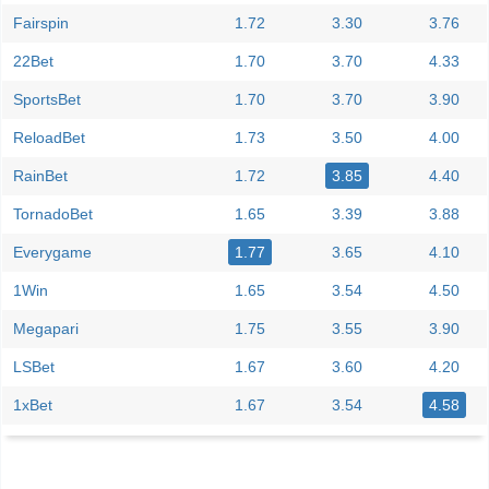
Fairspin
1.72
3.30
3.76
22Bet
1.70
3.70
4.33
SportsBet
1.70
3.70
3.90
ReloadBet
1.73
3.50
4.00
RainBet
1.72
3.85
4.40
TornadoBet
1.65
3.39
3.88
Everygame
1.77
3.65
4.10
1Win
1.65
3.54
4.50
Megapari
1.75
3.55
3.90
LSBet
1.67
3.60
4.20
1xBet
1.67
3.54
4.58
Facebook
Telegram
Instagram