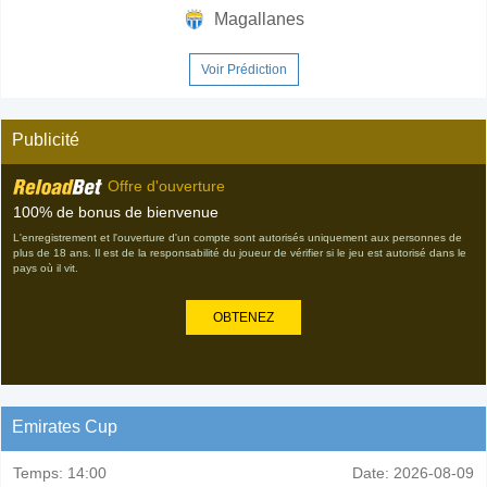
Magallanes
Voir Prédiction
Publicité
Offre d'ouverture
100% de bonus de bienvenue
L'enregistrement et l'ouverture d'un compte sont autorisés uniquement aux personnes de
plus de 18 ans. Il est de la responsabilité du joueur de vérifier si le jeu est autorisé dans le
pays où il vit.
OBTENEZ
Emirates Cup
Temps:
14:00
Date:
2026-08-09