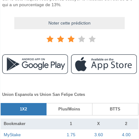
qui a un pourcentage de 13%.
Noter cette prédiction
Union Espanola vs Union San Felipe Cotes
1X2
Plus/Moins
BTTS
Bookmaker
1
X
2
MyStake
1.75
3.60
4.00