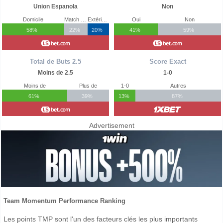
Union Espanola
Non
Domicile
Match Nul
Extérieur
Oui
Non
58%
22%
20%
41%
59%
Total de Buts 2.5
Score Exact
Moins de 2.5
1-0
Moins de
Plus de
1-0
Autres
61%
39%
13%
87%
Advertisement
Team Momentum Performance Ranking
Les points TMP sont l'un des facteurs clés les plus importants