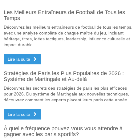
A quand le match entre Union Espanola v Union San Fe
Les Meilleurs Entraîneurs de Football de Tous les
Le match entre Union Espanola v Union San Felipe 09 June 2026 00:3
Temps
Quelle est l'équipe favorite pour gagner entre Union E
Découvrez les meilleurs entraîneurs de football de tous les temps,
Union Espanola pour le Gagnant du match, avec une probabilité de 5
avec une analyse complète de chaque maître du jeu, incluant
héritage, titres, idées tactiques, leadership, influence culturelle et
Les deux équipes marqueront-elles dans le match Unio
impact durable.
Non pour Les Deux Équipes Marquent, avec un pourcentage de 59%.
Lire la suite
Quel sera le résultat correct attendu entre Union Espan
Stratégies de Paris les Plus Populaires de 2026 :
Sur le côté risqué, vous pouvez essayer le Résultat Correct de 1-0 q
Système de Martingale et Au-delà
Découvrez les secrets des stratégies de paris les plus efficaces
pour 2026. Du système de Martingale aux nouvelles techniques,
découvrez comment les experts placent leurs paris cette année.
Lire la suite
À quelle fréquence pouvez-vous vous attendre à
gagner avec les paris sportifs?