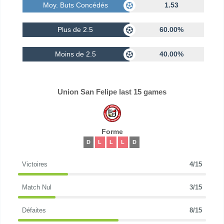
Moy. Buts Concédés
1.53
Plus de 2.5
60.00%
Moins de 2.5
40.00%
Union San Felipe last 15 games
Forme
D
L
L
L
D
Victoires
4/15
Match Nul
3/15
Défaites
8/15