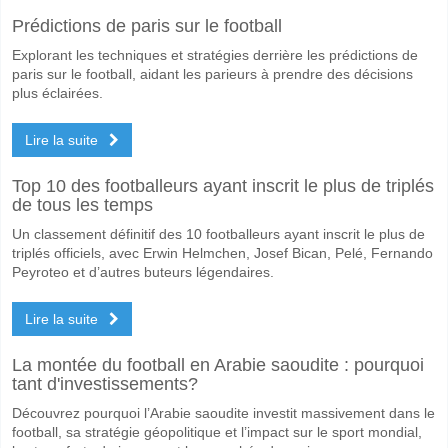
Oui pour Les Deux Équipes Marquent, avec un pourcentage de 64%.
Prédictions de paris sur le football
Quel sera le résultat correct attendu entre Laagri v Kur
Explorant les techniques et stratégies derrière les prédictions de
Sur le côté risqué, vous pouvez essayer le Résultat Correct de 3-2 q
paris sur le football, aidant les parieurs à prendre des décisions
plus éclairées.
Lire la suite
Top 10 des footballeurs ayant inscrit le plus de triplés
de tous les temps
Un classement définitif des 10 footballeurs ayant inscrit le plus de
triplés officiels, avec Erwin Helmchen, Josef Bican, Pelé, Fernando
Peyroteo et d’autres buteurs légendaires.
Lire la suite
La montée du football en Arabie saoudite : pourquoi
tant d'investissements?
Découvrez pourquoi l’Arabie saoudite investit massivement dans le
football, sa stratégie géopolitique et l’impact sur le sport mondial,