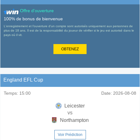
Offre d'ouverture
100% de bonus de bienvenue
L'enregistrement et l'ouverture d'un compte sont autorisés uniquement aux personnes de
plus de 18 ans. Il est de la responsabilité du joueur de vérifier si le jeu est autorisé dans le
pays où il vit.
OBTENEZ
England EFL Cup
Temps:
15:00
Date:
2026-08-08
Leicester
vs
Northampton
Voir Prédiction