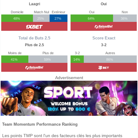
Laagri
Oui
Domicile
Match Nul
Extérieur
Oui
Non
48%
25%
27%
64%
36%
Total de Buts 2.5
Score Exact
Plus de 2.5
3-2
Moins de
Plus de
3-2
Autres
41%
59%
14%
86%
Advertisement
Team Momentum Performance Ranking
Les points TMP sont l'un des facteurs clés les plus importants