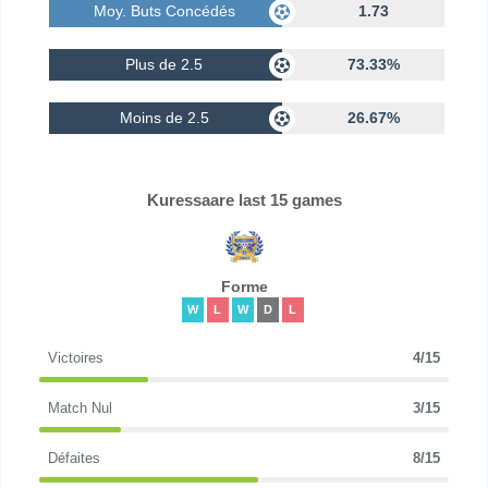
Moy. Buts Concédés
1.73
Plus de 2.5
73.33%
Moins de 2.5
26.67%
Kuressaare last 15 games
Forme
W
L
W
D
L
Victoires
4/15
Match Nul
3/15
Défaites
8/15