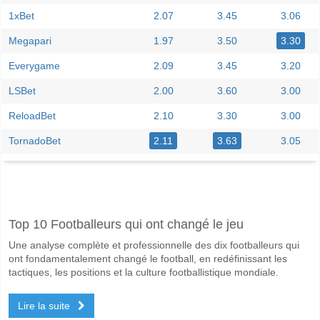
1xBet
2.07
3.45
3.06
Megapari
1.97
3.50
3.30
Everygame
2.09
3.45
3.20
LSBet
2.00
3.60
3.00
ReloadBet
2.10
3.30
3.00
TornadoBet
2.11
3.63
3.05
Facebook
Telegram
Instagram
A quand le match entre Laagri v Kuressaare?
Top 10 Footballeurs qui ont changé le jeu
Le match entre Laagri v Kuressaare 13 June 2026 10:30.
Une analyse complète et professionnelle des dix footballeurs qui
Quelle est l'équipe favorite pour gagner entre Laagri v
ont fondamentalement changé le football, en redéfinissant les
Laagri pour le Gagnant du match, avec une probabilité de 48%
tactiques, les positions et la culture footballistique mondiale.
Les deux équipes marqueront-elles dans le match Laag
Lire la suite