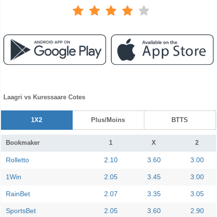
Laagri vs Kuressaare Cotes
1X2
Plus/Moins
BTTS
Bookmaker
1
X
2
Rolletto
2.10
3.60
3.00
1Win
2.05
3.45
3.00
RainBet
2.07
3.35
3.05
SportsBet
2.05
3.60
2.90