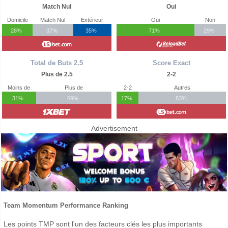
Match Nul
Oui
Domicile
Match Nul
Extérieur
Oui
Non
28%
37%
35%
71%
29%
Total de Buts 2.5
Score Exact
Plus de 2.5
2-2
Moins de
Plus de
2-2
Autres
31%
69%
17%
83%
Advertisement
Team Momentum Performance Ranking
Les points TMP sont l'un des facteurs clés les plus importants