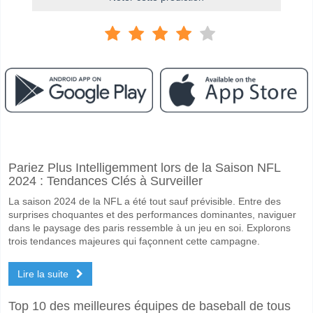
Facebook
Telegram
Instagram
A quand le match entre Grotta v Grindavik?
Pariez Plus Intelligemment lors de la Saison NFL
Le match entre Grotta v Grindavik 06 June 2026 15:00.
2024 : Tendances Clés à Surveiller
Quelle est l'équipe favorite pour gagner entre Grotta v 
La saison 2024 de la NFL a été tout sauf prévisible. Entre des
Un Match Nul dans le match a une probabilité de 37%.
surprises choquantes et des performances dominantes, naviguer
dans le paysage des paris ressemble à un jeu en soi. Explorons
Les deux équipes marqueront-elles dans le match Grott
trois tendances majeures qui façonnent cette campagne.
Oui pour Les Deux Équipes Marquent, avec un pourcentage de 71%.
Lire la suite
Quel sera le résultat correct attendu entre Grotta v Grin
Top 10 des meilleures équipes de baseball de tous
Sur le côté risqué, vous pouvez essayer le Résultat Correct de 2-2 q