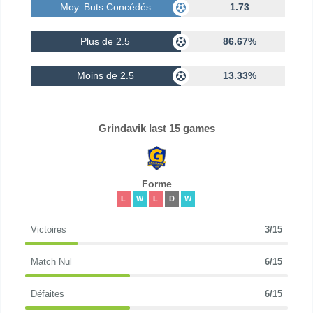
Moy. Buts Concédés
1.73
Plus de 2.5
86.67%
Moins de 2.5
13.33%
Grindavik last 15 games
Forme
L
W
L
D
W
Victoires
3/15
Match Nul
6/15
Défaites
6/15