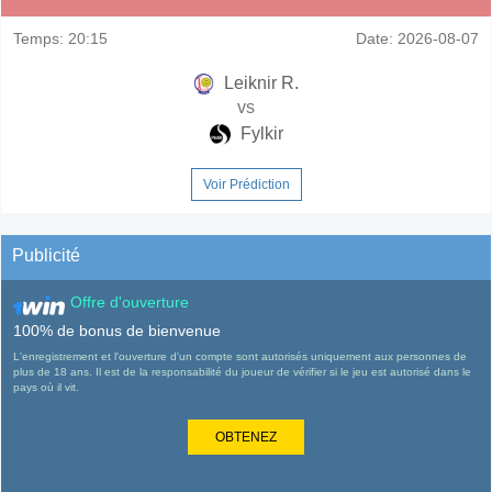
Temps:
20:15
Date:
2026-08-07
Leiknir R.
vs
Fylkir
Voir Prédiction
Publicité
Offre d'ouverture
100% de bonus de bienvenue
L'enregistrement et l'ouverture d'un compte sont autorisés uniquement aux personnes de
plus de 18 ans. Il est de la responsabilité du joueur de vérifier si le jeu est autorisé dans le
pays où il vit.
OBTENEZ