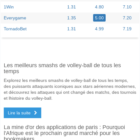
1Win
1.31
4.80
7.10
Everygame
1.35
5.00
7.20
TornadoBet
1.31
4.99
7.19
Facebook
Telegram
Instagram
A quand le match entre Ha Noi v Ho Chi Minh?
Les meilleurs smashs de volley-ball de tous les
Le match entre Ha Noi v Ho Chi Minh 07 June 2026 12:00.
temps
Quelle est l'équipe favorite pour gagner entre Ha Noi v
Explorez les meilleurs smashs de volley-ball de tous les temps,
Ha Noi pour le Gagnant du match, avec une probabilité de 73%
des puissants attaquants iconiques aux stars aériennes modernes,
et découvrez les attaques qui ont changé des matchs, des tournois
Les deux équipes marqueront-elles dans le match Ha N
et lhistoire du volley-ball.
Oui pour Les Deux Équipes Marquent, avec un pourcentage de 55%.
Lire la suite
Quel sera le résultat correct attendu entre Ha Noi v Ho
La mine d'or des applications de paris : Pourquoi
Sur le côté risqué, vous pouvez essayer le Résultat Correct de 3-1 q
l'Afrique est le prochain grand marché pour les
bookmakers