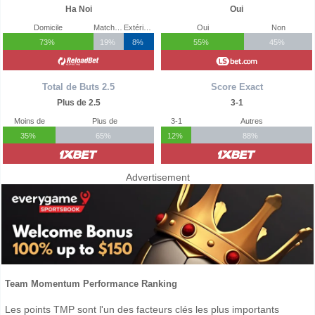
Ha Noi
Oui
Domicile
Match Nul
Extérieur
Oui
Non
73%
19%
8%
55%
45%
Total de Buts 2.5
Score Exact
Plus de 2.5
3-1
Moins de
Plus de
3-1
Autres
35%
65%
12%
88%
Advertisement
Team Momentum Performance Ranking
Les points TMP sont l'un des facteurs clés les plus importants