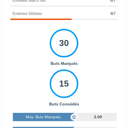
Extérieur Match Nul
0/7
Extérieur Défaites
4/7
30
Buts Marqués
15
Buts Concédés
Moy. Buts Marqués
2.00