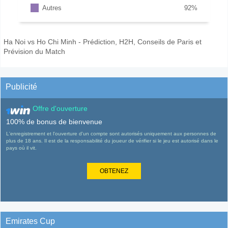
Autres
92
%
Ha Noi vs Ho Chi Minh - Prédiction, H2H, Conseils de Paris et
Prévision du Match
Publicité
Offre d'ouverture
100% de bonus de bienvenue
L'enregistrement et l'ouverture d'un compte sont autorisés uniquement aux personnes de
plus de 18 ans. Il est de la responsabilité du joueur de vérifier si le jeu est autorisé dans le
pays où il vit.
OBTENEZ
Emirates Cup