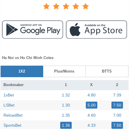
Ha Noi vs Ho Chi Minh Cotes
1X2
Plus/Moins
BTTS
Bookmaker
1
X
2
1xBet
1.32
4.80
7.39
LSBet
1.30
5.00
7.50
ReloadBet
1.35
4.60
7.00
SportsBet
1.36
4.33
7.50