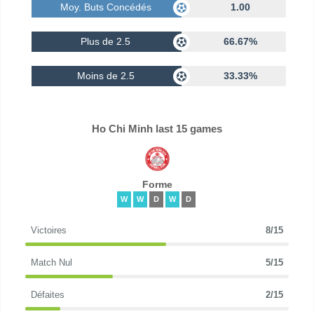
Moy. Buts Concédés
1.00
Plus de 2.5
66.67%
Moins de 2.5
33.33%
Ho Chi Minh last 15 games
Forme
W
W
D
W
D
Victoires
8/15
Match Nul
5/15
Défaites
2/15