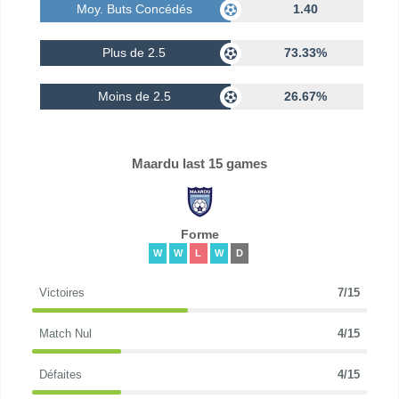
Moy. Buts Concédés
1.40
Plus de 2.5
73.33%
Moins de 2.5
26.67%
Maardu last 15 games
Forme
W
W
L
W
D
Victoires
7/15
Match Nul
4/15
Défaites
4/15