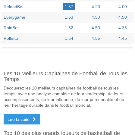
ReloadBet
1.57
4.20
4.00
Everygame
1.53
4.50
4.50
RainBet
1.52
4.50
4.35
Rolletto
1.54
4.55
4.45
Facebook
Telegram
Instagram
A quand le match entre Elva v Maardu?
Les 10 Meilleurs Capitaines de Football de Tous les
Le match entre Elva v Maardu 11 June 2026 17:00.
Temps
Quelle est l'équipe favorite pour gagner entre Elva v M
Découvrez les 10 meilleurs capitaines de football de tous les
Elva pour le Gagnant du match, avec une probabilité de 63%
temps, avec une analyse complète de leur leadership, de leurs
accomplissements, de leur influence, de leur personnalité et de
Les deux équipes marqueront-elles dans le match Elva
leur héritage durable dans le football mondial.
Oui pour Les Deux Équipes Marquent, avec un pourcentage de 71%.
Lire la suite
Quel sera le résultat correct attendu entre Elva v Maar
Top 10 des plus grands joueurs de basketball de
Sur le côté risqué, vous pouvez essayer le Résultat Correct de 3-1 q