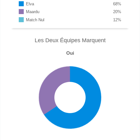
Elva
68
%
Maardu
20
%
Match Nul
12
%
Les Deux Équipes Marquent
Oui