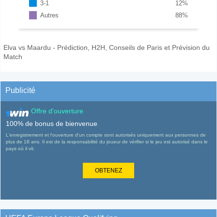
3-1
12
%
Autres
88
%
Elva vs Maardu - Prédiction, H2H, Conseils de Paris et Prévision du
Match
Publicité
Offre d'ouverture
100% de bonus de bienvenue
L'enregistrement et l'ouverture d'un compte sont autorisés uniquement aux personnes de
plus de 18 ans. Il est de la responsabilité du joueur de vérifier si le jeu est autorisé dans le
pays où il vit.
OBTENEZ