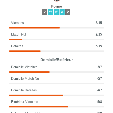
Forme
D
W
W
W
D
Victoires
8/15
Match Nul
2/15
Défaites
5/15
Domicile/Extérieur
Domicile Victoires
3/7
Domicile Match Nul
0/7
Domicile Défaites
4/7
Extérieur Victoires
5/8