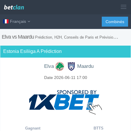
Français
Combinés
Elva vs Maardu
Prédiction, H2H, Conseils de Paris et Prévision du Match
Estonia Esiliiga A Prédiction
Elva
Maardu
Date 2026-06-11 17:00
Gagnant
BTTS