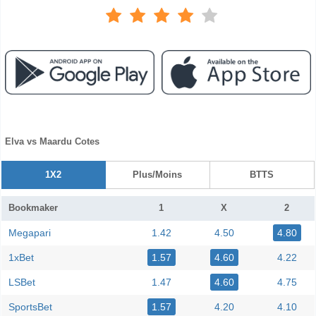
Elva vs Maardu Cotes
1X2
Plus/Moins
BTTS
Bookmaker
1
X
2
Megapari
1.42
4.50
4.80
1xBet
1.57
4.60
4.22
LSBet
1.47
4.60
4.75
SportsBet
1.57
4.20
4.10