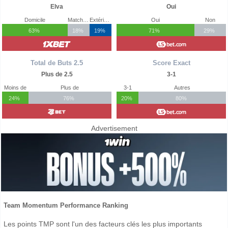
Elva
Oui
Domicile
Match Nul
Extérieur
Oui
Non
63%
18%
19%
71%
29%
Total de Buts 2.5
Score Exact
Plus de 2.5
3-1
Moins de
Plus de
3-1
Autres
24%
76%
20%
80%
Advertisement
Team Momentum Performance Ranking
Les points TMP sont l'un des facteurs clés les plus importants