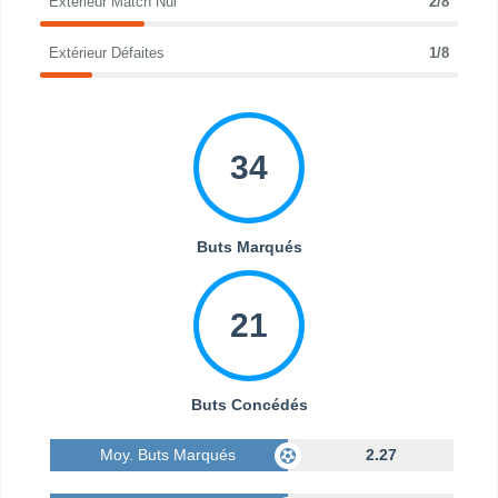
Extérieur Match Nul
2/8
Extérieur Défaites
1/8
34
Buts Marqués
21
Buts Concédés
Moy. Buts Marqués
2.27