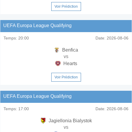
Voir Prédiction
UEFA Europa League Qualifying
Temps:
20:00
Date:
2026-08-06
Benfica
vs
Hearts
Voir Prédiction
UEFA Europa League Qualifying
Temps:
17:00
Date:
2026-08-06
Jagiellonia Bialystok
vs