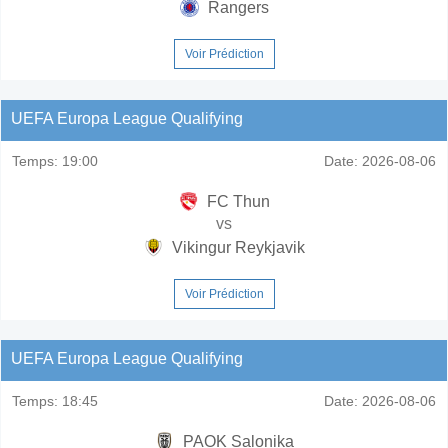
Rangers
Voir Prédiction
UEFA Europa League Qualifying
Temps:
19:00
Date:
2026-08-06
FC Thun
vs
Vikingur Reykjavik
Voir Prédiction
UEFA Europa League Qualifying
Temps:
18:45
Date:
2026-08-06
PAOK Salonika