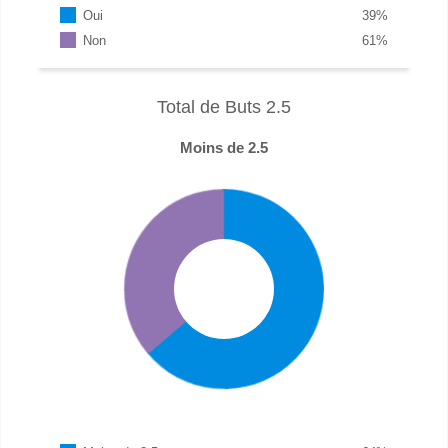
Oui
39
%
Non
61
%
Total de Buts 2.5
Moins de 2.5