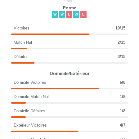
Forme
W
W
L
W
L
Victoires
10/15
Match Nul
2/15
Défaites
3/15
Domicile/Extérieur
Domicile Victoires
6/8
Domicile Match Nul
1/8
Domicile Défaites
1/8
Extérieur Victoires
4/7