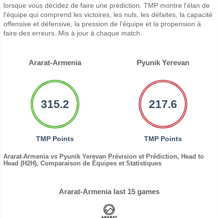
lorsque vous décidez de faire une prédiction. TMP montre l'élan de
l'équipe qui comprend les victoires, les nuls, les défaites, la capacité
offensive et défensive, la pression de l'équipe et la propension à
faire des erreurs. Mis à jour à chaque match.
Ararat-Armenia
Pyunik Yerevan
315.2
217.6
TMP Points
TMP Points
Ararat-Armenia vs Pyunik Yerevan Prévision et Prédiction, Head to
Head (H2H), Comparaison de Équipes et Statistiques
Ararat-Armenia last 15 games