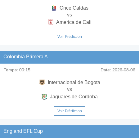
Once Caldas
vs
America de Cali
Voir Prédiction
Colombia Primera A
Temps:
00:15
Date:
2026-08-06
Internacional de Bogota
vs
Jaguares de Cordoba
Voir Prédiction
England EFL Cup