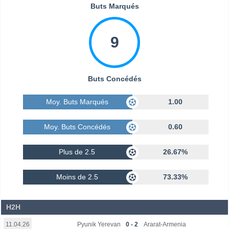
Buts Marqués
9
Buts Concédés
Moy. Buts Marqués
1.00
Moy. Buts Concédés
0.60
Plus de 2.5
26.67%
Moins de 2.5
73.33%
H2H
Pyunik Yerevan
0 - 2
Ararat-Armenia
11.04.26