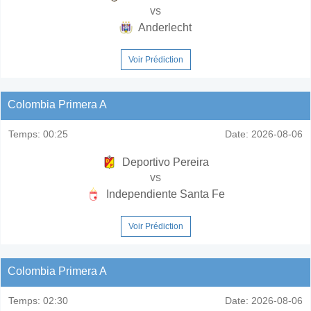
vs
Anderlecht
Voir Prédiction
Colombia Primera A
Temps:
00:25
Date:
2026-08-06
Deportivo Pereira
vs
Independiente Santa Fe
Voir Prédiction
Colombia Primera A
Temps:
02:30
Date:
2026-08-06