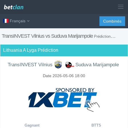
Français
Combinés
TransINVEST Vilnius vs Suduva Marijampole
Prédiction, H2H, Conseils de Paris et Prévision du Match
Lithuania A Lyga Prédiction
TransINVEST Vilnius
Suduva Marijampole
Date 2026-05-06 18:00
Gagnant
BTTS