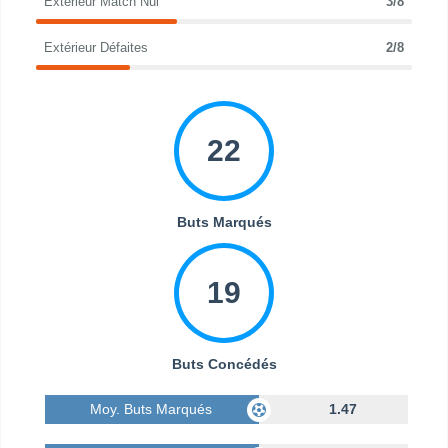
Extérieur Match Nul
3/8
Extérieur Défaites
2/8
22
Buts Marqués
19
Buts Concédés
Moy. Buts Marqués
1.47