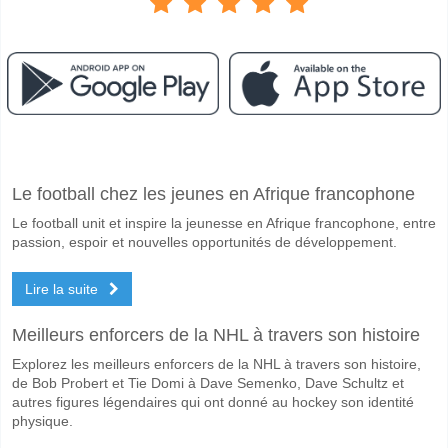
Facebook
Telegram
Instagram
A quand le match entre TransINVEST Vilnius v Suduva
Le football chez les jeunes en Afrique francophone
Le match entre TransINVEST Vilnius v Suduva Marijampole 06 May 20
Le football unit et inspire la jeunesse en Afrique francophone, entre
Quelle est l'équipe favorite pour gagner entre TransIN
passion, espoir et nouvelles opportunités de développement.
Suduva Marijampole pour le Gagnant du match, avec une probabilité
Lire la suite
Les deux équipes marqueront-elles dans le match Tra
Oui pour Les Deux Équipes Marquent, avec un pourcentage de 60%.
Meilleurs enforcers de la NHL à travers son histoire
Explorez les meilleurs enforcers de la NHL à travers son histoire,
Quel sera le résultat correct attendu entre TransINVES
de Bob Probert et Tie Domi à Dave Semenko, Dave Schultz et
Sur le côté risqué, vous pouvez essayer le Résultat Correct de 1-2 q
autres figures légendaires qui ont donné au hockey son identité
physique.