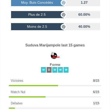
Moy. Buts Concédés
1.27
Plus de 2.5
60.00%
Moins de 2.5
40.00%
Suduva Marijampole last 15 games
Forme
W
D
W
W
W
Victoires
8/15
Match Nul
6/15
Défaites
1/15