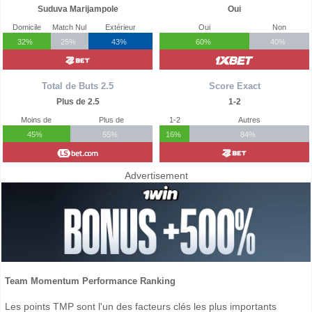
Suduva Marijampole
Oui
Domicile
Match Nul
Extérieur
Oui
Non
32%
25%
43%
60%
40%
Total de Buts 2.5
Score Exact
Plus de 2.5
1-2
Moins de
Plus de
1-2
Autres
45%
55%
16%
84%
Advertisement
Team Momentum Performance Ranking
Les points TMP sont l'un des facteurs clés les plus importants