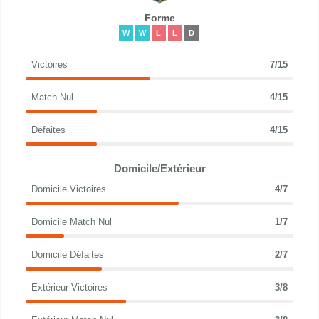
Forme
W
W
L
L
D
Victoires
7/15
Match Nul
4/15
Défaites
4/15
Domicile/Extérieur
Domicile Victoires
4/7
Domicile Match Nul
1/7
Domicile Défaites
2/7
Extérieur Victoires
3/8