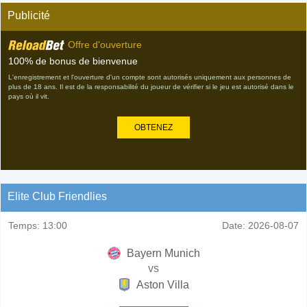
Publicité
Offre d'ouverture
100% de bonus de bienvenue
L'enregistrement et l'ouverture d'un compte sont autorisés uniquement aux personnes de
plus de 18 ans. Il est de la responsabilité du joueur de vérifier si le jeu est autorisé dans le
pays où il vit.
OBTENEZ
Elite Club Friendlies
Temps:
13:00
Date:
2026-08-07
Bayern Munich
vs
Aston Villa