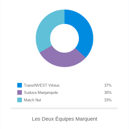
TransINVEST Vilnius
37
%
Suduva Marijampole
30
%
Match Nul
33
%
Les Deux Équipes Marquent