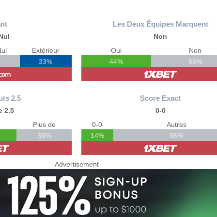
nt
Les Deux Équipes Marquent
Nul
Non
ul
Extérieur
Oui
Non
33%
44%
56%
uts 2.5
Score Exact
 2.5
0-0
Plus de
0-0
Autres
35%
14%
86%
Advertisement