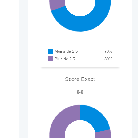
Moins de 2.5
70
%
Plus de 2.5
30
%
Score Exact
0-0