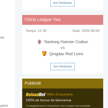
Voir Prédiction
China League Two
Temps:
12:30
Date:
2026-08-09
nts
cheng?
Nantong Haimen Codion
vs
Qingdao Red Lions
 Zhucheng?
Voir Prédiction
ng?
Publicité
Offre d'ouverture
100% de bonus de bienvenue
paris
L'enregistrement et l'ouverture d'un compte sont autorisés