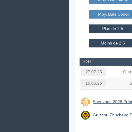
Moy. Buts Concé
Plus de 2.5
Moins de 2.5
H2H
Gui
27.07.25
S
16.05.25
Shenzhen 2028 Prédi
Guizhou Zhucheng Pr