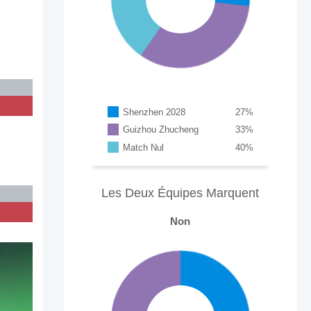
Shenzhen 2028
27
%
Guizhou Zhucheng
33
%
Match Nul
40
%
Les Deux Équipes Marquent
Non