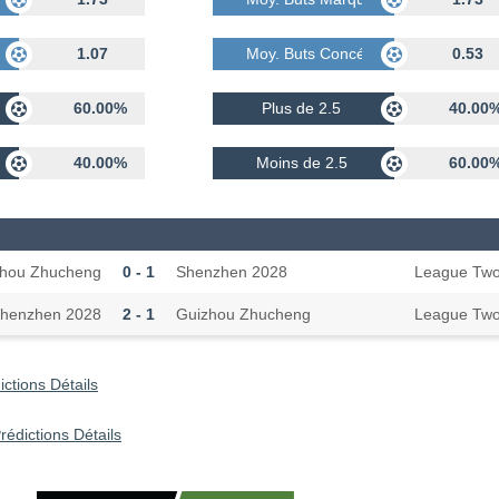
dés
1.07
Moy. Buts Concédés
0.53
60.00%
Plus de 2.5
40.00
40.00%
Moins de 2.5
60.00
zhou Zhucheng
0 - 1
Shenzhen 2028
League Tw
henzhen 2028
2 - 1
Guizhou Zhucheng
League Tw
ctions Détails
édictions Détails