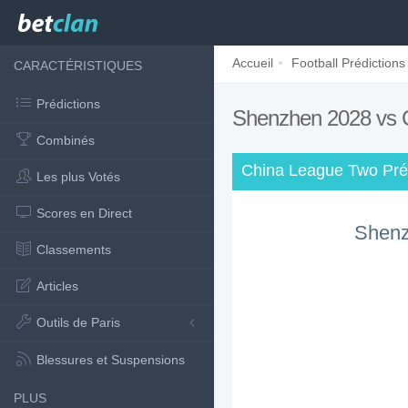
Accueil
Football Prédictions
CARACTÉRISTIQUES
Prédictions
Shenzhen 2028 vs
Combinés
China League Two Préd
Les plus Votés
Scores en Direct
Shenz
Classements
Articles
Outils de Paris
Blessures et Suspensions
PLUS