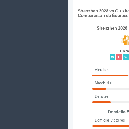
Shenzhen 2028 vs Guizhou
Comparaison de Équipes e
Shenzhen 2028 
For
W
L
W
Victoires
Match Nul
Défaites
Domicile/E
Domicile Victoires