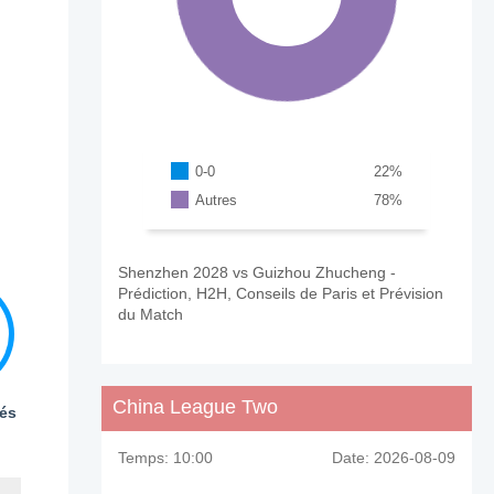
0-0
22
%
Autres
78
%
Shenzhen 2028 vs Guizhou Zhucheng -
Prédiction, H2H, Conseils de Paris et Prévision
du Match
China League Two
és
Temps:
10:00
Date:
2026-08-09