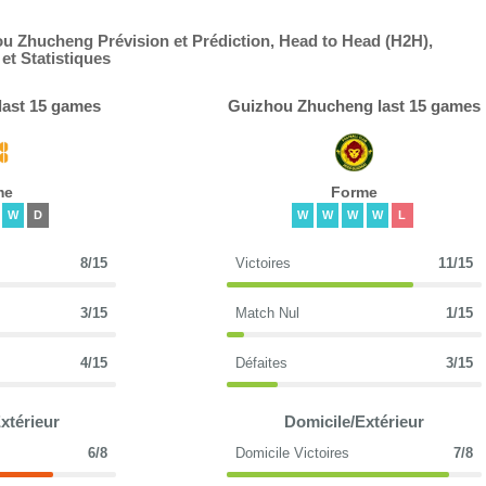
 Zhucheng Prévision et Prédiction, Head to Head (H2H),
t Statistiques
last 15 games
Guizhou Zhucheng last 15 games
me
Forme
W
D
W
W
W
W
L
8/15
Victoires
11/15
3/15
Match Nul
1/15
4/15
Défaites
3/15
xtérieur
Domicile/Extérieur
6/8
Domicile Victoires
7/8