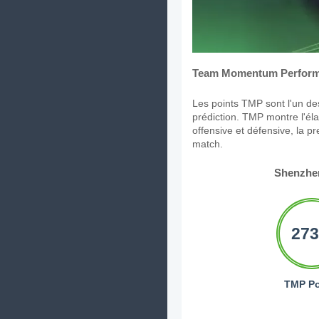
Team Momentum Perform
Les points TMP sont l'un des
prédiction. TMP montre l'élan
offensive et défensive, la p
match.
Shenzhe
273
TMP Po