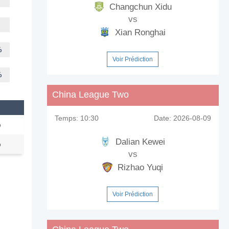
Changchun Xidu
vs
Xian Ronghai
%
Voir Prédiction
%
China League Two
Temps:
10:30
Date:
2026-08-09
o
Dalian Kewei
o
vs
Rizhao Yuqi
Voir Prédiction