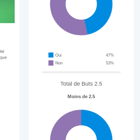
ité
Oui
47
%
aque
Non
53
%
Total de Buts 2.5
Moins de 2.5