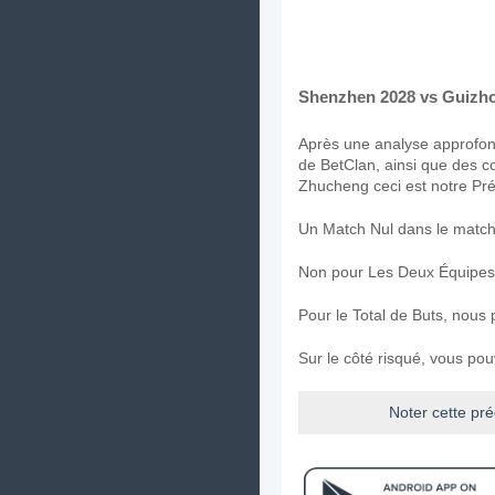
Shenzhen 2028 vs Guizho
Après une analyse approfond
de BetClan, ainsi que des 
Zhucheng ceci est notre Pré
Un Match Nul dans le match
Non pour Les Deux Équipes
Pour le Total de Buts, nous
Sur le côté risqué, vous po
Noter cette pré