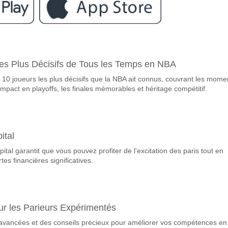
ram
re Shenzhen 2028 v Guizhou Zhucheng?
les Plus Décisifs de Tous les Temps en NBA
028 v Guizhou Zhucheng 09 May 2026 09:00.
10 joueurs les plus décisifs que la NBA ait connus, couvrant les mome
avorite pour gagner entre Shenzhen 2028 v Guizhou Zhu
impact en playoffs, les finales mémorables et héritage compétitif.
 a une probabilité de 36%.
queront-elles dans le match Shenzhen 2028 v Guizhou
 Marquent, avec un pourcentage de 56%.
ital
ital garantit que vous pouvez profiter de l'excitation des paris tout en
 correct attendu entre Shenzhen 2028 v Guizhou Zhuche
tes financières significatives.
uvez essayer le Résultat Correct de 0-0 qui a un pourcentage de 14%.
ur les Parieurs Expérimentés
avancées et des conseils précieux pour améliorer vos compétences en 