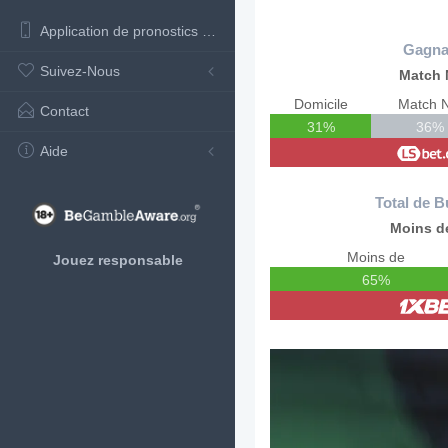
Application de pronostics de football
Gagna
Suivez-Nous
Match 
Domicile
Match N
Contact
31%
36%
Aide
Total de B
Moins de
Moins de
Jouez responsable
65%