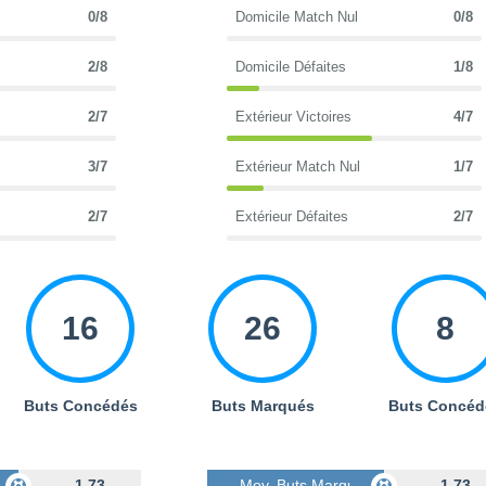
0/8
Domicile Match Nul
0/8
2/8
Domicile Défaites
1/8
2/7
Extérieur Victoires
4/7
3/7
Extérieur Match Nul
1/7
2/7
Extérieur Défaites
2/7
16
26
8
Buts Concédés
Buts Marqués
Buts Concéd
s
1.73
Moy. Buts Marqués
1.73