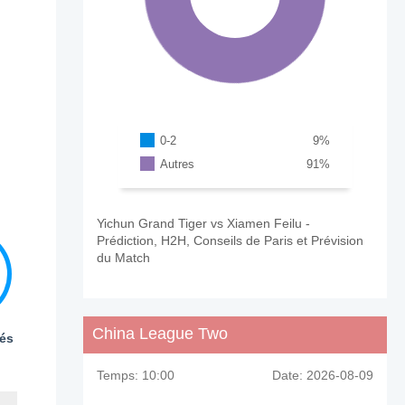
0-2
9
%
Autres
91
%
Yichun Grand Tiger vs Xiamen Feilu -
Prédiction, H2H, Conseils de Paris et Prévision
du Match
China League Two
és
Temps:
10:00
Date:
2026-08-09