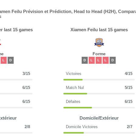
amen Feilu Prévision et Prédiction, Head to Head (H2H), Compar
s
r last 15 games
Xiamen Feilu last 15 games
me
Forme
L
D
D
L
L
L
D
3/15
Victoires
4/15
6/15
Match Nul
5/15
6/15
Défaites
6/15
xtérieur
Domicile/Extérieur
2/8
Domicile Victoires
2/7