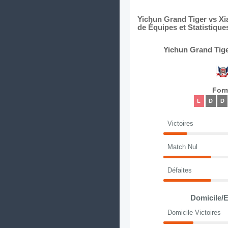
Yichun Grand Tiger vs Xi
de Équipes et Statistique
Yichun Grand Tige
For
L
D
D
Victoires
Match Nul
Défaites
Domicile/E
Domicile Victoires