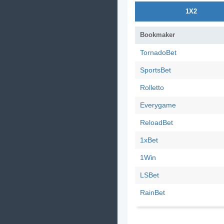
1X2
Bookmaker
TornadoBet
SportsBet
Rolletto
Everygame
ReloadBet
1xBet
1Win
LSBet
RainBet