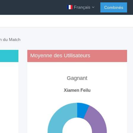
Français
Combinés
on du Match
Moyenne des Utilisateurs
Gagnant
Xiamen Feilu