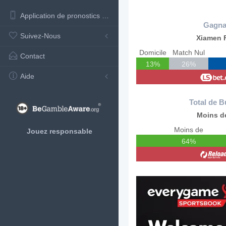
Application de pronostics de football
Gagna
Suivez-Nous
Xiamen F
Domicile
Match Nul
Contact
13%
26%
Aide
Total de B
Moins de
Moins de
Jouez responsable
64%