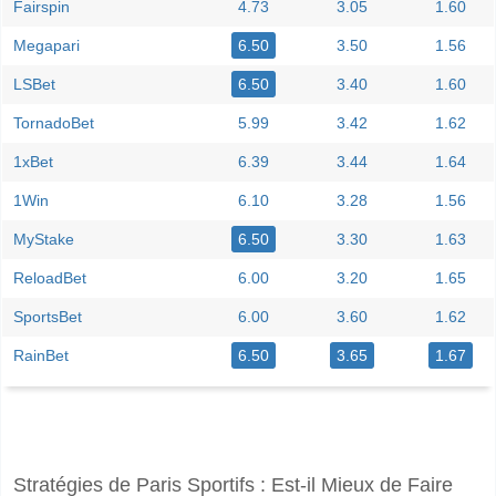
Fairspin
4.73
3.05
1.60
Megapari
6.50
3.50
1.56
LSBet
6.50
3.40
1.60
TornadoBet
5.99
3.42
1.62
1xBet
6.39
3.44
1.64
1Win
6.10
3.28
1.56
MyStake
6.50
3.30
1.63
ReloadBet
6.00
3.20
1.65
SportsBet
6.00
3.60
1.62
RainBet
6.50
3.65
1.67
Facebook
Telegram
Instagram
A quand le match entre Sarmiento Junin v Boca Juniors
Stratégies de Paris Sportifs : Est-il Mieux de Faire
Le match entre Sarmiento Junin v Boca Juniors 17 July 2026 01:45.