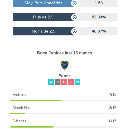
Moy. Buts Concédés
1.53
Plus de 2.5
53.33%
Moins de 2.5
46.67%
Boca Juniors last 15 games
Forme
W
D
L
L
W
Victoires
7/15
Match Nul
2/15
Défaites
6/15