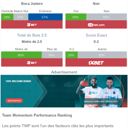
Boca Juniors
Non
Domicile
Match Nul
Extérieur
Oui
Non
18%
25%
57%
34%
66%
Total de Buts 2.5
Score Exact
Moins de 2.5
0-2
Moins de
Plus de
0-2
Autres
66%
34%
20%
80%
Advertisement
Team Momentum Performance Ranking
Les points TMP sont l'un des facteurs clés les plus importants