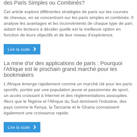
des Paris Simples ou Combinés?
Quelle est l'équipe favorite pour gagner entre Sarmient
Cet article explore différentes stratégies de paris sur les courses
Boca Juniors pour le Gagnant du match, avec une probabilité de 57%
de chevaux, en se concentrant sur les paris simples et combinés. Il
analyse les avantages et les inconvénients de chaque type de pari,
Les deux équipes marqueront-elles dans le match Sarm
aidant les lecteurs à décider quelle est la meilleure option en
fonction de leurs objectifs et de leur niveau d'expérience.
Non pour Les Deux Équipes Marquent, avec un pourcentage de 66%.
Lire la suite
Quel sera le résultat correct attendu entre Sarmiento J
Sur le côté risqué, vous pouvez essayer le Résultat Correct de 0-2 q
La mine d'or des applications de paris : Pourquoi
l'Afrique est le prochain grand marché pour les
bookmakers
L'Afrique émerge rapidement comme un marché clé pour les paris
sportifs, portée par une population jeune et passionnée de sport,
un accès croissant à Internet et des réglementations assouplies.
Alors que le Nigéria et l'Afrique du Sud dominent l'industrie, des
pays comme le Kenya, la Tanzanie et le Ghana connaissent
également une croissance rapide.
Lire la suite