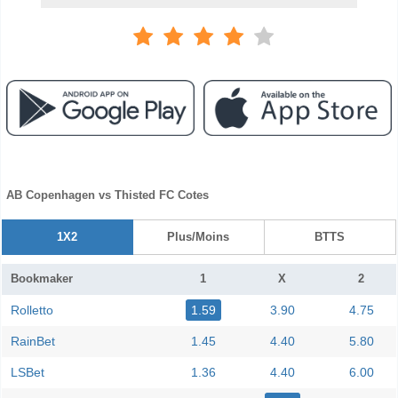
AB Copenhagen vs Thisted FC Cotes
1X2
Plus/Moins
BTTS
Bookmaker
1
X
2
Rolletto
1.59
3.90
4.75
RainBet
1.45
4.40
5.80
LSBet
1.36
4.40
6.00