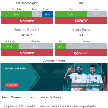
AB Copenhagen
Oui
Domicile
Match Nul
Extérieur
Oui
Non
66%
18%
16%
61%
39%
Total de Buts 2.5
Score Exact
Plus de 2.5
3-1
Moins de
Plus de
3-1
Autres
34%
66%
16%
84%
Advertisement
Team Momentum Performance Ranking
Les points TMP sont l'un des facteurs clés les plus importants