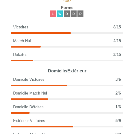
Forme
L
W
D
D
D
Victoires
8/15
Match Nul
4/15
Défaites
3/15
Domicile/Extérieur
Domicile Victoires
3/6
Domicile Match Nul
2/6
Domicile Défaites
1/6
Extérieur Victoires
5/9