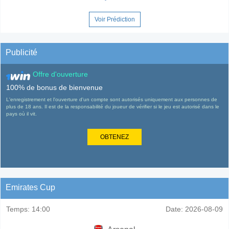
Voir Prédiction
Publicité
Offre d'ouverture
100% de bonus de bienvenue
L'enregistrement et l'ouverture d'un compte sont autorisés uniquement aux personnes de
plus de 18 ans. Il est de la responsabilité du joueur de vérifier si le jeu est autorisé dans le
pays où il vit.
OBTENEZ
Emirates Cup
Temps:
14:00
Date:
2026-08-09