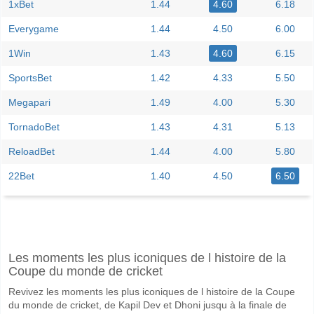
1xBet
1.44
4.60
6.18
Everygame
1.44
4.50
6.00
1Win
1.43
4.60
6.15
SportsBet
1.42
4.33
5.50
Megapari
1.49
4.00
5.30
TornadoBet
1.43
4.31
5.13
ReloadBet
1.44
4.00
5.80
22Bet
1.40
4.50
6.50
Facebook
Telegram
Instagram
A quand le match entre AB Copenhagen v Thisted FC?
Les moments les plus iconiques de l histoire de la
Le match entre AB Copenhagen v Thisted FC 06 June 2026 13:00.
Coupe du monde de cricket
Quelle est l'équipe favorite pour gagner entre AB Cop
Revivez les moments les plus iconiques de l histoire de la Coupe
AB Copenhagen pour le Gagnant du match, avec une probabilité de 
du monde de cricket, de Kapil Dev et Dhoni jusqu à la finale de