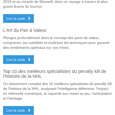
2019 et au miracle de Maxwell, dans un voyage à travers le plus
Les deux équipes marqueront-elles dans le match AB 
grand drame du tournoi.
Oui pour Les Deux Équipes Marquent, avec un pourcentage de 61%.
Lire la suite
Quel sera le résultat correct attendu entre AB Copenha
L'Art du Pari à Valeur
Sur le côté risqué, vous pouvez essayer le Résultat Correct de 3-1 q
Plongez profondément dans le concept des paris de valeur,
comprenez ses subtilités et maîtrisez les techniques pour garantir
des rendements optimaux sur vos mises.
Lire la suite
Top 10 des meilleurs spécialistes du penalty kill de
l’histoire de la NHL
Un classement complet des 10 meilleurs spécialistes du penalty kill
de l’histoire de la NHL, analysant l’intelligence défensive, l’impact
en infériorité numérique, la capacité aux mises au jeu, l’anticipation
et l’héritage.
Lire la suite