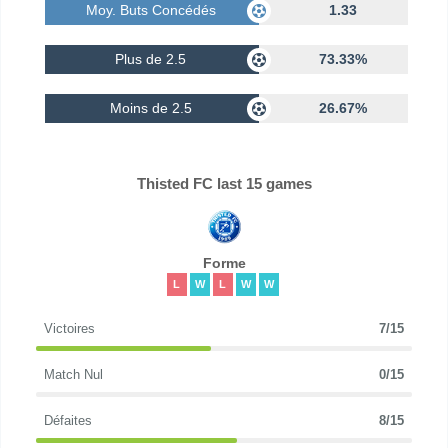
Moy. Buts Concédés
1.33
Plus de 2.5
73.33%
Moins de 2.5
26.67%
Thisted FC last 15 games
Forme
L
W
L
W
W
Victoires
7/15
Match Nul
0/15
Défaites
8/15