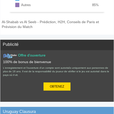
Autres
85
%
Al-Shabab vs Al Seeb - Prédiction, H2H, Conseils de Paris et
Prévision du Match
Publicité
Offre d'ouverture
100% de bonus de bienvenue
L'enregistrement et l'ouverture d'un compte sont autorisés uniquement aux personnes de
plus de 18 ans. Il est de la responsabilité du joueur de vérifier si le jeu est autorisé dans le
pays où il vit.
OBTENEZ
Uruguay Clausura