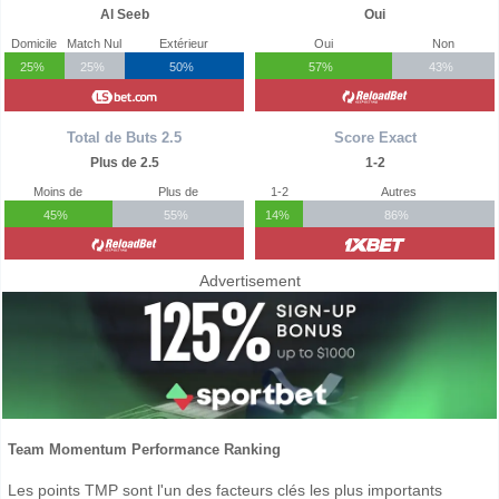
Al Seeb
Oui
Domicile
Match Nul
Extérieur
Oui
Non
25%
25%
50%
57%
43%
Total de Buts 2.5
Score Exact
Plus de 2.5
1-2
Moins de
Plus de
1-2
Autres
45%
55%
14%
86%
Advertisement
Team Momentum Performance Ranking
Les points TMP sont l'un des facteurs clés les plus importants