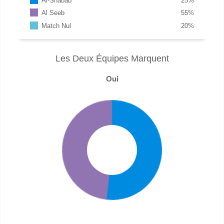
Al-Shabab
25
%
Al Seeb
55
%
Match Nul
20
%
Les Deux Équipes Marquent
Oui