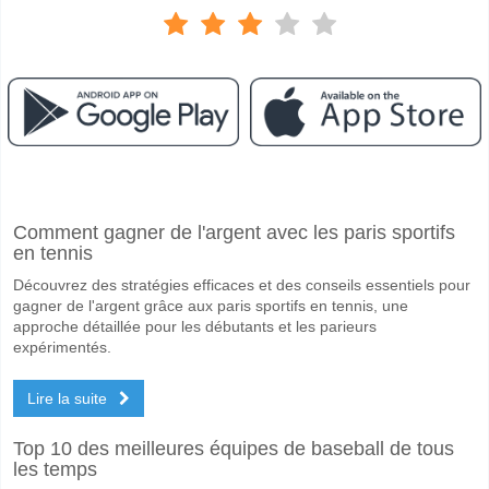
Facebook
Telegram
Instagram
A quand le match entre Al-Shabab v Al Seeb?
Comment gagner de l'argent avec les paris sportifs
Le match entre Al-Shabab v Al Seeb 18 May 2026 16:20.
en tennis
Quelle est l'équipe favorite pour gagner entre Al-Shaba
Découvrez des stratégies efficaces et des conseils essentiels pour
Al Seeb pour le Gagnant du match, avec une probabilité de 50%
gagner de l'argent grâce aux paris sportifs en tennis, une
approche détaillée pour les débutants et les parieurs
Les deux équipes marqueront-elles dans le match Al-S
expérimentés.
Oui pour Les Deux Équipes Marquent, avec un pourcentage de 57%.
Lire la suite
Quel sera le résultat correct attendu entre Al-Shabab v
Top 10 des meilleures équipes de baseball de tous
Sur le côté risqué, vous pouvez essayer le Résultat Correct de 1-2 q
les temps