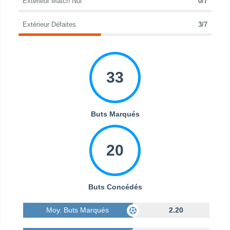
Extérieur Match Nul
0/7
Extérieur Défaites
3/7
33
Buts Marqués
20
Buts Concédés
Moy. Buts Marqués
2.20