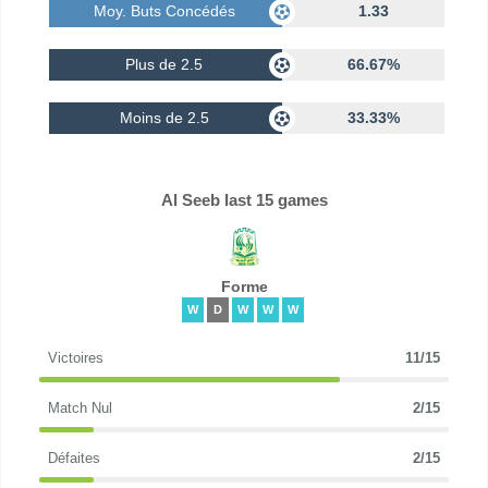
Moy. Buts Concédés
1.33
Plus de 2.5
66.67%
Moins de 2.5
33.33%
Al Seeb last 15 games
Forme
W
D
W
W
W
Victoires
11/15
Match Nul
2/15
Défaites
2/15