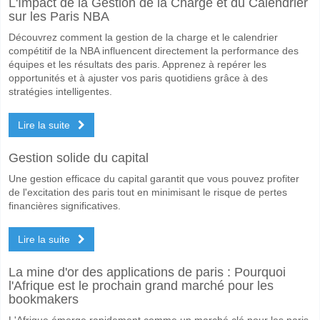
L'Impact de la Gestion de la Charge et du Calendrier
Le match entre South Melbourne v Bula 12 May 2026 04:00.
sur les Paris NBA
Quelle est l'équipe favorite pour gagner entre South Me
Découvrez comment la gestion de la charge et le calendrier
South Melbourne pour le Gagnant du match, avec une probabilité de
compétitif de la NBA influencent directement la performance des
équipes et les résultats des paris. Apprenez à repérer les
Les deux équipes marqueront-elles dans le match Sout
opportunités et à ajuster vos paris quotidiens grâce à des
stratégies intelligentes.
Oui pour Les Deux Équipes Marquent, avec un pourcentage de 57%.
Lire la suite
Quel sera le résultat correct attendu entre South Melbo
Sur le côté risqué, vous pouvez essayer le Résultat Correct de 4-1 q
Gestion solide du capital
Une gestion efficace du capital garantit que vous pouvez profiter
de l'excitation des paris tout en minimisant le risque de pertes
financières significatives.
Lire la suite
La mine d'or des applications de paris : Pourquoi
l'Afrique est le prochain grand marché pour les
bookmakers
L'Afrique émerge rapidement comme un marché clé pour les paris