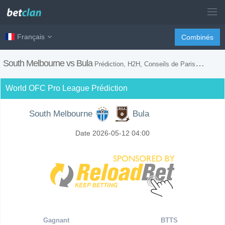
Français
Combinés
South Melbourne vs Bula
Prédiction, H2H, Conseils de Paris et Prévision du Match
World OFC Pro League Prédiction
South Melbourne
Bula
Date 2026-05-12 04:00
Gagnant
BTTS