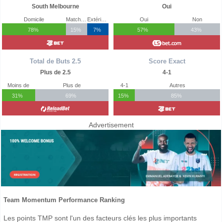
South Melbourne
Oui
Domicile
Match Nul
Extérieur
Oui
Non
78%
15%
7%
57%
43%
Total de Buts 2.5
Score Exact
Plus de 2.5
4-1
Moins de
Plus de
4-1
Autres
31%
69%
15%
85%
Advertisement
Team Momentum Performance Ranking
Les points TMP sont l'un des facteurs clés les plus importants