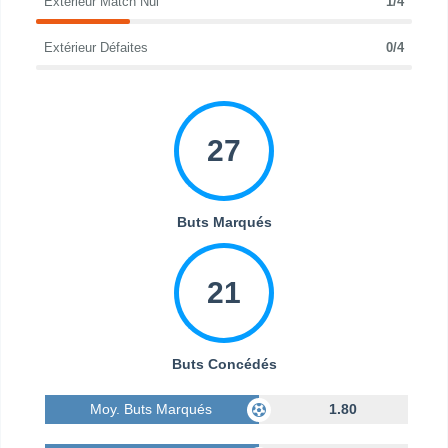
Extérieur Match Nul
1/4
Extérieur Défaites
0/4
27
Buts Marqués
21
Buts Concédés
Moy. Buts Marqués
1.80