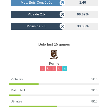
Moy. Buts Concédés
1.40
Plus de 2.5
66.67%
Moins de 2.5
33.33%
Bula last 15 games
Forme
L
L
L
L
W
Victoires
5/15
Match Nul
2/15
Défaites
8/15