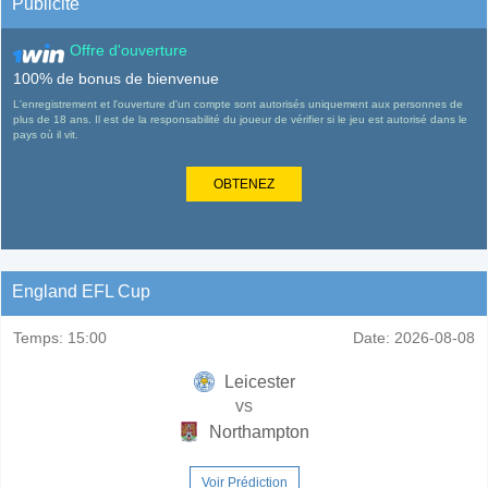
Publicité
Offre d'ouverture
100% de bonus de bienvenue
L'enregistrement et l'ouverture d'un compte sont autorisés uniquement aux personnes de
plus de 18 ans. Il est de la responsabilité du joueur de vérifier si le jeu est autorisé dans le
pays où il vit.
OBTENEZ
England EFL Cup
Temps:
15:00
Date:
2026-08-08
Leicester
vs
Northampton
Voir Prédiction