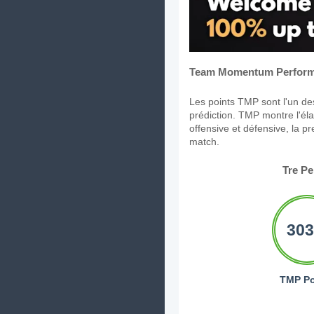
Team Momentum Perform
Les points TMP sont l'un des
prédiction. TMP montre l'élan
offensive et défensive, la p
match.
Tre P
303
TMP Po