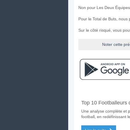
Non pour Les Deux Équipes
Pour le Total de Buts, nous
Sur le côté risqué, vous po
Noter cette pré
Facebook
Telegram
Instag
A quand le match entr
Top 10 Footballeurs 
Le match entre Tre Penne v
Une analyse complète et p
Quelle est l'équipe fa
football, en redéfinissant l
Un Match Nul dans le match