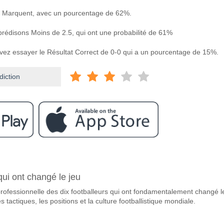
 Marquent, avec un pourcentage de 62%.
 prédisons Moins de 2.5, qui ont une probabilité de 61%
uvez essayer le Résultat Correct de 0-0 qui a un pourcentage de 15%.
diction
ram
e Tre Penne v La Fiorita?
qui ont changé le jeu
 La Fiorita 12 May 2026 19:45.
rofessionnelle des dix footballeurs qui ont fondamentalement changé l
vorite pour gagner entre Tre Penne v La Fiorita?
es tactiques, les positions et la culture footballistique mondiale.
 a une probabilité de 36%.