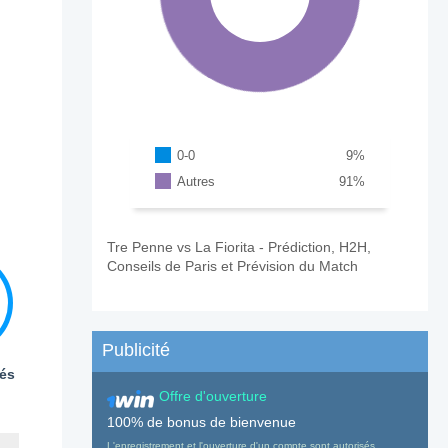
0-0
9
%
Autres
91
%
Tre Penne vs La Fiorita - Prédiction, H2H,
Conseils de Paris et Prévision du Match
Publicité
és
Offre d'ouverture
100% de bonus de bienvenue
L'enregistrement et l'ouverture d'un compte sont autorisés