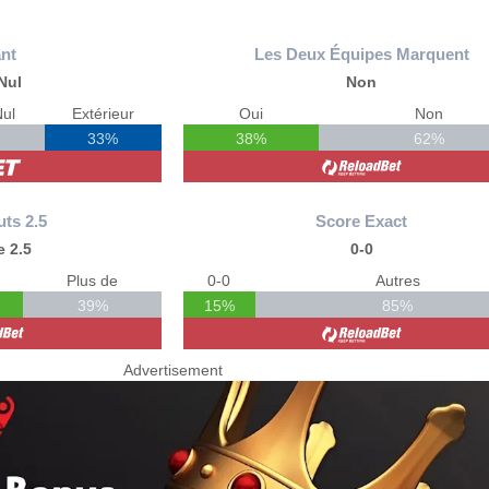
nt
Les Deux Équipes Marquent
Nul
Non
ul
Extérieur
Oui
Non
33%
38%
62%
uts 2.5
Score Exact
 2.5
0-0
Plus de
0-0
Autres
39%
15%
85%
Advertisement