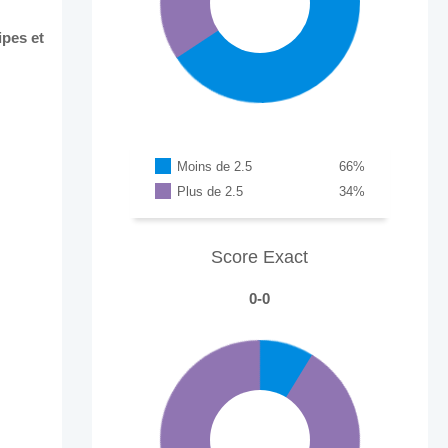
ipes et
Moins de 2.5
66
%
Plus de 2.5
34
%
Score Exact
0-0