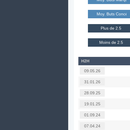
Moy. Buts Concé
Plus de 2.5
Moins de 2.5
H2H
09.05.26
31.01.26
28.09.25
19.01.25
01.09.24
07.04.24