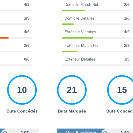
4/9
Domicile Match Nul
2/6
1/9
Domicile Défaites
1/6
4/6
Extérieur Victoires
4/9
2/6
Extérieur Match Nul
2/9
0/6
Extérieur Défaites
3/9
10
21
15
Buts Concédés
Buts Marqués
Buts Concéd
s
2.07
Moy. Buts Marqués
1.40