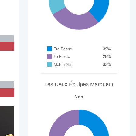
Tre Penne
39
%
La Fiorita
28
%
Match Nul
33
%
Les Deux Équipes Marquent
Non