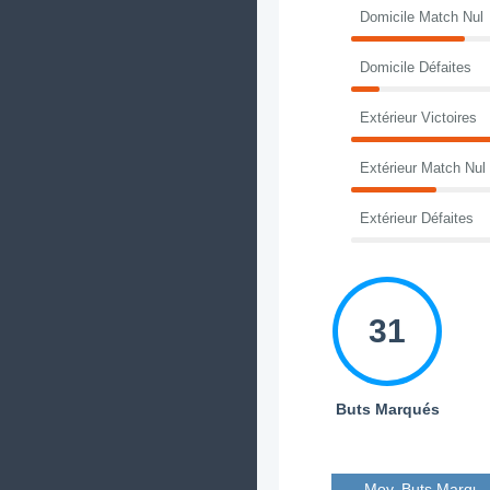
Domicile Match Nul
Domicile Défaites
Extérieur Victoires
Extérieur Match Nul
Extérieur Défaites
31
Buts Marqués
Moy. Buts Marqué