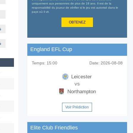
uniquement aux personnes de plus de 18 ans. Il est de la
responsabilité du joueur de vérifier si le jeu est autorisé dans le
pays où il vit.
OBTENEZ
%
%
England EFL Cup
Temps:
15:00
Date:
2026-08-08
o
Leicester
vs
o
Northampton
o
o
Voir Prédiction
o
Elite Club Friendlies
o