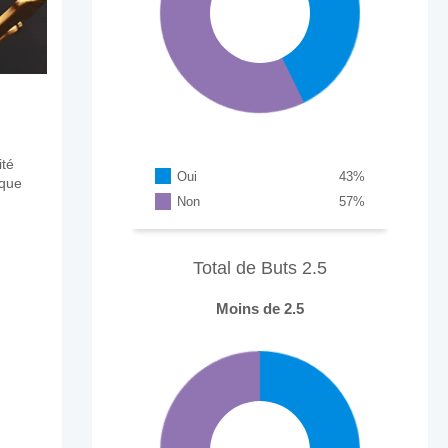
ité
Oui
43
%
aque
Non
57
%
Total de Buts 2.5
Moins de 2.5