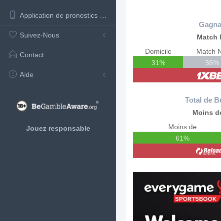
Application de pronostics de football
Gagna
Suivez-Nous
Match 
Domicile
Match N
Contact
31%
36%
Aide
Total de B
Moins de
Moins de
Jouez responsable
61%