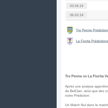
03.04.24
06.03.24
Tre Penne Prédiction
La Fiorita Prédictions
Tre Penne vs La Fiorita V
Après une analyse approfond
de BetClan, ainsi que des c
notre Prédiction:
Un Match Nul dans le match