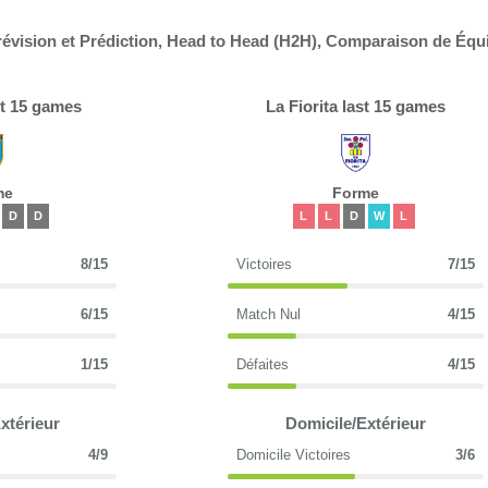
Prévision et Prédiction, Head to Head (H2H), Comparaison de Équ
st 15 games
La Fiorita last 15 games
me
Forme
D
D
L
L
D
W
L
8/15
Victoires
7/15
6/15
Match Nul
4/15
1/15
Défaites
4/15
xtérieur
Domicile/Extérieur
4/9
Domicile Victoires
3/6