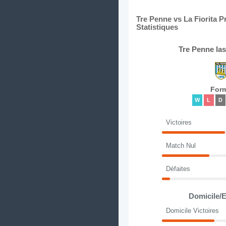
Tre Penne vs La Fiorita 
Statistiques
Tre Penne la
For
W
L
D
Victoires
Match Nul
Défaites
Domicile/E
Domicile Victoires