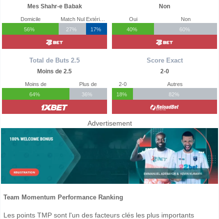
Mes Shahr-e Babak
Non
Domicile
Match Nul
Extérieur
Oui
Non
56%
27%
17%
40%
60%
Total de Buts 2.5
Score Exact
Moins de 2.5
2-0
Moins de
Plus de
2-0
Autres
64%
36%
18%
82%
Advertisement
Team Momentum Performance Ranking
Les points TMP sont l'un des facteurs clés les plus importants