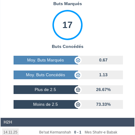
Buts Marqués
17
Buts Concédés
Moy. Buts Marqués
0.67
Moy. Buts Concédés
1.13
Plus de 2.5
26.67%
Moins de 2.5
73.33%
H2H
Be'sat Kermanshah
0 - 1
Mes Shahr-e Babak
14.11.25