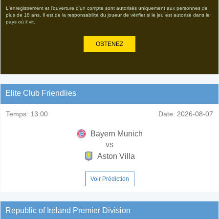
L'enregistrement et l'ouverture d'un compte sont autorisés uniquement aux personnes de
plus de 18 ans. Il est de la responsabilité du joueur de vérifier si le jeu est autorisé dans le
pays où il vit.
OBTENEZ
Elite Club Friendlies
Temps:
13:00
Date:
2026-08-07
Bayern Munich
vs
Aston Villa
Voir Prédiction
Republic of Ireland Premier Division