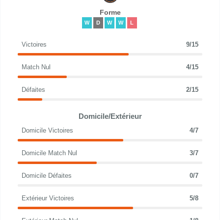
Forme
W
D
W
W
L
Victoires
9/15
Match Nul
4/15
Défaites
2/15
Domicile/Extérieur
Domicile Victoires
4/7
Domicile Match Nul
3/7
Domicile Défaites
0/7
Extérieur Victoires
5/8