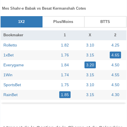
Mes Shahr-e Babak vs Besat Kermanshah Cotes
1X2
Plus/Moins
BTTS
Bookmaker
1
X
2
Rolletto
1.82
3.10
4.25
1xBet
1.76
3.15
4.65
Everygame
1.84
3.20
4.50
1Win
1.74
3.15
4.55
SportsBet
1.75
3.10
4.50
RainBet
1.85
3.15
4.30
Facebook
Telegram
Instagram
A quand le match entre Mes Shahr-e Babak v Besat K