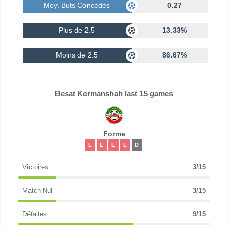
Moy. Buts Concédés
0.27
Plus de 2.5
13.33%
Moins de 2.5
86.67%
Besat Kermanshah last 15 games
Forme
L
L
L
L
D
Victoires
3/15
Match Nul
3/15
Défaites
9/15