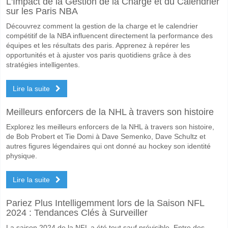
L'Impact de la Gestion de la Charge et du Calendrier
Le match entre Mes Shahr-e Babak v Besat Kermanshah 15 June 202
sur les Paris NBA
Quelle est l'équipe favorite pour gagner entre Mes Sh
Découvrez comment la gestion de la charge et le calendrier
Mes Shahr-e Babak pour le Gagnant du match, avec une probabilité 
compétitif de la NBA influencent directement la performance des
équipes et les résultats des paris. Apprenez à repérer les
Les deux équipes marqueront-elles dans le match Me
opportunités et à ajuster vos paris quotidiens grâce à des
stratégies intelligentes.
Non pour Les Deux Équipes Marquent, avec un pourcentage de 60%.
Lire la suite
Quel sera le résultat correct attendu entre Mes Shahr
Sur le côté risqué, vous pouvez essayer le Résultat Correct de 2-0 q
Meilleurs enforcers de la NHL à travers son histoire
Explorez les meilleurs enforcers de la NHL à travers son histoire,
de Bob Probert et Tie Domi à Dave Semenko, Dave Schultz et
autres figures légendaires qui ont donné au hockey son identité
physique.
Lire la suite
Pariez Plus Intelligemment lors de la Saison NFL
2024 : Tendances Clés à Surveiller
La saison 2024 de la NFL a été tout sauf prévisible. Entre des