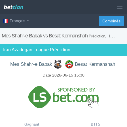
Français
Combinés
Mes Shahr-e Babak vs Besat Kermanshah
Prédiction, H2H, Conseils de Paris et Prévision du Match
Iran Azadegan League Prédiction
Mes Shahr-e Babak
Besat Kermanshah
Date 2026-06-15 15:30
Gagnant
BTTS