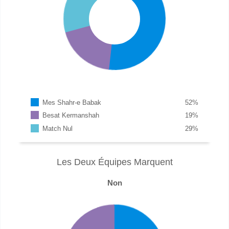
Mes Shahr-e Babak
52
%
Besat Kermanshah
19
%
Match Nul
29
%
Les Deux Équipes Marquent
Non