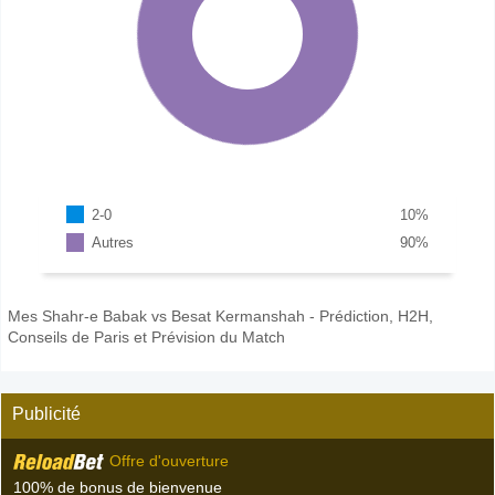
2-0
10
%
Autres
90
%
Mes Shahr-e Babak vs Besat Kermanshah - Prédiction, H2H,
Conseils de Paris et Prévision du Match
Publicité
Offre d'ouverture
100% de bonus de bienvenue