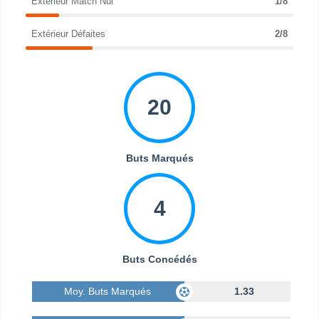
Extérieur Match Nul
1/8
Extérieur Défaites
2/8
20
Buts Marqués
4
Buts Concédés
Moy. Buts Marqués
1.33