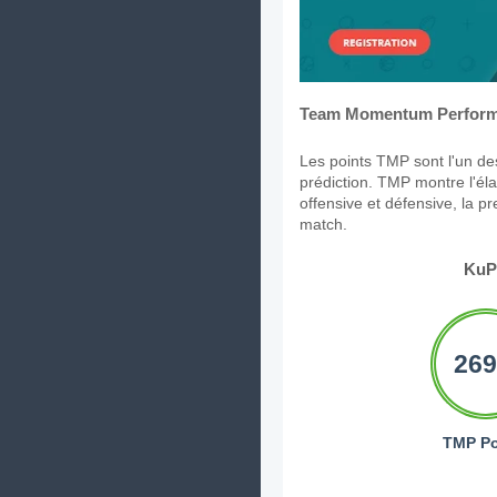
Team Momentum Perform
Les points TMP sont l'un des
prédiction. TMP montre l'élan
offensive et défensive, la p
match.
Ku
269
TMP Po