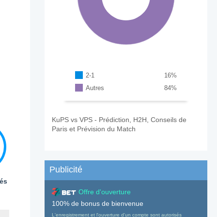
2-1
16
%
Autres
84
%
KuPS vs VPS - Prédiction, H2H, Conseils de
Paris et Prévision du Match
Publicité
és
Offre d'ouverture
100% de bonus de bienvenue
L'enregistrement et l'ouverture d'un compte sont autorisés