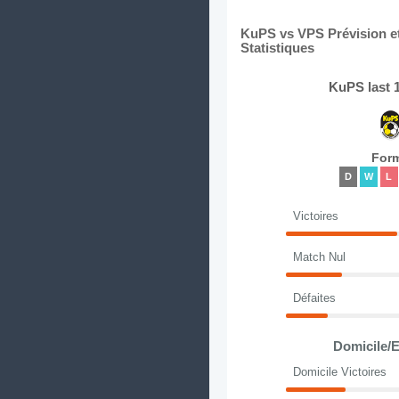
KuPS vs VPS Prévision et
Statistiques
KuPS last 
For
D
W
L
Victoires
Match Nul
Défaites
Domicile/E
Domicile Victoires