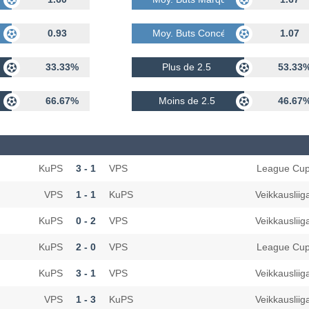
dés
0.93
Moy. Buts Concédés
1.07
33.33%
Plus de 2.5
53.33
66.67%
Moins de 2.5
46.67
KuPS
3 - 1
VPS
League Cu
VPS
1 - 1
KuPS
Veikkausliig
KuPS
0 - 2
VPS
Veikkausliig
KuPS
2 - 0
VPS
League Cu
KuPS
3 - 1
VPS
Veikkausliig
VPS
1 - 3
KuPS
Veikkausliig