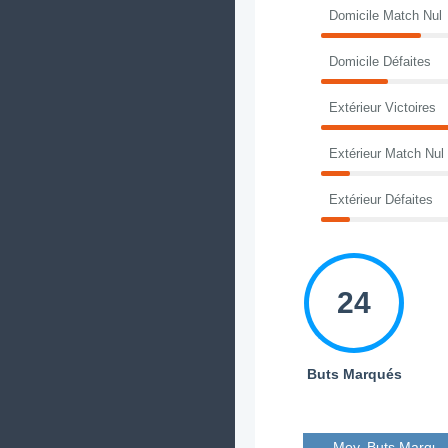
Domicile Match Nul
Domicile Défaites
Extérieur Victoires
Extérieur Match Nul
Extérieur Défaites
24
Buts Marqués
Moy. Buts Marqué