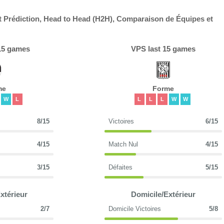
 Prédiction, Head to Head (H2H), Comparaison de Équipes et
15 games
VPS last 15 games
me
Forme
W
L
L
L
L
W
W
8/15
Victoires
6/15
4/15
Match Nul
4/15
3/15
Défaites
5/15
xtérieur
Domicile/Extérieur
2/7
Domicile Victoires
5/8