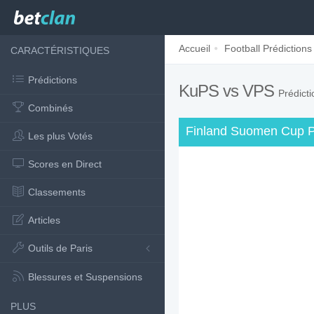
Accueil
Football Prédictions
CARACTÉRISTIQUES
Prédictions
KuPS vs VPS
Prédict
Combinés
Finland Suomen Cup P
Les plus Votés
Scores en Direct
Classements
Articles
Outils de Paris
Blessures et Suspensions
PLUS