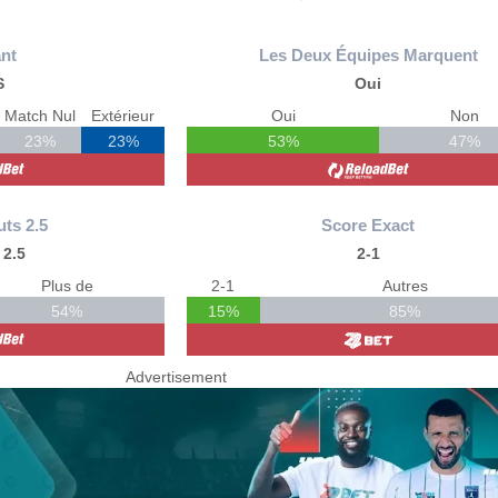
nt
Les Deux Équipes Marquent
S
Oui
Match Nul
Extérieur
Oui
Non
23%
23%
53%
47%
uts 2.5
Score Exact
 2.5
2-1
Plus de
2-1
Autres
54%
15%
85%
Advertisement