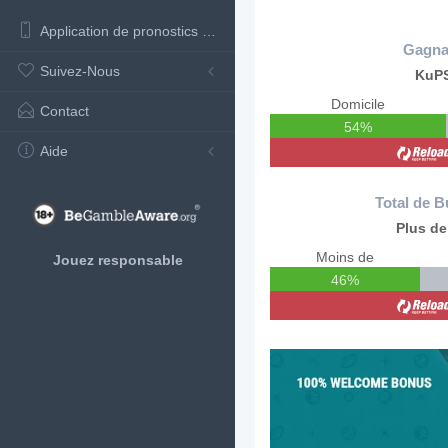
Application de pronostics de football
Gagna
Suivez-Nous
KuP
Domicile
Contact
54%
Aide
Total de B
Plus de
Moins de
Jouez responsable
46%