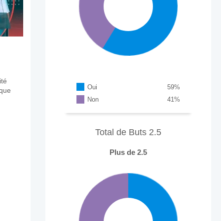
ité
Oui
59
%
aque
Non
41
%
Total de Buts 2.5
Plus de 2.5