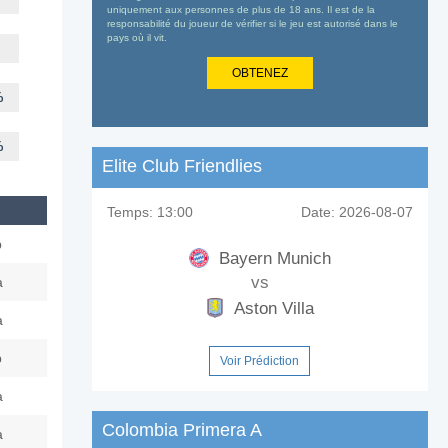
uniquement aux personnes de plus de 18 ans. Il est de la
responsabilité du joueur de vérifier si le jeu est autorisé dans le
pays où il vit.
OBTENEZ
%
%
Elite Club Friendlies
Temps:
13:00
Date:
2026-08-07
p
Bayern Munich
vs
a
Aston Villa
a
p
Voir Prédiction
a
Colombia Primera A
a