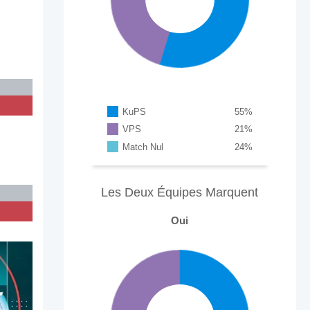
KuPS
55
%
VPS
21
%
Match Nul
24
%
Les Deux Équipes Marquent
Oui