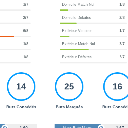
3/7
Domicile Match Nul
1/8
2/7
Domicile Défaites
2/8
6/8
Extérieur Victoires
1/7
1/8
Extérieur Match Nul
3/7
1/8
Extérieur Défaites
3/7
14
25
16
Buts Concédés
Buts Marqués
Buts Concéd
s
1.60
Moy. Buts Marqués
1.67