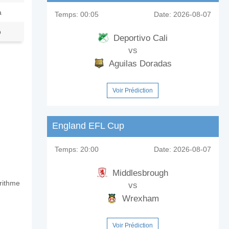
a
Temps:
00:05
Date:
2026-08-07
p
Deportivo Cali
vs
Aguilas Doradas
Voir Prédiction
England EFL Cup
Temps:
20:00
Date:
2026-08-07
Middlesbrough
orithme
vs
Wrexham
Voir Prédiction