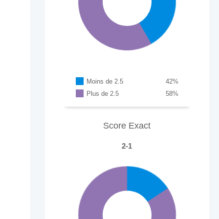
Moins de 2.5
42
%
Plus de 2.5
58
%
Score Exact
2-1