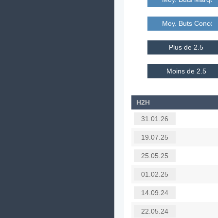
Moy. Buts Concé
Plus de 2.5
Moins de 2.5
H2H
31.01.26
19.07.25
25.05.25
01.02.25
14.09.24
22.05.24