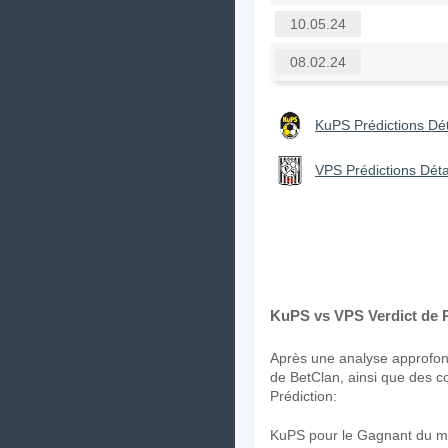
10.05.24
08.02.24
KuPS Prédictions Dét
VPS Prédictions Déta
KuPS vs VPS Verdict de P
Après une analyse approfond
de BetClan, ainsi que des c
Prédiction:
KuPS pour le Gagnant du ma