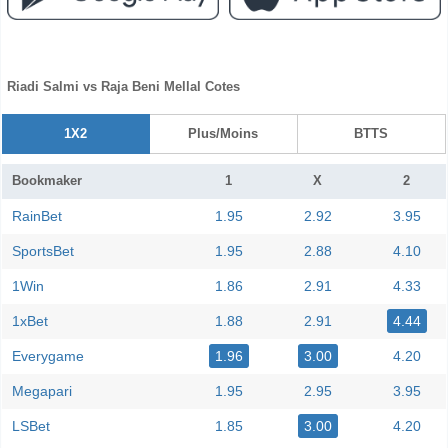
Riadi Salmi vs Raja Beni Mellal Cotes
1X2
Plus/Moins
BTTS
Bookmaker
1
X
2
RainBet
1.95
2.92
3.95
SportsBet
1.95
2.88
4.10
1Win
1.86
2.91
4.33
1xBet
1.88
2.91
4.44
Everygame
1.96
3.00
4.20
Megapari
1.95
2.95
3.95
LSBet
1.85
3.00
4.20