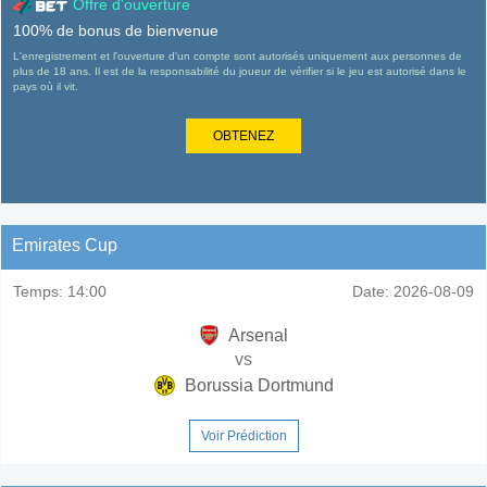
Offre d'ouverture
100% de bonus de bienvenue
L'enregistrement et l'ouverture d'un compte sont autorisés uniquement aux personnes de
plus de 18 ans. Il est de la responsabilité du joueur de vérifier si le jeu est autorisé dans le
pays où il vit.
OBTENEZ
Emirates Cup
Temps:
14:00
Date:
2026-08-09
Arsenal
vs
Borussia Dortmund
Voir Prédiction