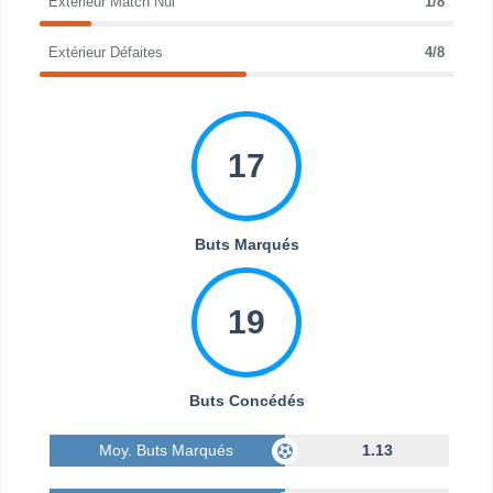
Extérieur Match Nul
1/8
Extérieur Défaites
4/8
17
Buts Marqués
19
Buts Concédés
Moy. Buts Marqués
1.13