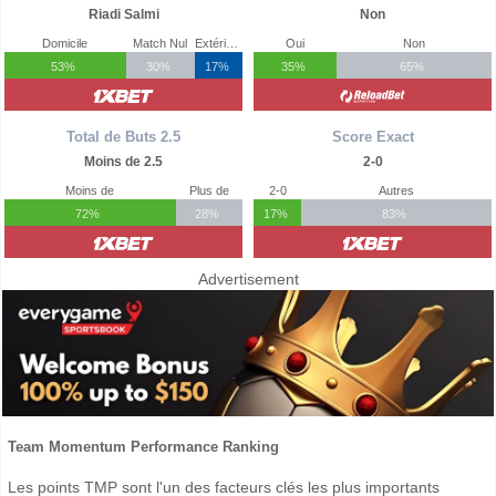
Riadi Salmi
Non
Domicile
Match Nul
Extérieur
Oui
Non
53%
30%
17%
35%
65%
Total de Buts 2.5
Score Exact
Moins de 2.5
2-0
Moins de
Plus de
2-0
Autres
72%
28%
17%
83%
Advertisement
Team Momentum Performance Ranking
Les points TMP sont l'un des facteurs clés les plus importants