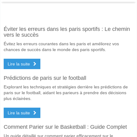
Facebook
Telegram
Instagram
A quand le match entre Riadi Salmi v Raja Beni Mellal?
Éviter les erreurs dans les paris sportifs : Le chemin
Le match entre Riadi Salmi v Raja Beni Mellal 06 June 2026 17:00.
vers le succès
Quelle est l'équipe favorite pour gagner entre Riadi Sal
Évitez les erreurs courantes dans les paris et améliorez vos
Riadi Salmi pour le Gagnant du match, avec une probabilité de 53%
chances de succès dans le monde des paris sportifs.
Les deux équipes marqueront-elles dans le match Riadi
Lire la suite
Non pour Les Deux Équipes Marquent, avec un pourcentage de 65%.
Prédictions de paris sur le football
Quel sera le résultat correct attendu entre Riadi Salmi 
Explorant les techniques et stratégies derrière les prédictions de
Sur le côté risqué, vous pouvez essayer le Résultat Correct de 2-0 q
paris sur le football, aidant les parieurs à prendre des décisions
plus éclairées.
Lire la suite
Comment Parier sur le Basketball : Guide Complet
Un guide détaillé sur comment parier efficacement sur le