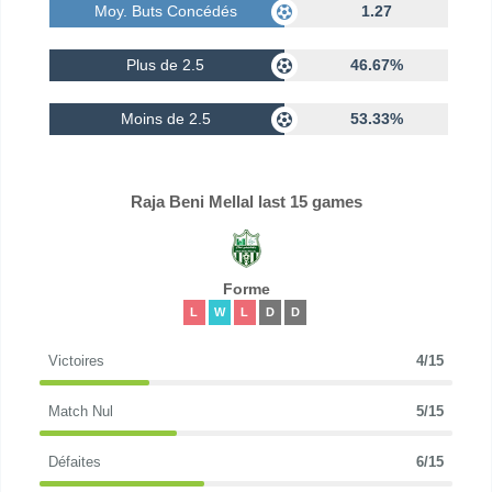
Moy. Buts Concédés
1.27
Plus de 2.5
46.67%
Moins de 2.5
53.33%
Raja Beni Mellal last 15 games
Forme
L
W
L
D
D
Victoires
4/15
Match Nul
5/15
Défaites
6/15