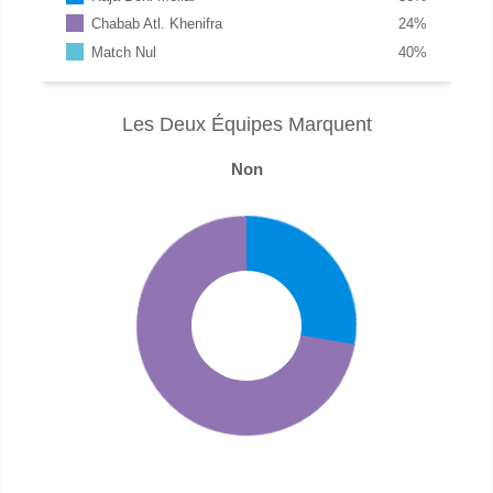
Chabab Atl. Khenifra
24
%
Match Nul
40
%
Les Deux Équipes Marquent
Non