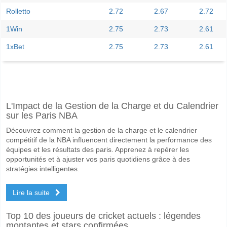
Rolletto
2.72
2.67
2.72
1Win
2.75
2.73
2.61
1xBet
2.75
2.73
2.61
Facebook
Telegram
Instagram
A quand le match entre Raja Beni Mellal v Chabab Atl. 
L'Impact de la Gestion de la Charge et du Calendrier
Le match entre Raja Beni Mellal v Chabab Atl. Khenifra 13 June 2026 
sur les Paris NBA
Quelle est l'équipe favorite pour gagner entre Raja Beni
Découvrez comment la gestion de la charge et le calendrier
Un Match Nul dans le match a une probabilité de 36%.
compétitif de la NBA influencent directement la performance des
équipes et les résultats des paris. Apprenez à repérer les
Les deux équipes marqueront-elles dans le match Raja 
opportunités et à ajuster vos paris quotidiens grâce à des
stratégies intelligentes.
Non pour Les Deux Équipes Marquent, avec un pourcentage de 66%.
Lire la suite
Quel sera le résultat correct attendu entre Raja Beni Me
Sur le côté risqué, vous pouvez essayer le Résultat Correct de 0-0 q
Top 10 des joueurs de cricket actuels : légendes
montantes et stars confirmées