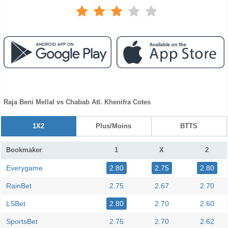
Raja Beni Mellal vs Chabab Atl. Khenifra Cotes
1X2
Plus/Moins
BTTS
Bookmaker
1
X
2
Everygame
2.80
2.75
2.80
RainBet
2.75
2.67
2.70
LSBet
2.80
2.70
2.60
SportsBet
2.75
2.70
2.62