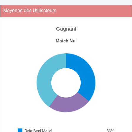
Moyenne des Utilisateurs
Gagnant
Match Nul
Raja Beni Mellal
36
%