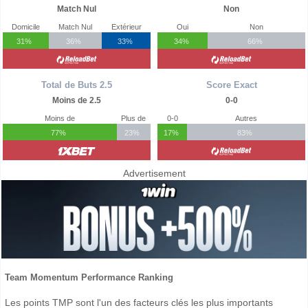
Match Nul
Non
Domicile
Match Nul
Extérieur
Oui
Non
31%
36%
33%
34%
66%
Total de Buts 2.5
Score Exact
Moins de 2.5
0-0
Moins de
Plus de
0-0
Autres
77%
23%
17%
83%
Advertisement
Team Momentum Performance Ranking
Les points TMP sont l'un des facteurs clés les plus importants