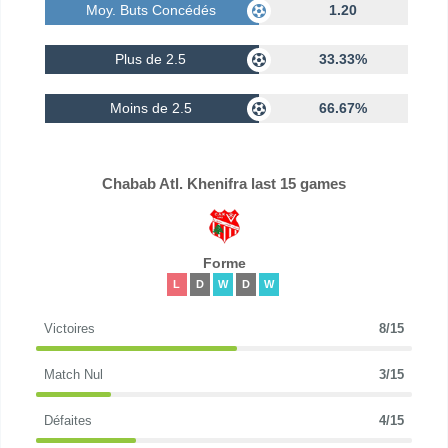
Moy. Buts Concédés
1.20
Plus de 2.5
33.33%
Moins de 2.5
66.67%
Chabab Atl. Khenifra last 15 games
Forme
L
D
W
D
W
Victoires
8/15
Match Nul
3/15
Défaites
4/15