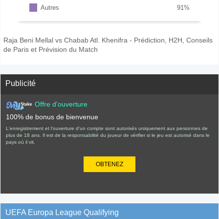
Autres
91
%
Raja Beni Mellal vs Chabab Atl. Khenifra - Prédiction, H2H, Conseils
de Paris et Prévision du Match
Publicité
Offre d'ouverture
100% de bonus de bienvenue
L'enregistrement et l'ouverture d'un compte sont autorisés uniquement aux personnes de
plus de 18 ans. Il est de la responsabilité du joueur de vérifier si le jeu est autorisé dans le
pays où il vit.
OBTENEZ
UEFA Europa League Qualifying