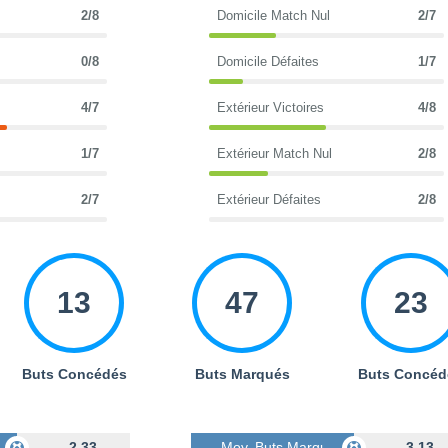
2/8
Domicile Match Nul
2/7
0/8
Domicile Défaites
1/7
4/7
Extérieur Victoires
4/8
1/7
Extérieur Match Nul
2/8
2/7
Extérieur Défaites
2/8
13
47
23
Buts Concédés
Buts Marqués
Buts Concéd
s
2.33
Moy. Buts Marqués
3.13