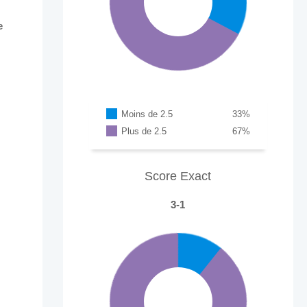
e
Moins de 2.5
33
%
Plus de 2.5
67
%
Score Exact
3-1