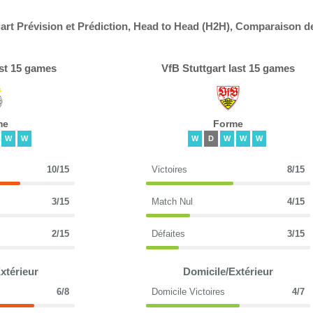
art Prévision et Prédiction, Head to Head (H2H), Comparaison d
st 15 games
VfB Stuttgart last 15 games
me
Forme
W
W
W
D
W
W
W
10/15
Victoires
8/15
3/15
Match Nul
4/15
2/15
Défaites
3/15
xtérieur
Domicile/Extérieur
6/8
Domicile Victoires
4/7