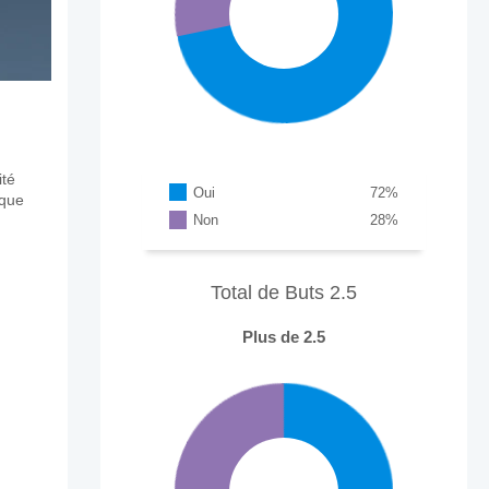
ité
Oui
72
%
aque
Non
28
%
Total de Buts 2.5
Plus de 2.5