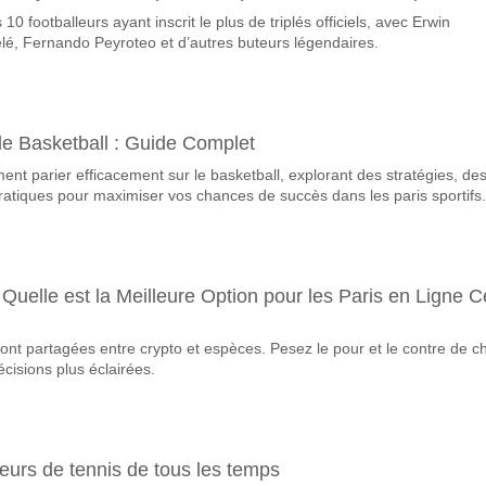
10 footballeurs ayant inscrit le plus de triplés officiels, avec Erwin
vorite pour gagner entre Fenerbahce v VfB Stuttgart?
lé, Fernando Peyroteo et d’autres buteurs légendaires.
 du match, avec une probabilité de 43%
ueront-elles dans le match Fenerbahce v VfB Stuttgart
 Marquent, avec un pourcentage de 66%.
e Basketball : Guide Complet
ent parier efficacement sur le basketball, explorant des stratégies, de
correct attendu entre Fenerbahce v VfB Stuttgart?
ratiques pour maximiser vos chances de succès dans les paris sportifs.
uvez essayer le Résultat Correct de 3-1 qui a un pourcentage de 17%.
Quelle est la Meilleure Option pour les Paris en Ligne C
ont partagées entre crypto et espèces. Pesez le pour et le contre de 
cisions plus éclairées.
neurs de tennis de tous les temps