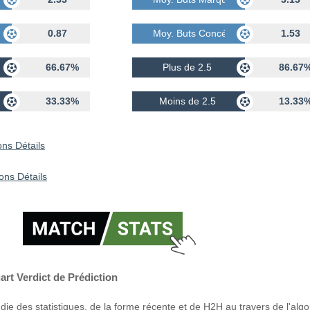
dés
0.87
Moy. Buts Concédés
1.53
66.67%
Plus de 2.5
86.67
33.33%
Moins de 2.5
13.33
ns Détails
ions Détails
rt Verdict de Prédiction
ie des statistiques, de la forme récente et de H2H au travers de l'alg