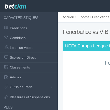
Accueil
Football Prédictions
CARACTÉRISTIQUES
Prédictions
Fenerbahce vs VfB 
Combinés
UEFA Europa League P
Les plus Votés
Scores en Direct
F
Classements
Articles
Outils de Paris
Blessures et Suspensions
PLUS