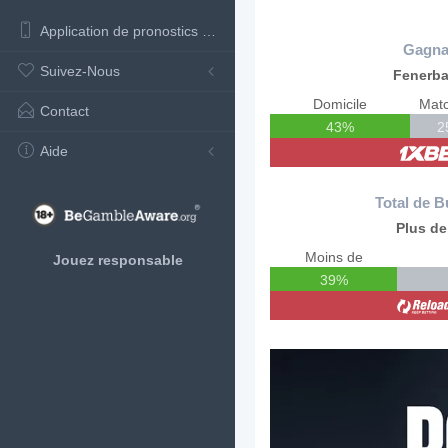
Application de pronostics de football
Gagna
Suivez-Nous
Fenerb
Domicile
Matc
Contact
43%
2
Aide
Total de B
Plus de
Moins de
Jouez responsable
39%