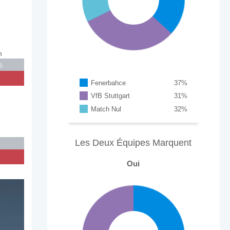
n
%
Fenerbahce
37
%
VfB Stuttgart
31
%
Match Nul
32
%
Les Deux Équipes Marquent
Oui