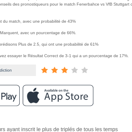
onseils des pronostiqueurs pour le match Fenerbahce vs VfB Stuttgart c
 du match, avec une probabilité de 43%
 Marquent, avec un pourcentage de 66%.
prédisons Plus de 2.5, qui ont une probabilité de 61%
uvez essayer le Résultat Correct de 3-1 qui a un pourcentage de 17%.
diction
ram
e Fenerbahce v VfB Stuttgart?
rs ayant inscrit le plus de triplés de tous les temps
v VfB Stuttgart 23 October 2025 17:45.