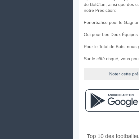
de BetClan, ainsi que des c
notre Prédiction:
Fenerbahce pour le Gagnant
Oui pour Les Deux Équipes
Pour le Total de Buts, nous 
Sur le côté risqué, vous po
Noter cette pré
Facebook
Telegram
Instag
A quand le match entr
Top 10 des footballeu
Le match entre Fenerbahce 