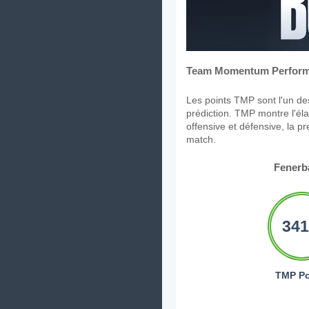
Team Momentum Perform
Les points TMP sont l'un des
prédiction. TMP montre l'élan
offensive et défensive, la p
match.
Fenerb
341
TMP Po