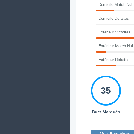
Domicile Match Nul
Domicile Défaites
Extérieur Victoires
Extérieur Match Nul
Extérieur Défaites
35
Buts Marqués
Moy. Buts Marqué