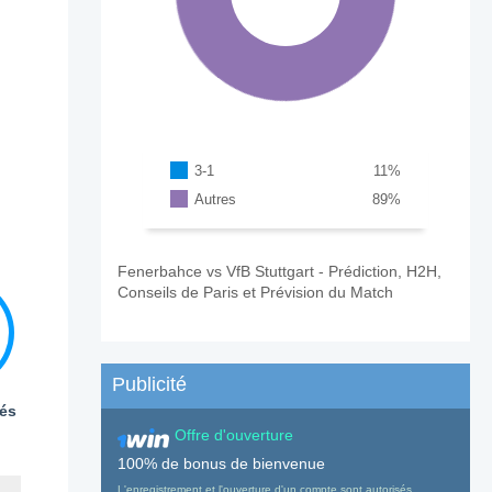
3-1
11
%
Autres
89
%
Fenerbahce vs VfB Stuttgart - Prédiction, H2H,
Conseils de Paris et Prévision du Match
Publicité
és
Offre d'ouverture
100% de bonus de bienvenue
L'enregistrement et l'ouverture d'un compte sont autorisés