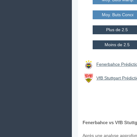
Moy. Buts Concé
Plus de 2.5
Moins de 2.5
Fenerbahce Prédictio
VfB Stuttgart Prédict
Fenerbahce vs VfB Stuttga
Après une analyse approfond