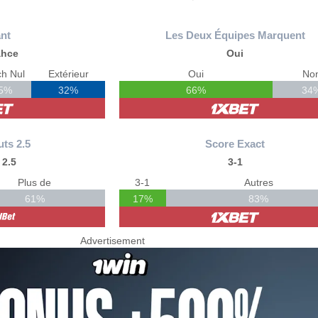
nt
Les Deux Équipes Marquent
ahce
Oui
h Nul
Extérieur
Oui
No
5%
32%
66%
34
uts 2.5
Score Exact
 2.5
3-1
Plus de
3-1
Autres
61%
17%
83%
Advertisement