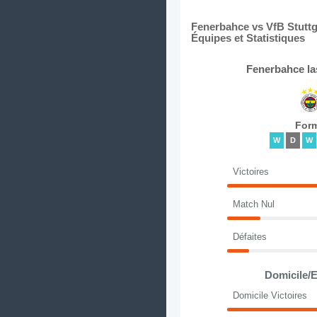
Fenerbahce vs VfB Stuttg
Équipes et Statistiques
Fenerbahce la
For
W
D
W
Victoires
Match Nul
Défaites
Domicile/E
Domicile Victoires