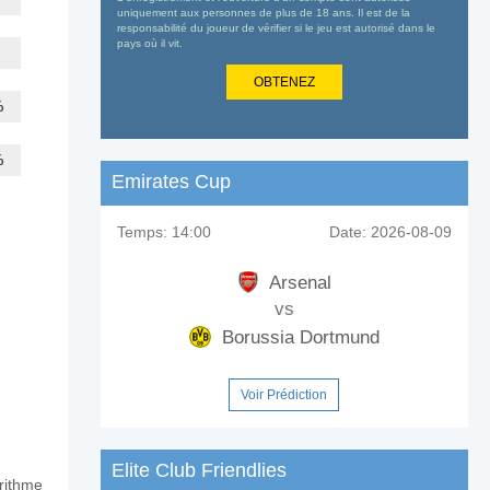
uniquement aux personnes de plus de 18 ans. Il est de la
responsabilité du joueur de vérifier si le jeu est autorisé dans le
pays où il vit.
OBTENEZ
%
%
Emirates Cup
Temps:
14:00
Date:
2026-08-09
Arsenal
vs
Borussia Dortmund
Voir Prédiction
Elite Club Friendlies
orithme