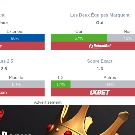
nt
Les Deux Équipes Marquent
ahce
Oui
Extérieur
Oui
Non
60%
57%
43%
uts 2.5
Score Exact
 2.5
1-3
Plus de
1-3
Autres
58%
17%
83%
Advertisement