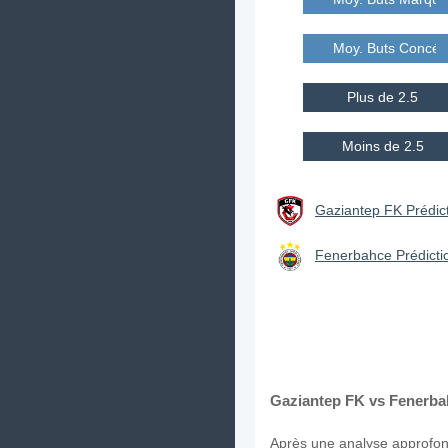
Moy. Buts Concé
Plus de 2.5
Moins de 2.5
Gaziantep FK Prédict
Fenerbahce Prédictio
Gaziantep FK vs Fenerbah
Après une analyse approfond