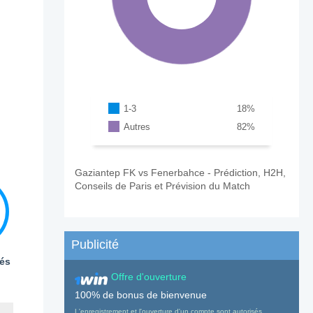
1-3
18
%
Autres
82
%
Gaziantep FK vs Fenerbahce - Prédiction, H2H,
Conseils de Paris et Prévision du Match
Publicité
és
Offre d'ouverture
100% de bonus de bienvenue
L'enregistrement et l'ouverture d'un compte sont autorisés