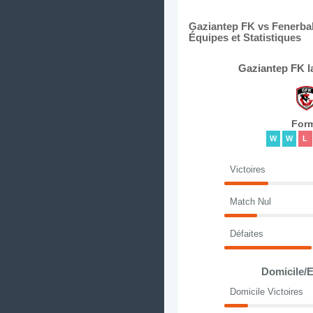
Gaziantep FK vs Fenerbah
Équipes et Statistiques
Gaziantep FK l
For
W
W
L
Victoires
Match Nul
Défaites
Domicile/E
Domicile Victoires