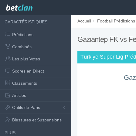
Accueil
Football Prédictions
CARACTÉRISTIQUES
Prédictions
Gaziantep FK vs F
Combinés
Türkiye Super Lig Préd
Les plus Votés
Scores en Direct
Gaz
Classements
Articles
Outils de Paris
Blessures et Suspensions
PLUS