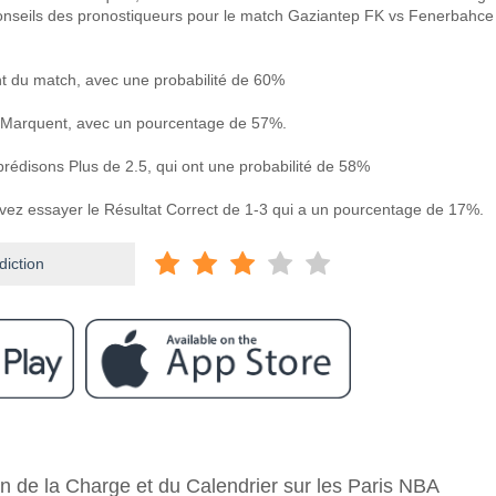
conseils des pronostiqueurs pour le match Gaziantep FK vs Fenerbahce
 du match, avec une probabilité de 60%
 Marquent, avec un pourcentage de 57%.
prédisons Plus de 2.5, qui ont une probabilité de 58%
uvez essayer le Résultat Correct de 1-3 qui a un pourcentage de 17%.
diction
ram
re Gaziantep FK v Fenerbahce?
on de la Charge et du Calendrier sur les Paris NBA
FK v Fenerbahce 27 October 2025 17:00.