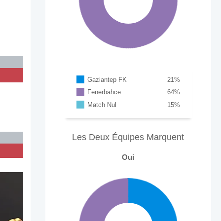
Gaziantep FK
21
%
Fenerbahce
64
%
Match Nul
15
%
Les Deux Équipes Marquent
Oui