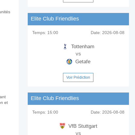
unités
Elite Club Friendlies
e?
Temps:
15:00
Date:
2026-08-08
Tottenham
vs
Getafe
Voir Prédiction
sant
Elite Club Friendlies
on et
Temps:
16:00
Date:
2026-08-08
VfB Stuttgart
vs