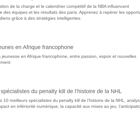
on de la charge et le calendrier compétitif de la NBA influencent
avorite pour gagner entre Gaziantep FK v Fenerbahce?
 des équipes et les résultats des paris. Apprenez à repérer les opport
 du match, avec une probabilité de 60%
idiens grâce à des stratégies intelligentes.
queront-elles dans le match Gaziantep FK v Fenerbahc
 Marquent, avec un pourcentage de 57%.
 jeunes en Afrique francophone
 correct attendu entre Gaziantep FK v Fenerbahce?
 la jeunesse en Afrique francophone, entre passion, espoir et nouvelles
uvez essayer le Résultat Correct de 1-3 qui a un pourcentage de 17%.
ement.
spécialistes du penalty kill de l’histoire de la NHL
10 meilleurs spécialistes du penalty kill de l’histoire de la NHL, analy
impact en infériorité numérique, la capacité aux mises au jeu, l’anticipati