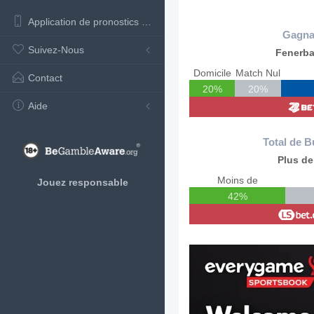
Application de pronostics de football
Gagna
Suivez-Nous
Fenerb
Domicile
Match Nul
Contact
20%
20%
Aide
Total de B
Plus de
Moins de
Jouez responsable
42%