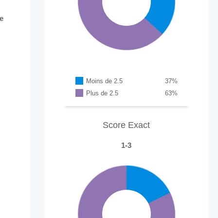
e
Moins de 2.5
37
%
Plus de 2.5
63
%
Score Exact
1-3