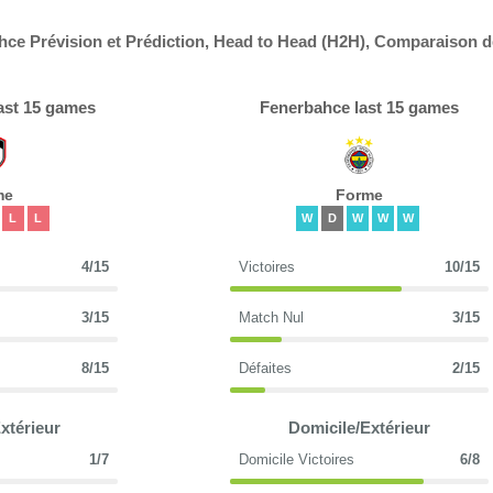
ce Prévision et Prédiction, Head to Head (H2H), Comparaison d
ast 15 games
Fenerbahce last 15 games
me
Forme
L
L
W
D
W
W
W
4/15
Victoires
10/15
3/15
Match Nul
3/15
8/15
Défaites
2/15
xtérieur
Domicile/Extérieur
1/7
Domicile Victoires
6/8