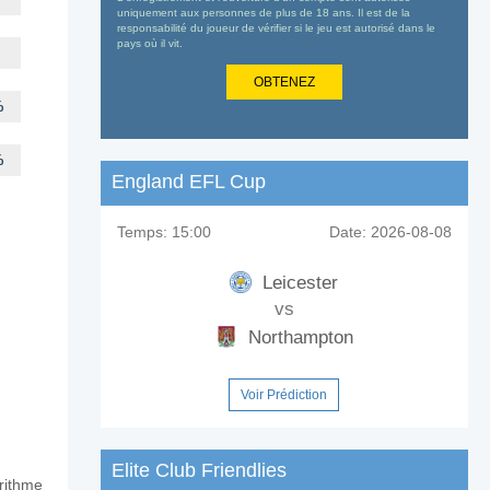
uniquement aux personnes de plus de 18 ans. Il est de la
responsabilité du joueur de vérifier si le jeu est autorisé dans le
pays où il vit.
OBTENEZ
%
%
England EFL Cup
Temps:
15:00
Date:
2026-08-08
Leicester
vs
Northampton
Voir Prédiction
Elite Club Friendlies
orithme