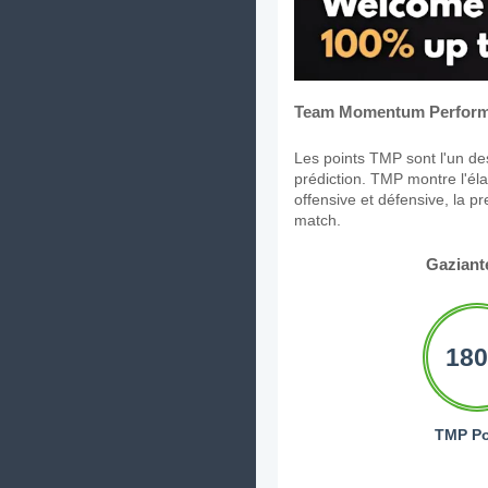
Team Momentum Perform
Les points TMP sont l'un des
prédiction. TMP montre l'élan
offensive et défensive, la p
match.
Gaziant
180
TMP Po