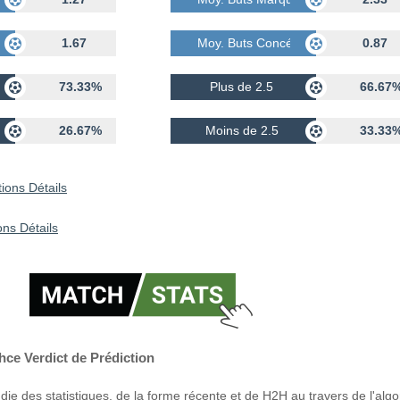
dés
1.67
Moy. Buts Concédés
0.87
73.33%
Plus de 2.5
66.67
26.67%
Moins de 2.5
33.33
ions Détails
ns Détails
ce Verdict de Prédiction
ie des statistiques, de la forme récente et de H2H au travers de l'alg