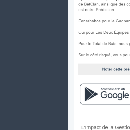
de BetClan, ainsi que des 
est notre Prédiction:
Fenerbahce pour le Gagnant
Oui pour Les Deux Équipes
Pour le Total de Buts, nous 
Sur le côté risqué, vous po
Noter cette pré
Facebook
Telegram
Instag
A quand le match ent
L'Impact de la Gesti
Le match entre Gaziantep 