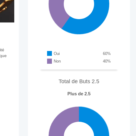
ité
Oui
60
%
aque
Non
40
%
Total de Buts 2.5
Plus de 2.5