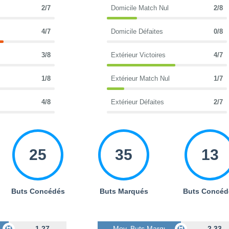
2/7
Domicile Match Nul
2/8
4/7
Domicile Défaites
0/8
3/8
Extérieur Victoires
4/7
1/8
Extérieur Match Nul
1/7
4/8
Extérieur Défaites
2/7
25
35
13
Buts Concédés
Buts Marqués
Buts Concéd
s
1.27
Moy. Buts Marqués
2.33