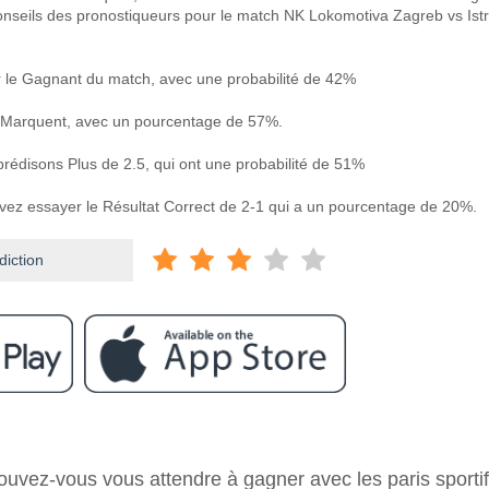
onseils des pronostiqueurs pour le match NK Lokomotiva Zagreb vs Ist
le Gagnant du match, avec une probabilité de 42%
 Marquent, avec un pourcentage de 57%.
prédisons Plus de 2.5, qui ont une probabilité de 51%
uvez essayer le Résultat Correct de 2-1 qui a un pourcentage de 20%.
diction
ram
e NK Lokomotiva Zagreb v Istra 1961?
ouvez-vous vous attendre à gagner avec les paris sporti
va Zagreb v Istra 1961 25 October 2025 14:45.