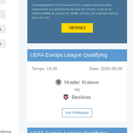
L'enregistrement et l'ouverture d'un compte sont autorisés
uniquement aux personnes de plus de 18 ans. Il est de la
responsabilité du joueur de vérifier si le jeu est autorisé dans le
pays où il vit.
OBTENEZ
%
%
UEFA Europa League Qualifying
Temps:
18:00
Date:
2026-08-06
Hradec Kralove
vs
Besiktas
Voir Prédiction
orithme