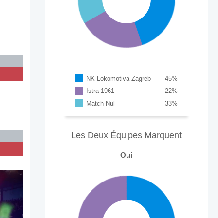
NK Lokomotiva Zagreb
45
%
Istra 1961
22
%
Match Nul
33
%
Les Deux Équipes Marquent
Oui