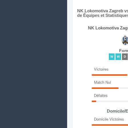
NK Lokomotiva Zagreb vs 
de Équipes et Statistique
NK Lokomotiva Zagr
For
W
W
D
Victoires
Match Nul
Défaites
Domicile/E
Domicile Victoires