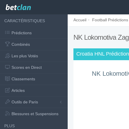
Accueil
Football Prédictions
CARACTÉRISTIQUES
Prédictions
NK Lokomotiva Zagr
Combinés
Croatia HNL Prédiction
Les plus Votés
Scores en Direct
NK Lokomoti
Classements
Articles
Outils de Paris
Blessures et Suspensions
PLUS