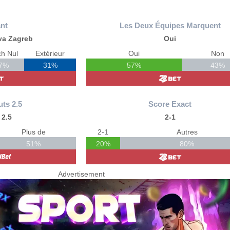
nt
Les Deux Équipes Marquent
va Zagreb
Oui
h Nul
Extérieur
Oui
Non
7%
31%
57%
43%
uts 2.5
Score Exact
 2.5
2-1
Plus de
2-1
Autres
51%
20%
80%
Advertisement