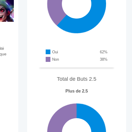
ité
Oui
62
%
aque
Non
38
%
Total de Buts 2.5
Plus de 2.5