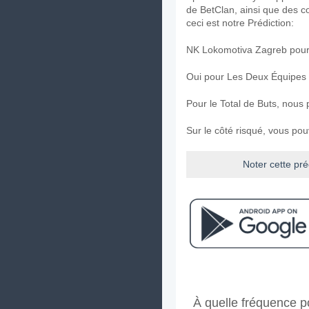
de BetClan, ainsi que des c
ceci est notre Prédiction:
NK Lokomotiva Zagreb pour 
Oui pour Les Deux Équipes
Pour le Total de Buts, nous 
Sur le côté risqué, vous po
Noter cette pré
Facebook
Telegram
Instag
A quand le match entr
À quelle fréquence p
Le match entre NK Lokomoti