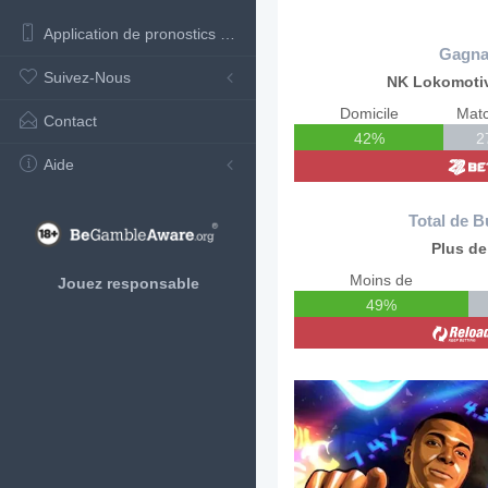
Application de pronostics de football
Gagna
Suivez-Nous
NK Lokomoti
Domicile
Matc
Contact
42%
2
Aide
Total de B
Plus de
Moins de
Jouez responsable
49%