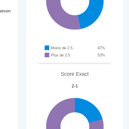
raison
Moins de 2.5
47
%
Plus de 2.5
53
%
Score Exact
2-1