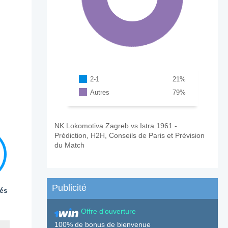
2-1
21
%
Autres
79
%
NK Lokomotiva Zagreb vs Istra 1961 -
Prédiction, H2H, Conseils de Paris et Prévision
du Match
Publicité
és
Offre d'ouverture
100% de bonus de bienvenue