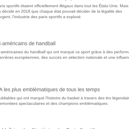
s sportifs étaient officiellement illégaux dans tout les États-Unis. Mais
avorite pour gagner entre NK Lokomotiva Zagreb v Istra 1
 décidé en 2018 que chaque état pouvait décider de la légalité des
le Gagnant du match, avec une probabilité de 42%
rgent, l'industrie des paris sportifs a explosé.
queront-elles dans le match NK Lokomotiva Zagreb v Is
 Marquent, avec un pourcentage de 57%.
d-américains de handball
correct attendu entre NK Lokomotiva Zagreb v Istra 1961
-américaines du handball qui ont marqué ce sport grâce à des perfor
uvez essayer le Résultat Correct de 2-1 qui a un pourcentage de 20%.
arrières européennes, des succès en sélection nationale et une influe
A les plus emblématiques de tous les temps
bliables qui ont marqué l’histoire du basket à travers des tirs légendai
s remontées spectaculaires et des champions emblématiques.