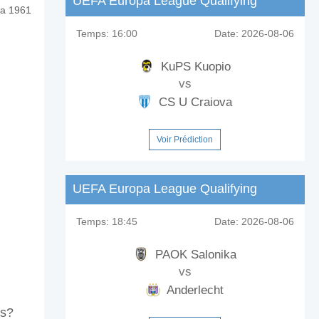
UEFA Europa League Qualifying
ra 1961
Temps:
16:00
Date:
2026-08-06
KuPS Kuopio
vs
CS U Craiova
Voir Prédiction
UEFA Europa League Qualifying
Temps:
18:45
Date:
2026-08-06
PAOK Salonika
vs
Anderlecht
fs?