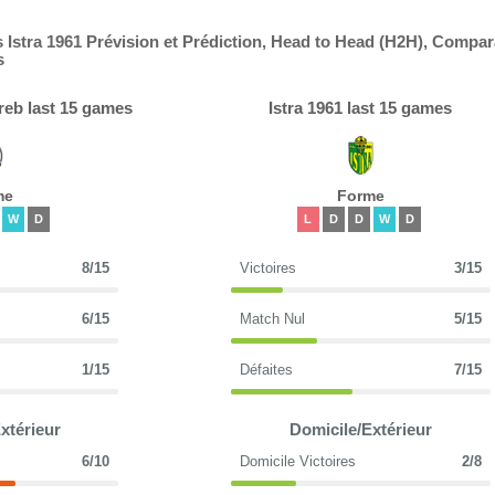
Istra 1961 Prévision et Prédiction, Head to Head (H2H), Compa
s
eb last 15 games
Istra 1961 last 15 games
me
Forme
W
D
L
D
D
W
D
8/15
Victoires
3/15
6/15
Match Nul
5/15
1/15
Défaites
7/15
xtérieur
Domicile/Extérieur
6/10
Domicile Victoires
2/8