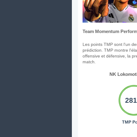
Team Momentum Perform
Les points TMP sont l'un des
prédiction. TMP montre l'élan
offensive et défensive, la p
match.
NK Lokomoti
281
TMP Po