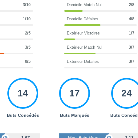
3/10
Domicile Match Nul
2/8
1/10
Domicile Défaites
4/8
2/5
Extérieur Victoires
1/7
3/5
Extérieur Match Nul
3/7
0/5
Extérieur Défaites
3/7
14
17
24
Buts Concédés
Buts Marqués
Buts Concéd
s
1.67
Moy. Buts Marqués
1.13