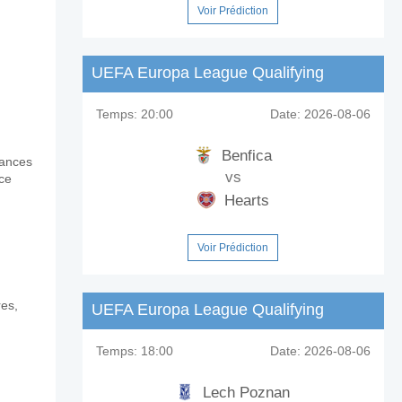
Voir Prédiction
961?
UEFA Europa League Qualifying
tra 1961?
Temps:
20:00
Date:
2026-08-06
?
Benfica
mances
vs
nce
Hearts
Voir Prédiction
res,
UEFA Europa League Qualifying
Temps:
18:00
Date:
2026-08-06
Lech Poznan