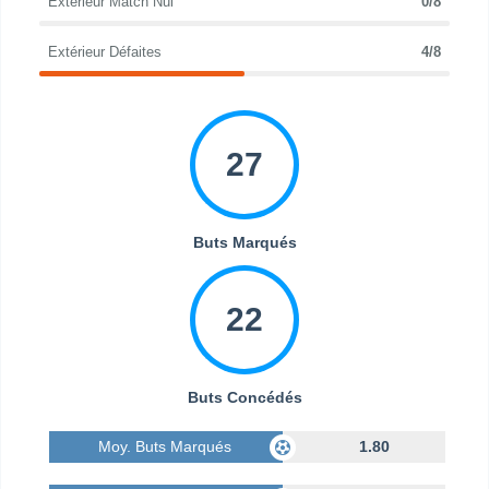
Extérieur Match Nul
0/8
Extérieur Défaites
4/8
27
Buts Marqués
22
Buts Concédés
Moy. Buts Marqués
1.80