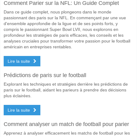
Comment Parier sur la NFL: Un Guide Complet
Quel sera le résultat correct attendu entre Red Star FC
Dans ce guide complet, nous plongeons dans le monde
Sur le côté risqué, vous pouvez essayer le Résultat Correct de 1-2 q
passionnant des paris sur la NFL. En commençant par une vue
d'ensemble approfondie de la ligue et de ses points forts, y
compris le passionnant Super Bowl LVII, nous explorons en
profondeur les stratégies de paris efficaces, les conseils et les
analyses cruciales pour transformer votre passion pour le football
américain en entreprises rentables.
Lire la suite
Prédictions de paris sur le football
Explorant les techniques et stratégies derrière les prédictions de
paris sur le football, aidant les parieurs à prendre des décisions
plus éclairées.
Lire la suite
Comment analyser un match de football pour parier
Apprenez à analyser efficacement les matchs de football pour les