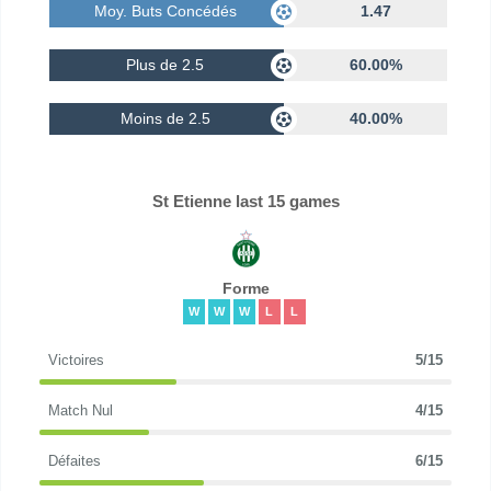
Moy. Buts Concédés
1.47
Plus de 2.5
60.00%
Moins de 2.5
40.00%
St Etienne last 15 games
Forme
W
W
W
L
L
Victoires
5/15
Match Nul
4/15
Défaites
6/15