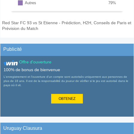
Autres
79
%
Red Star FC 93 vs St Etienne - Prédiction, H2H, Conseils de Paris et
Prévision du Match
Publicité
Offre d'ouverture
100% de bonus de bienvenue
L'enregistrement et l'ouverture d'un compte sont autorisés uniquement aux personnes de
plus de 18 ans. Il est de la responsabilité du joueur de vérifier si le jeu est autorisé dans le
pays où il vit.
OBTENEZ
Uruguay Clausura