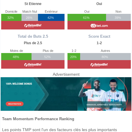
St Etienne
Oui
Domicile
Match Nul
Extérieur
Oui
Non
32%
26%
42%
61%
39%
Total de Buts 2.5
Score Exact
Plus de 2.5
1-2
Moins de
Plus de
1-2
Autres
48%
52%
20%
80%
Advertisement
Team Momentum Performance Ranking
Les points TMP sont l'un des facteurs clés les plus importants