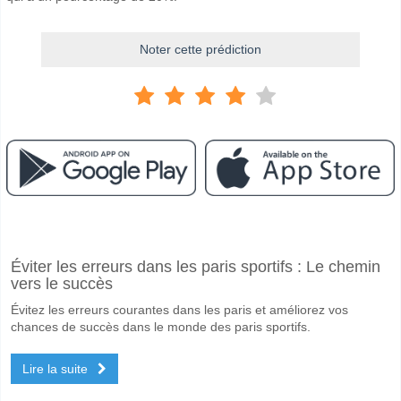
Noter cette prédiction
Facebook
Telegram
Instagram
A quand le match entre Red Star FC 93 v St Etienne?
Éviter les erreurs dans les paris sportifs : Le chemin
Le match entre Red Star FC 93 v St Etienne 01 November 2025 19:00
vers le succès
Quelle est l'équipe favorite pour gagner entre Red Star
Évitez les erreurs courantes dans les paris et améliorez vos
St Etienne pour le Gagnant du match, avec une probabilité de 42%
chances de succès dans le monde des paris sportifs.
Les deux équipes marqueront-elles dans le match Red 
Lire la suite
Oui pour Les Deux Équipes Marquent, avec un pourcentage de 61%.