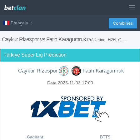
Français
Combinés
Caykur Rizespor vs Fatih Karagumruk
Prédiction, H2H, Conseils de Paris et Prévision du Match
Türkiye Super Lig Prédiction
Caykur Rizespor
Fatih Karagumruk
Date 2025-11-03 17:00
Gagnant
BTTS