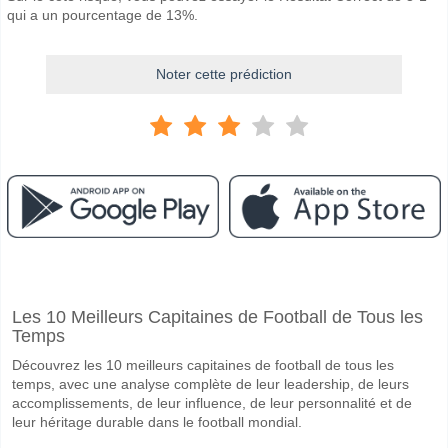
qui a un pourcentage de 13%.
Noter cette prédiction
Facebook
Telegram
Instagram
A quand le match entre Caykur Rizespor v Fatih Karag
Les 10 Meilleurs Capitaines de Football de Tous les
Le match entre Caykur Rizespor v Fatih Karagumruk 03 November 20
Temps
Quelle est l'équipe favorite pour gagner entre Caykur 
Découvrez les 10 meilleurs capitaines de football de tous les
Caykur Rizespor pour le Gagnant du match, avec une probabilité de 
temps, avec une analyse complète de leur leadership, de leurs
accomplissements, de leur influence, de leur personnalité et de
Les deux équipes marqueront-elles dans le match Cayk
leur héritage durable dans le football mondial.