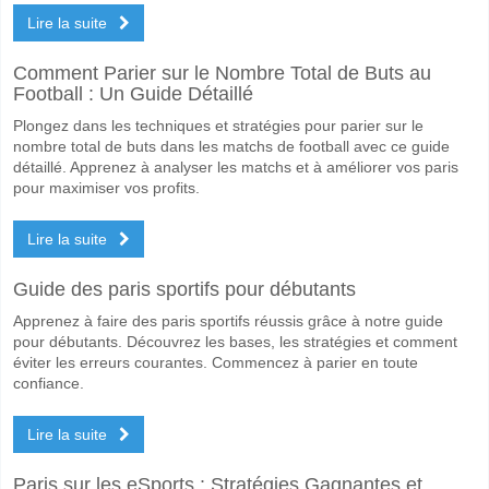
Oui pour Les Deux Équipes Marquent, avec un pourcentage de 57%.
Lire la suite
Quel sera le résultat correct attendu entre Caykur Riz
Comment Parier sur le Nombre Total de Buts au
Sur le côté risqué, vous pouvez essayer le Résultat Correct de 3-1 q
Football : Un Guide Détaillé
Plongez dans les techniques et stratégies pour parier sur le
nombre total de buts dans les matchs de football avec ce guide
détaillé. Apprenez à analyser les matchs et à améliorer vos paris
pour maximiser vos profits.
Lire la suite
Guide des paris sportifs pour débutants
Apprenez à faire des paris sportifs réussis grâce à notre guide
pour débutants. Découvrez les bases, les stratégies et comment
éviter les erreurs courantes. Commencez à parier en toute
confiance.
Lire la suite
Paris sur les eSports : Stratégies Gagnantes et