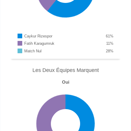
Caykur Rizespor
61
%
Fatih Karagumruk
11
%
Match Nul
28
%
Les Deux Équipes Marquent
Oui