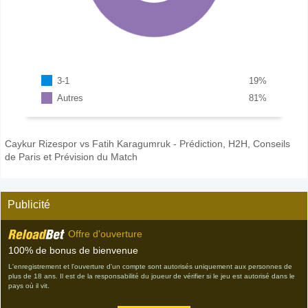
3-1
19
%
Autres
81
%
Caykur Rizespor vs Fatih Karagumruk - Prédiction, H2H, Conseils
de Paris et Prévision du Match
Publicité
Offre d'ouverture
100% de bonus de bienvenue
L'enregistrement et l'ouverture d'un compte sont autorisés uniquement aux personnes de
plus de 18 ans. Il est de la responsabilité du joueur de vérifier si le jeu est autorisé dans le
pays où il vit.