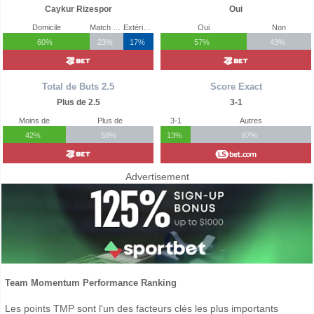
Caykur Rizespor
Oui
Domicile
Match Nul
Extérieur
Oui
Non
60%
23%
17%
57%
43%
Total de Buts 2.5
Score Exact
Plus de 2.5
3-1
Moins de
Plus de
3-1
Autres
42%
58%
13%
87%
Advertisement
Team Momentum Performance Ranking
Les points TMP sont l'un des facteurs clés les plus importants