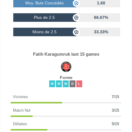
Moy. Buts Concédés
1.60
Plus de 2.5
66.67%
Moins de 2.5
33.33%
Fatih Karagumruk last 15 games
Forme
W
W
W
D
L
Victoires
7/15
Match Nul
3/15
Défaites
5/15