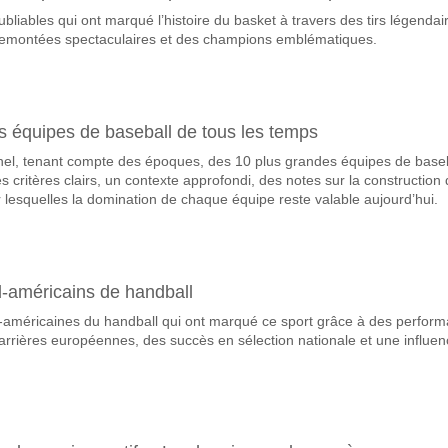
bliables qui ont marqué l’histoire du basket à travers des tirs légendai
avorite pour gagner entre Red Star FC 93 v Clermont Foot
s remontées spectaculaires et des champions emblématiques.
nant du match, avec une probabilité de 59%
queront-elles dans le match Red Star FC 93 v Clermont
 Marquent, avec un pourcentage de 55%.
s équipes de baseball de tous les temps
el, tenant compte des époques, des 10 plus grandes équipes de baseb
correct attendu entre Red Star FC 93 v Clermont Foot?
s critères clairs, un contexte approfondi, des notes sur la construction
uvez essayer le Résultat Correct de 1-0 qui a un pourcentage de 17%.
our lesquelles la domination de chaque équipe reste valable aujourd’hui.
d-américains de handball
-américaines du handball qui ont marqué ce sport grâce à des perfor
arrières européennes, des succès en sélection nationale et une influe