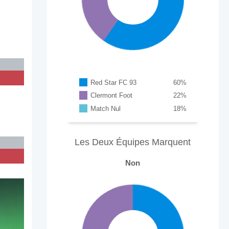
Red Star FC 93
60
%
Clermont Foot
22
%
Match Nul
18
%
Les Deux Équipes Marquent
Non