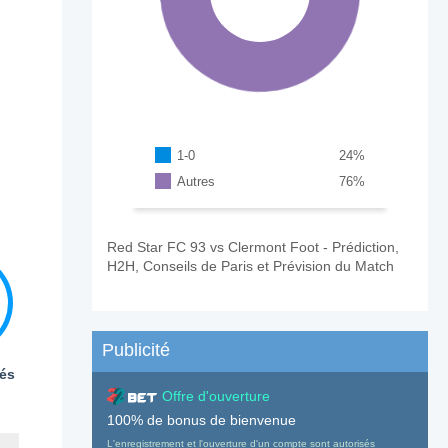
1-0
24
%
Autres
76
%
Red Star FC 93 vs Clermont Foot - Prédiction,
H2H, Conseils de Paris et Prévision du Match
Publicité
és
Offre d'ouverture
100% de bonus de bienvenue
L'enregistrement et l'ouverture d'un compte sont autorisés