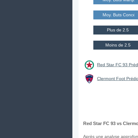
Moy. Buts Concé
Plus de 2.5
Moins de 2.5
Red Star FC 93 Prédi
Clermont Foot Prédic
Red Star FC 93 vs Clermo
Après une analyse approfond