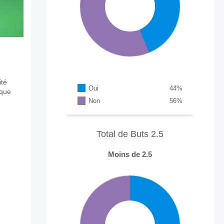
ité
Oui
44
%
aque
Non
56
%
Total de Buts 2.5
Moins de 2.5