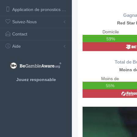
Application de pronostics de football
Gagna
Suivez-Nous
Red Star 
Domicile
Contact
59%
Aide
Total de B
Moins de
Moins de
Jouez responsable
55%