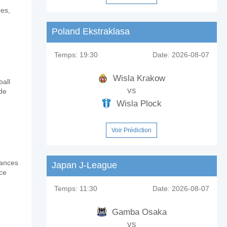
res,
?
Poland Ekstraklasa
 Foot?
Temps:
19:30
Date:
2026-08-07
Wisla Krakow
all
vs
 de
Wisla Plock
Voir Prédiction
mances
Japan J-League
nce
Temps:
11:30
Date:
2026-08-07
Gamba Osaka
vs