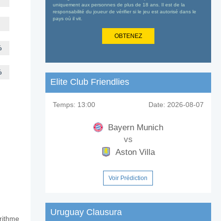
uniquement aux personnes de plus de 18 ans. Il est de la
responsabilité du joueur de vérifier si le jeu est autorisé dans le
pays où il vit.
OBTENEZ
%
%
Elite Club Friendlies
Temps:
13:00
Date:
2026-08-07
Bayern Munich
vs
Aston Villa
Voir Prédiction
Uruguay Clausura
orithme