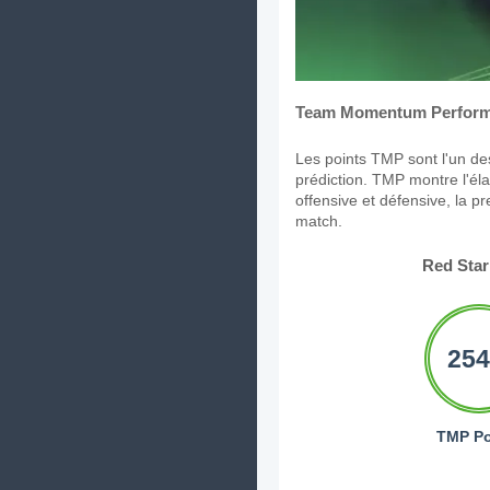
Team Momentum Perform
Les points TMP sont l'un des
prédiction. TMP montre l'élan
offensive et défensive, la p
match.
Red Star
254
TMP Po