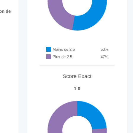
on de
Moins de 2.5
53
%
Plus de 2.5
47
%
Score Exact
1-0