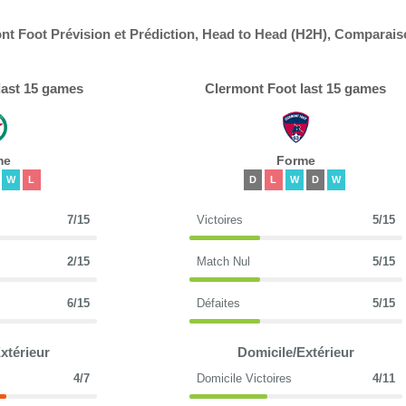
nt Foot Prévision et Prédiction, Head to Head (H2H), Comparais
last 15 games
Clermont Foot last 15 games
me
Forme
W
L
D
L
W
D
W
7/15
Victoires
5/15
2/15
Match Nul
5/15
6/15
Défaites
5/15
xtérieur
Domicile/Extérieur
4/7
Domicile Victoires
4/11