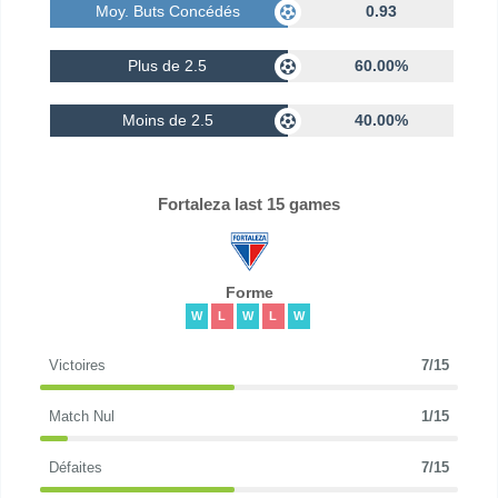
Moy. Buts Concédés
0.93
Plus de 2.5
60.00%
Moins de 2.5
40.00%
Fortaleza last 15 games
Forme
W
L
W
L
W
Victoires
7/15
Match Nul
1/15
Défaites
7/15