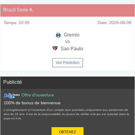
Brazil Serie A
Temps:
20:00
Date:
2026-08-08
Gremio
vs
Sao Paulo
Voir Prédiction
Publicité
Offre d'ouverture
100% de bonus de bienvenue
L'enregistrement et l'ouverture d'un compte sont autorisés uniquement aux personnes de
plus de 18 ans. Il est de la responsabilité du joueur de vérifier si le jeu est autorisé dans le
pays où il vit.
OBTENEZ