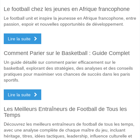
Quel sera le résultat correct attendu entre Botafogo v F
Le football chez les jeunes en Afrique francophone
Sur le côté risqué, vous pouvez essayer le Résultat Correct de 2-1 q
Le football unit et inspire la jeunesse en Afrique francophone, entre
passion, espoir et nouvelles opportunités de développement.
Lire la suite
Comment Parier sur le Basketball : Guide Complet
Un guide détaillé sur comment parier efficacement sur le
basketball, explorant des stratégies, des analyses et des conseils
pratiques pour maximiser vos chances de succès dans les paris
sportifs.
Lire la suite
Les Meilleurs Entraîneurs de Football de Tous les
Temps
Découvrez les meilleurs entraîneurs de football de tous les temps,
avec une analyse complète de chaque maître du jeu, incluant
héritage, titres, idées tactiques, leadership, influence culturelle et