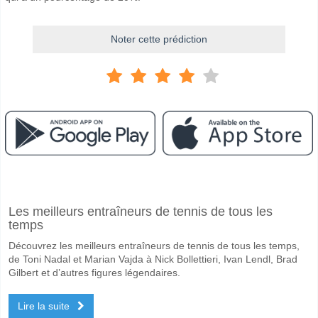
Noter cette prédiction
Facebook
Telegram
Instagram
A quand le match entre Botafogo v Fortaleza?
Les meilleurs entraîneurs de tennis de tous les
Le match entre Botafogo v Fortaleza 07 December 2025 19:00.
temps
Quelle est l'équipe favorite pour gagner entre Botafogo 
Découvrez les meilleurs entraîneurs de tennis de tous les temps,
Botafogo pour le Gagnant du match, avec une probabilité de 51%
de Toni Nadal et Marian Vajda à Nick Bollettieri, Ivan Lendl, Brad
Gilbert et d’autres figures légendaires.
Les deux équipes marqueront-elles dans le match Botaf
Lire la suite
Oui pour Les Deux Équipes Marquent, avec un pourcentage de 58%.