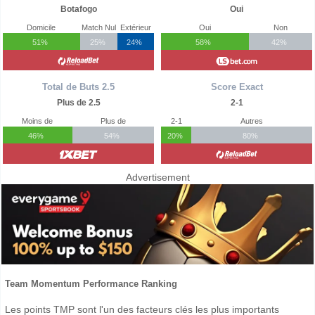
Botafogo
Oui
Domicile
Match Nul
Extérieur
Oui
Non
51%
25%
24%
58%
42%
Total de Buts 2.5
Score Exact
Plus de 2.5
2-1
Moins de
Plus de
2-1
Autres
46%
54%
20%
80%
Advertisement
Team Momentum Performance Ranking
Les points TMP sont l'un des facteurs clés les plus importants