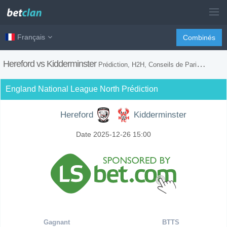
Français
Combinés
Hereford vs Kidderminster
Prédiction, H2H, Conseils de Paris et Prévision du Match
England National League North Prédiction
Hereford
Kidderminster
Date 2025-12-26 15:00
Gagnant
BTTS