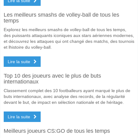
Lire la suite
Oui pour Les Deux Équipes Marquent, avec un pourcentage de 57%.
Quel sera le résultat correct attendu entre Hereford v K
Les meilleurs smashs de volley-ball de tous les
temps
Sur le côté risqué, vous pouvez essayer le Résultat Correct de 1-2 q
Explorez les meilleurs smashs de volley-ball de tous les temps,
des puissants attaquants iconiques aux stars aériennes modernes,
et découvrez les attaques qui ont changé des matchs, des tournois
et lhistoire du volley-ball.
Lire la suite
Top 10 des joueurs avec le plus de buts
internationaux
Classement complet des 10 footballeurs ayant marqué le plus de
buts internationaux, avec analyse des records, de la régularité
devant le but, de impact en sélection nationale et de héritage.
Lire la suite
Meilleurs joueurs CS:GO de tous les temps