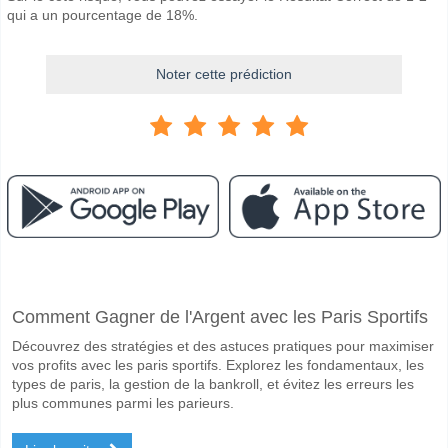
qui a un pourcentage de 18%.
Noter cette prédiction
Facebook
Telegram
Instagram
A quand le match entre Hereford v Kidderminster?
Comment Gagner de l'Argent avec les Paris Sportifs
Le match entre Hereford v Kidderminster 26 December 2025 15:00.
Découvrez des stratégies et des astuces pratiques pour maximiser
Quelle est l'équipe favorite pour gagner entre Hereford
vos profits avec les paris sportifs. Explorez les fondamentaux, les
Kidderminster pour le Gagnant du match, avec une probabilité de 46%
types de paris, la gestion de la bankroll, et évitez les erreurs les
plus communes parmi les parieurs.
Les deux équipes marqueront-elles dans le match Heref