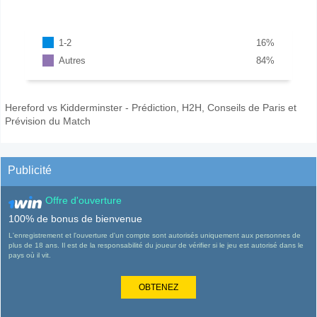
1-2
16
%
Autres
84
%
Hereford vs Kidderminster - Prédiction, H2H, Conseils de Paris et
Prévision du Match
Publicité
Offre d'ouverture
100% de bonus de bienvenue
L'enregistrement et l'ouverture d'un compte sont autorisés uniquement aux personnes de
plus de 18 ans. Il est de la responsabilité du joueur de vérifier si le jeu est autorisé dans le
pays où il vit.
OBTENEZ