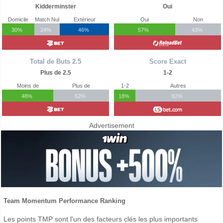
Kidderminster
Oui
Domicile
Match Nul
Extérieur
Oui
Non
30%
24%
46%
57%
43%
Total de Buts 2.5
Score Exact
Plus de 2.5
1-2
Moins de
Plus de
1-2
Autres
48%
52%
18%
82%
Advertisement
Team Momentum Performance Ranking
Les points TMP sont l'un des facteurs clés les plus importants