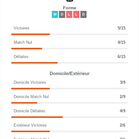
Forme
W
D
L
L
D
Victoires
5/15
Match Nul
4/15
Défaites
6/15
Domicile/Extérieur
Domicile Victoires
3/9
Domicile Match Nul
2/9
Domicile Défaites
4/9
Extérieur Victoires
2/6