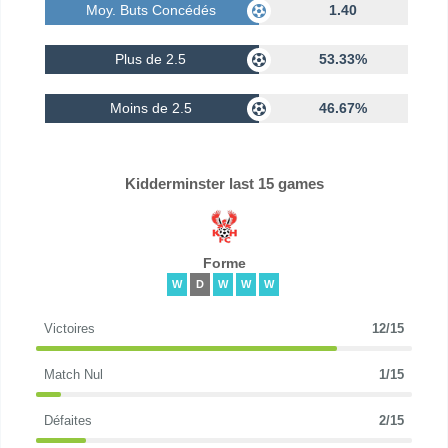
Moy. Buts Concédés
1.40
Plus de 2.5
53.33%
Moins de 2.5
46.67%
Kidderminster last 15 games
Forme
W
D
W
W
W
Victoires
12/15
Match Nul
1/15
Défaites
2/15