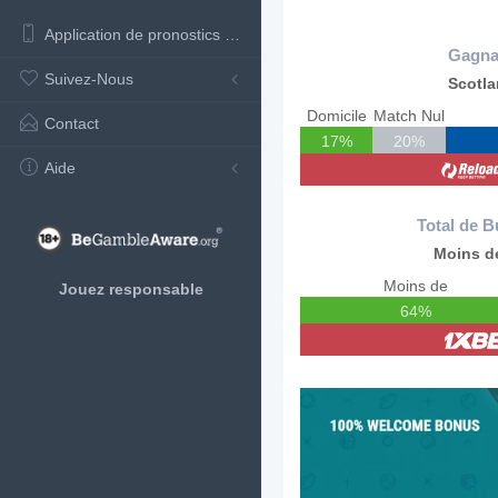
Application de pronostics de football
Gagna
Suivez-Nous
Scotl
Domicile
Match Nul
Contact
17%
20%
Aide
Total de B
Moins de
Moins de
Jouez responsable
64%