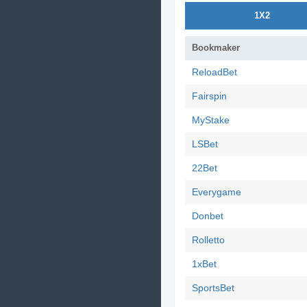
1X2
Bookmaker
ReloadBet
Fairspin
MyStake
LSBet
22Bet
Everygame
Donbet
Rolletto
1xBet
SportsBet