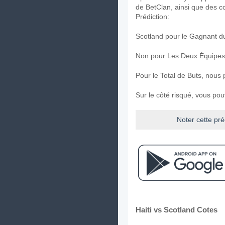
de BetClan, ainsi que des co
Prédiction:
Scotland pour le Gagnant d
Non pour Les Deux Équipes
Pour le Total de Buts, nous
Sur le côté risqué, vous po
Noter cette pré
Haiti vs Scotland Cotes