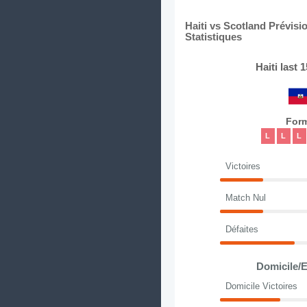
Haiti vs Scotland Prévis
Statistiques
Haiti last
For
L
L
L
Victoires
Match Nul
Défaites
Domicile/E
Domicile Victoires