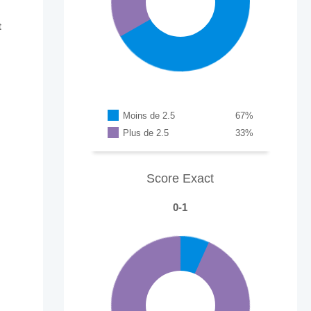
t
Moins de 2.5
67
%
Plus de 2.5
33
%
Score Exact
0-1