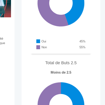
ité
Oui
45
%
aque
Non
55
%
Total de Buts 2.5
Moins de 2.5