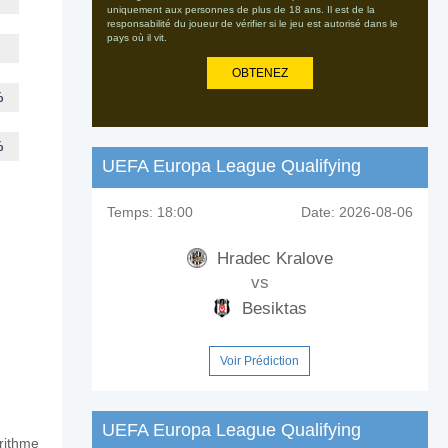
uniquement aux personnes de plus de 18 ans. Il est de la
responsabilité du joueur de vérifier si le jeu est autorisé dans le
pays où il vit.
OBTENEZ
%
%
UEFA Europa League Qualifying
Temps:
18:00
Date:
2026-08-06
Hradec Kralove
vs
Besiktas
Voir Prédiction
UEFA Europa League Qualifying
orithme