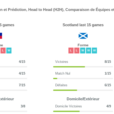
ion et Prédiction, Head to Head (H2H), Comparaison de Équipes e
 15 games
Scotland last 15 games
me
Forme
L
W
L
L
W
W
W
4/15
Victoires
8/15
4/15
Match Nul
1/15
7/15
Défaites
6/15
xtérieur
Domicile/Extérieur
3/8
Domicile Victoires
4/9