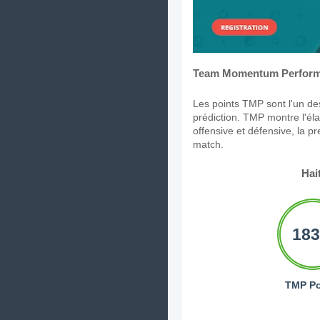
Team Momentum Perform
Les points TMP sont l'un des
prédiction. TMP montre l'élan
offensive et défensive, la p
match.
Hait
183
TMP Po