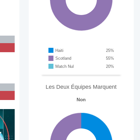
Haiti
25
%
Scotland
55
%
Match Nul
20
%
Les Deux Équipes Marquent
Non