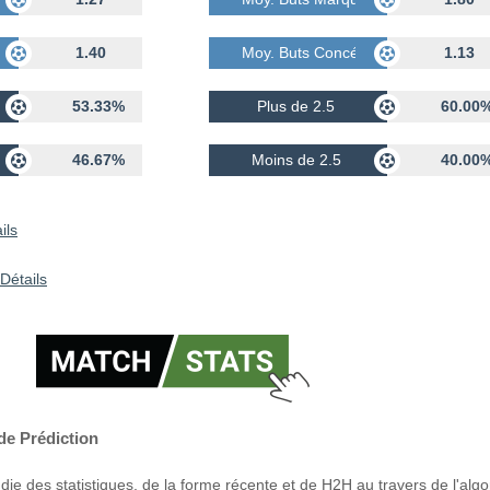
dés
1.40
Moy. Buts Concédés
1.13
53.33%
Plus de 2.5
60.00
46.67%
Moins de 2.5
40.00
ils
Détails
 de Prédiction
ie des statistiques, de la forme récente et de H2H au travers de l'alg