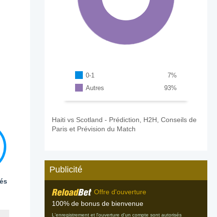
0-1
7
%
Autres
93
%
Haiti vs Scotland - Prédiction, H2H, Conseils de
Paris et Prévision du Match
Publicité
és
Offre d'ouverture
100% de bonus de bienvenue
L'enregistrement et l'ouverture d'un compte sont autorisés