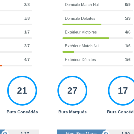
2/8
Domicile Match Nul
0/9
3/8
Domicile Défaites
5/9
1/7
Extérieur Victoires
4/6
2/7
Extérieur Match Nul
1/6
4/7
Extérieur Défaites
1/6
21
27
17
Buts Concédés
Buts Marqués
Buts Concéd
s
1.27
Moy. Buts Marqués
1.80