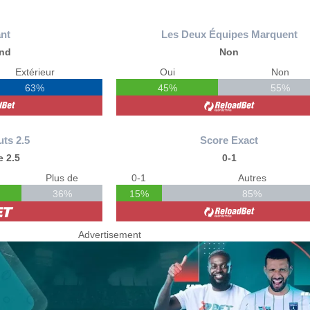
nt
Les Deux Équipes Marquent
and
Non
Extérieur
Oui
Non
63%
45%
55%
uts 2.5
Score Exact
 2.5
0-1
Plus de
0-1
Autres
36%
15%
85%
Advertisement