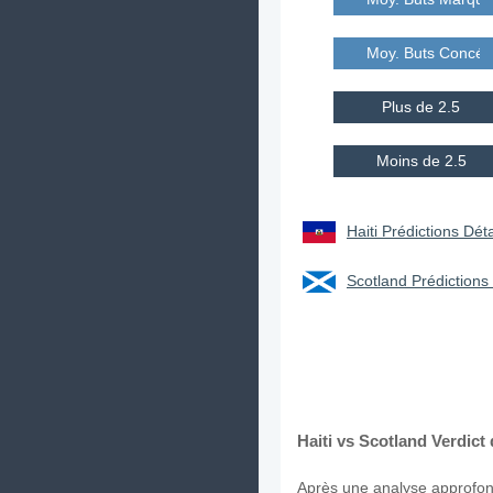
Moy. Buts Concé
Plus de 2.5
Moins de 2.5
Haiti Prédictions Déta
Scotland Prédictions 
Haiti vs Scotland Verdict
Après une analyse approfond