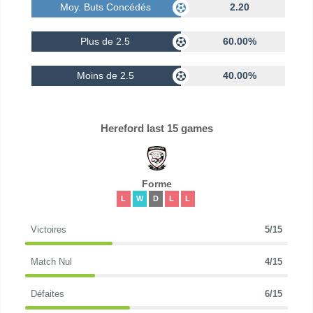
Moy. Buts Concédés
2.20
Plus de 2.5
60.00%
Moins de 2.5
40.00%
Hereford last 15 games
Forme
L
W
D
L
L
Victoires
5/15
Match Nul
4/15
Défaites
6/15