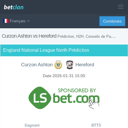
Français
Combinés
Curzon Ashton vs Hereford
Prédiction, H2H, Conseils de Paris et Prévision du Match
England National League North Prédiction
Curzon Ashton
Hereford
Date 2026-01-31 15:00
Gagnant
BTTS