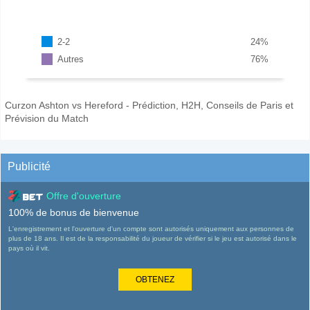
2-2
24
%
Autres
76
%
Curzon Ashton vs Hereford - Prédiction, H2H, Conseils de Paris et
Prévision du Match
Publicité
Offre d'ouverture
100% de bonus de bienvenue
L'enregistrement et l'ouverture d'un compte sont autorisés uniquement aux personnes de
plus de 18 ans. Il est de la responsabilité du joueur de vérifier si le jeu est autorisé dans le
pays où il vit.
OBTENEZ