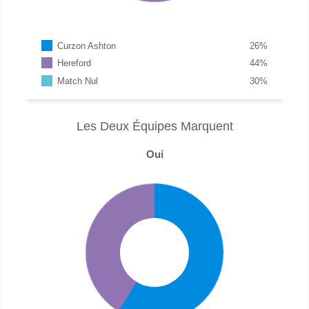
Curzon Ashton
26
%
Hereford
44
%
Match Nul
30
%
Les Deux Équipes Marquent
Oui