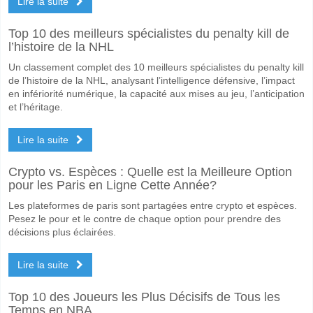
Lire la suite
Quel sera le résultat correct attendu entre Curzon Asht
Top 10 des meilleurs spécialistes du penalty kill de
Sur le côté risqué, vous pouvez essayer le Résultat Correct de 2-2 q
l’histoire de la NHL
Un classement complet des 10 meilleurs spécialistes du penalty kill
de l’histoire de la NHL, analysant l’intelligence défensive, l’impact
en infériorité numérique, la capacité aux mises au jeu, l’anticipation
et l’héritage.
Lire la suite
Crypto vs. Espèces : Quelle est la Meilleure Option
pour les Paris en Ligne Cette Année?
Les plateformes de paris sont partagées entre crypto et espèces.
Pesez le pour et le contre de chaque option pour prendre des
décisions plus éclairées.
Lire la suite
Top 10 des Joueurs les Plus Décisifs de Tous les
Temps en NBA