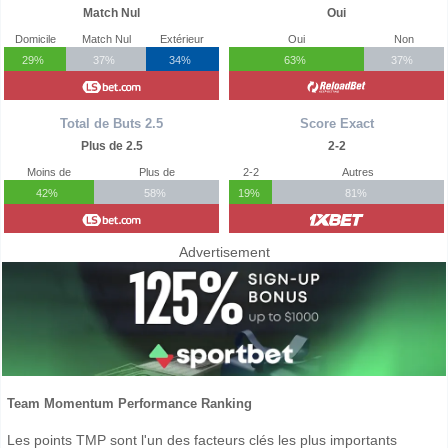
Match Nul
Oui
Domicile
Match Nul
Extérieur
Oui
Non
29%
37%
34%
63%
37%
Total de Buts 2.5
Score Exact
Plus de 2.5
2-2
Moins de
Plus de
2-2
Autres
42%
58%
19%
81%
Advertisement
Team Momentum Performance Ranking
Les points TMP sont l'un des facteurs clés les plus importants