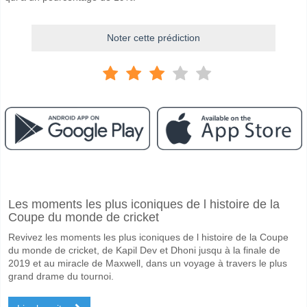
Noter cette prédiction
Facebook
Telegram
Instagram
A quand le match entre Curzon Ashton v Hereford?
Les moments les plus iconiques de l histoire de la
Le match entre Curzon Ashton v Hereford 31 January 2026 15:00.
Coupe du monde de cricket
Quelle est l'équipe favorite pour gagner entre Curzon A
Revivez les moments les plus iconiques de l histoire de la Coupe
Un Match Nul dans le match a une probabilité de 37%.
du monde de cricket, de Kapil Dev et Dhoni jusqu à la finale de
2019 et au miracle de Maxwell, dans un voyage à travers le plus
Les deux équipes marqueront-elles dans le match Curz
grand drame du tournoi.
Oui pour Les Deux Équipes Marquent, avec un pourcentage de 63%.