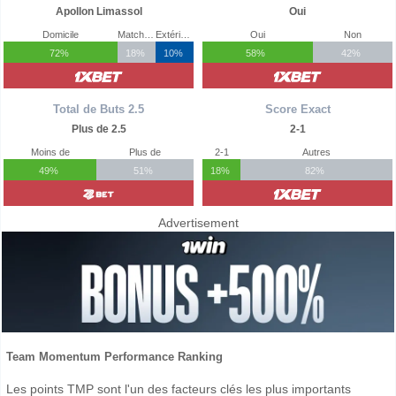
Apollon Limassol
Oui
Domicile
Match Nul
Extérieur
Oui
Non
72%
18%
10%
58%
42%
Total de Buts 2.5
Score Exact
Plus de 2.5
2-1
Moins de
Plus de
2-1
Autres
49%
51%
18%
82%
Advertisement
Team Momentum Performance Ranking
Les points TMP sont l'un des facteurs clés les plus importants