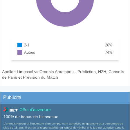
2-1
26
%
Autres
74
%
Apollon Limassol vs Omonia Aradippou - Prédiction, H2H, Conseils
de Paris et Prévision du Match
Publicité
Offre d'ouverture
100% de bonus de bienvenue
L'enregistrement et l'ouverture d'un compte sont autorisés uniquement aux personnes de
plus de 18 ans. Il est de la responsabilité du joueur de vérifier si le jeu est autorisé dans le