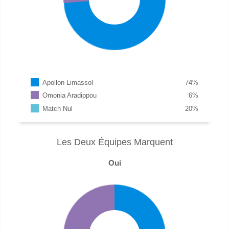
Apollon Limassol
74
%
Omonia Aradippou
6
%
Match Nul
20
%
Les Deux Équipes Marquent
Oui