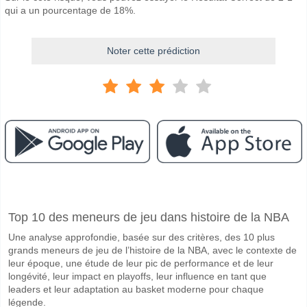
qui a un pourcentage de 18%.
Noter cette prédiction
Facebook
Telegram
Instagram
A quand le match entre Apollon Limassol v Omonia Ara
Top 10 des meneurs de jeu dans histoire de la NBA
Le match entre Apollon Limassol v Omonia Aradippou 04 February 20
Une analyse approfondie, basée sur des critères, des 10 plus
Quelle est l'équipe favorite pour gagner entre Apollon
grands meneurs de jeu de l’histoire de la NBA, avec le contexte de
Apollon Limassol pour le Gagnant du match, avec une probabilité de 
leur époque, une étude de leur pic de performance et de leur
longévité, leur impact en playoffs, leur influence en tant que
Les deux équipes marqueront-elles dans le match Apol
leaders et leur adaptation au basket moderne pour chaque
légende.