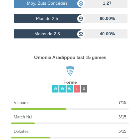
Moy. Buts Concédés
1.27
Plus de 2.5
60.00%
Moins de 2.5
40.00%
Omonia Aradippou last 15 games
Forme
W
W
W
L
D
Victoires
7/15
Match Nul
3/15
Défaites
5/15