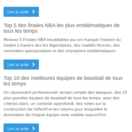
Oui pour Les Deux Équipes Marquent, avec un pourcentage de 58%.
Lire la suite
Quel sera le résultat correct attendu entre Apollon Li
Sur le côté risqué, vous pouvez essayer le Résultat Correct de 2-1 q
Top 5 des finales NBA les plus emblématiques de
tous les temps
Revivez 5 Finales NBA inoubliables qui ont marqué l’histoire du
basket à travers des tirs légendaires, des rivalités féroces, des
remontées spectaculaires et des champions emblématiques.
Lire la suite
Top 10 des meilleures équipes de baseball de tous
les temps
Un classement professionnel, tenant compte des époques, des 10
plus grandes équipes de baseball de tous les temps, avec des
critères clairs, un contexte approfondi, des notes sur la
construction de l’effectif et les raisons pour lesquelles la
domination de chaque équipe reste valable aujourd’hui.
Lire la suite