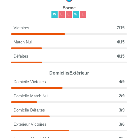
Forme
W
L
L
W
L
Victoires
7/15
Match Nul
4/15
Défaites
4/15
Domicile/Extérieur
Domicile Victoires
4/9
Domicile Match Nul
2/9
Domicile Défaites
3/9
Extérieur Victoires
3/6