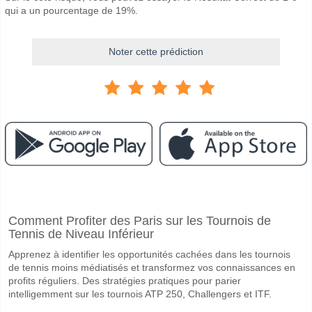
qui a un pourcentage de 19%.
Noter cette prédiction
Facebook
Telegram
Instagram
A quand le match entre Trabzonspor v Fatih Karagumru
Comment Profiter des Paris sur les Tournois de
Le match entre Trabzonspor v Fatih Karagumruk 27 February 2026 17
Tennis de Niveau Inférieur
Quelle est l'équipe favorite pour gagner entre Trabzon
Apprenez à identifier les opportunités cachées dans les tournois
Trabzonspor pour le Gagnant du match, avec une probabilité de 74%
de tennis moins médiatisés et transformez vos connaissances en
profits réguliers. Des stratégies pratiques pour parier
Les deux équipes marqueront-elles dans le match Trab
intelligemment sur les tournois ATP 250, Challengers et ITF.