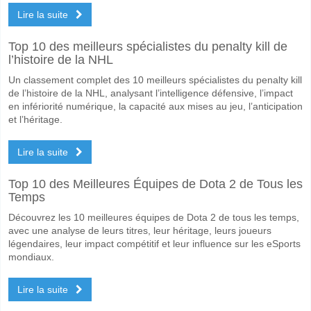
Non pour Les Deux Équipes Marquent, avec un pourcentage de 57%.
Lire la suite
Quel sera le résultat correct attendu entre Trabzonspo
Top 10 des meilleurs spécialistes du penalty kill de
Sur le côté risqué, vous pouvez essayer le Résultat Correct de 1-0 q
l’histoire de la NHL
Un classement complet des 10 meilleurs spécialistes du penalty kill
de l’histoire de la NHL, analysant l’intelligence défensive, l’impact
en infériorité numérique, la capacité aux mises au jeu, l’anticipation
et l’héritage.
Lire la suite
Top 10 des Meilleures Équipes de Dota 2 de Tous les
Temps
Découvrez les 10 meilleures équipes de Dota 2 de tous les temps,
avec une analyse de leurs titres, leur héritage, leurs joueurs
légendaires, leur impact compétitif et leur influence sur les eSports
mondiaux.
Lire la suite