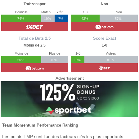
Trabzonspor
Non
Domicile
Match Nul
Extérieur
Oui
Non
74%
19%
7%
43%
57%
Total de Buts 2.5
Score Exact
Moins de 2.5
1-0
Moins de
Plus de
1-0
Autres
60%
40%
19%
81%
Advertisement
Team Momentum Performance Ranking
Les points TMP sont l'un des facteurs clés les plus importants