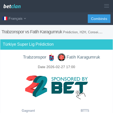
Français
Combinés
Trabzonspor vs Fatih Karagumruk
Prédiction, H2H, Conseils de Paris et Prévision du Match
Türkiye Super Lig Prédiction
Trabzonspor
Fatih Karagumruk
Date 2026-02-27 17:00
Gagnant
BTTS