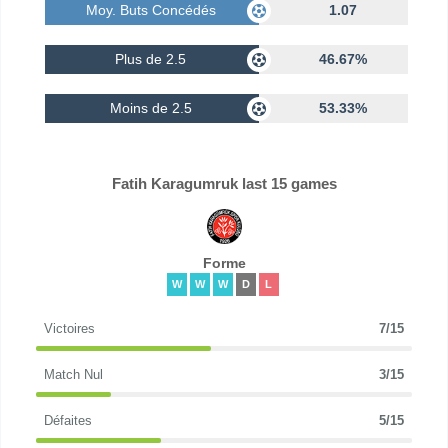
Moy. Buts Concédés
1.07
Plus de 2.5
46.67%
Moins de 2.5
53.33%
Fatih Karagumruk last 15 games
Forme
W
W
W
D
L
Victoires
7/15
Match Nul
3/15
Défaites
5/15