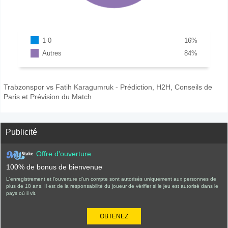
1-0
16
%
Autres
84
%
Trabzonspor vs Fatih Karagumruk - Prédiction, H2H, Conseils de
Paris et Prévision du Match
Publicité
Offre d'ouverture
100% de bonus de bienvenue
L'enregistrement et l'ouverture d'un compte sont autorisés uniquement aux personnes de
plus de 18 ans. Il est de la responsabilité du joueur de vérifier si le jeu est autorisé dans le
pays où il vit.
OBTENEZ