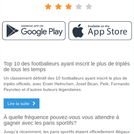
Facebook
Telegram
Instagram
A quand le match entre Lahti v FC Inter?
Top 10 des footballeurs ayant inscrit le plus de triplés
Le match entre Lahti v FC Inter 18 April 2026 15:00.
de tous les temps
Quelle est l'équipe favorite pour gagner entre Lahti v FC
Un classement définitif des 10 footballeurs ayant inscrit le plus de
FC Inter pour le Gagnant du match, avec une probabilité de 54%
triplés officiels, avec Erwin Helmchen, Josef Bican, Pelé, Fernando
Peyroteo et d’autres buteurs légendaires.
Les deux équipes marqueront-elles dans le match Lahti 
Lire la suite
Non pour Les Deux Équipes Marquent, avec un pourcentage de 55%.
Quel sera le résultat correct attendu entre Lahti v FC In
À quelle fréquence pouvez-vous vous attendre à
gagner avec les paris sportifs?
Sur le côté risqué, vous pouvez essayer le Résultat Correct de 0-1 q
Jusqu'à récemment, les paris sportifs étaient officiellement illégaux