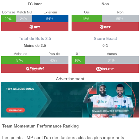
FC Inter
Non
Domicile
Match Nul
Extérieur
Oui
Non
22%
24%
54%
45%
55%
Total de Buts 2.5
Score Exact
Moins de 2.5
0-1
Moins de
Plus de
0-1
Autres
57%
43%
16%
84%
Advertisement
Team Momentum Performance Ranking
Les points TMP sont l'un des facteurs clés les plus importants