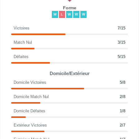
Forme
W
L
W
W
W
Victoires
7/15
Match Nul
3/15
Défaites
5/15
Domicile/Extérieur
Domicile Victoires
5/8
Domicile Match Nul
2/8
Domicile Défaites
1/8
Extérieur Victoires
2/7