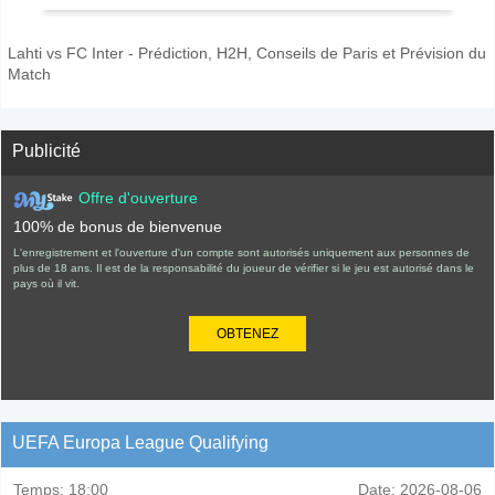
Lahti vs FC Inter - Prédiction, H2H, Conseils de Paris et Prévision du
Match
Publicité
Offre d'ouverture
100% de bonus de bienvenue
L'enregistrement et l'ouverture d'un compte sont autorisés uniquement aux personnes de
plus de 18 ans. Il est de la responsabilité du joueur de vérifier si le jeu est autorisé dans le
pays où il vit.
OBTENEZ
UEFA Europa League Qualifying
Temps:
18:00
Date:
2026-08-06