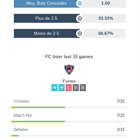
Moy. Buts Concédés
1.00
Plus de 2.5
33.33%
Moins de 2.5
66.67%
FC Inter last 15 games
Forme
W
W
L
D
D
Victoires
7/15
Match Nul
7/15
Défaites
1/15