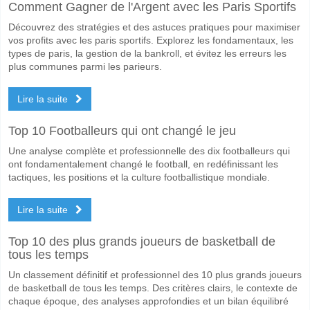
Oui pour Les Deux Équipes Marquent, avec un pourcentage de 62%.
Comment Gagner de l'Argent avec les Paris Sportifs
Découvrez des stratégies et des astuces pratiques pour maximiser
Quel sera le résultat correct attendu entre Fethiyespor
vos profits avec les paris sportifs. Explorez les fondamentaux, les
Sur le côté risqué, vous pouvez essayer le Résultat Correct de 1-3 q
types de paris, la gestion de la bankroll, et évitez les erreurs les
plus communes parmi les parieurs.
Lire la suite
Top 10 Footballeurs qui ont changé le jeu
Une analyse complète et professionnelle des dix footballeurs qui
ont fondamentalement changé le football, en redéfinissant les
tactiques, les positions et la culture footballistique mondiale.
Lire la suite
Top 10 des plus grands joueurs de basketball de
tous les temps
Un classement définitif et professionnel des 10 plus grands joueurs
de basketball de tous les temps. Des critères clairs, le contexte de
chaque époque, des analyses approfondies et un bilan équilibré