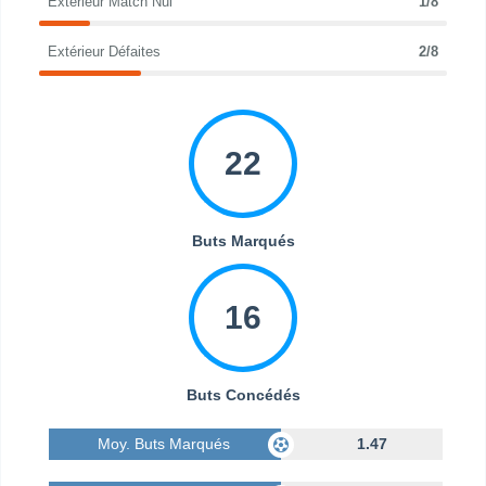
Extérieur Match Nul
1/8
Extérieur Défaites
2/8
22
Buts Marqués
16
Buts Concédés
Moy. Buts Marqués
1.47