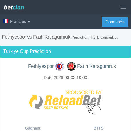
Français
Combinés
Fethiyespor vs Fatih Karagumruk
Prédiction, H2H, Conseils de Paris et Prévision du Match
Türkiye Cup Prédiction
Fethiyespor
Fatih Karagumruk
Date 2026-03-03 10:00
Gagnant
BTTS