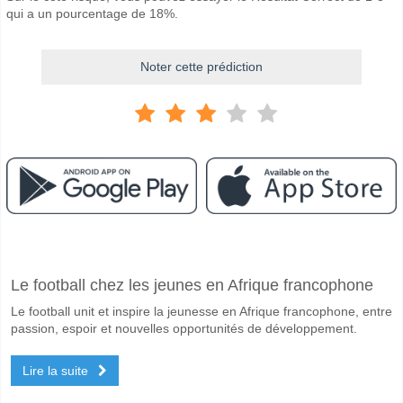
qui a un pourcentage de 18%.
Noter cette prédiction
Facebook
Telegram
Instagram
A quand le match entre Fethiyespor v Fatih Karagumru
Le football chez les jeunes en Afrique francophone
Le match entre Fethiyespor v Fatih Karagumruk 03 March 2026 10:00
Le football unit et inspire la jeunesse en Afrique francophone, entre
Quelle est l'équipe favorite pour gagner entre Fethiyes
passion, espoir et nouvelles opportunités de développement.
Fatih Karagumruk pour le Gagnant du match, avec une probabilité de
Lire la suite
Les deux équipes marqueront-elles dans le match Feth