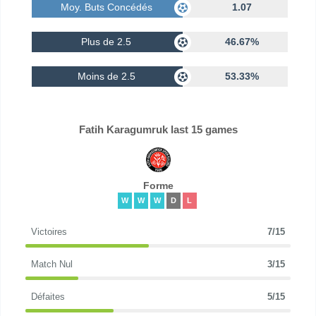
Moy. Buts Concédés
1.07
Plus de 2.5
46.67%
Moins de 2.5
53.33%
Fatih Karagumruk last 15 games
Forme
W
W
W
D
L
Victoires
7/15
Match Nul
3/15
Défaites
5/15