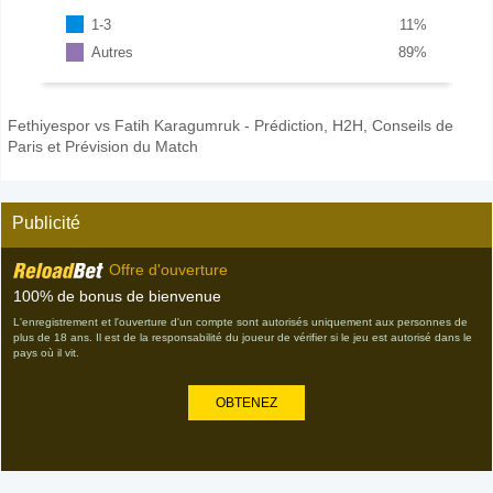
1-3
11
%
Autres
89
%
Fethiyespor vs Fatih Karagumruk - Prédiction, H2H, Conseils de
Paris et Prévision du Match
Publicité
Offre d'ouverture
100% de bonus de bienvenue
L'enregistrement et l'ouverture d'un compte sont autorisés uniquement aux personnes de
plus de 18 ans. Il est de la responsabilité du joueur de vérifier si le jeu est autorisé dans le
pays où il vit.
OBTENEZ