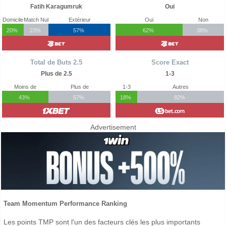
Fatih Karagumruk
Oui
Domicile
Match Nul
Extérieur
Oui
Non
20%
23%
57%
62%
38%
Total de Buts 2.5
Score Exact
Plus de 2.5
1-3
Moins de
Plus de
1-3
Autres
43%
57%
18%
82%
Advertisement
Team Momentum Performance Ranking
Les points TMP sont l'un des facteurs clés les plus importants