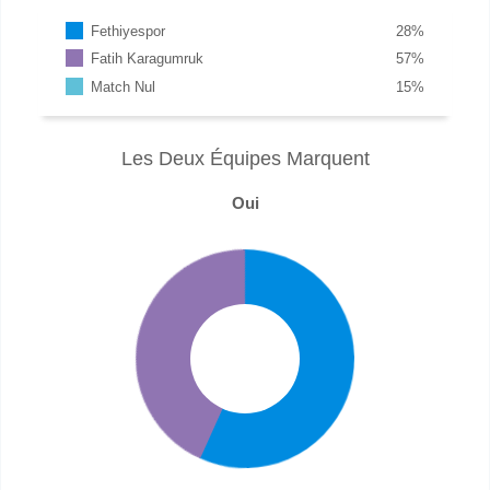
Fethiyespor
28
%
Fatih Karagumruk
57
%
Match Nul
15
%
Les Deux Équipes Marquent
Oui