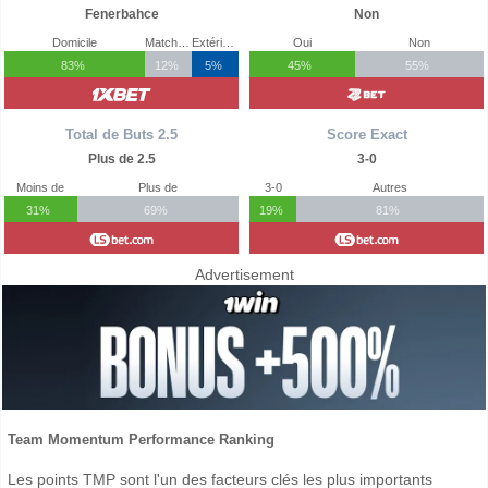
Fenerbahce
Non
Domicile
Match Nul
Extérieur
Oui
Non
83%
12%
5%
45%
55%
Total de Buts 2.5
Score Exact
Plus de 2.5
3-0
Moins de
Plus de
3-0
Autres
31%
69%
19%
81%
Advertisement
Team Momentum Performance Ranking
Les points TMP sont l'un des facteurs clés les plus importants