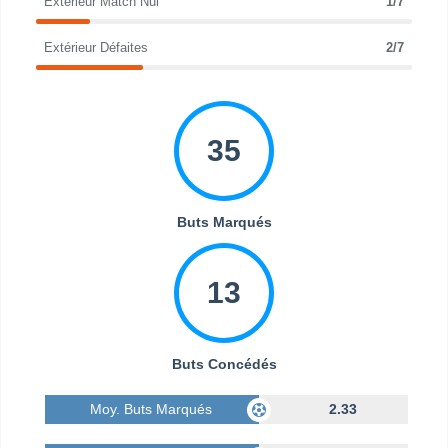
Extérieur Match Nul
1/7
Extérieur Défaites
2/7
35
Buts Marqués
13
Buts Concédés
Moy. Buts Marqués
2.33