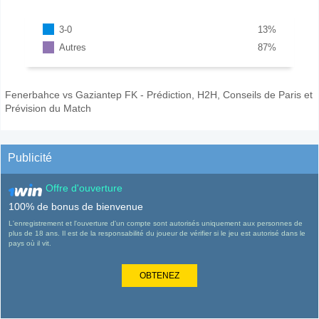
3-0
13
%
Autres
87
%
Fenerbahce vs Gaziantep FK - Prédiction, H2H, Conseils de Paris et
Prévision du Match
Publicité
Offre d'ouverture
100% de bonus de bienvenue
L'enregistrement et l'ouverture d'un compte sont autorisés uniquement aux personnes de
plus de 18 ans. Il est de la responsabilité du joueur de vérifier si le jeu est autorisé dans le
pays où il vit.
OBTENEZ