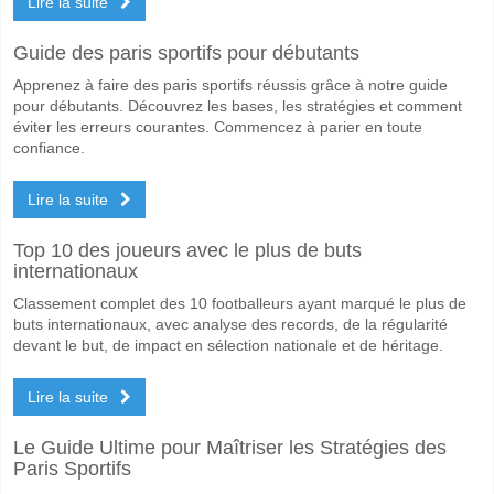
Lire la suite
Non pour Les Deux Équipes Marquent, avec un pourcentage de 55%.
Quel sera le résultat correct attendu entre Fenerbahce
Guide des paris sportifs pour débutants
Sur le côté risqué, vous pouvez essayer le Résultat Correct de 3-0 q
Apprenez à faire des paris sportifs réussis grâce à notre guide
pour débutants. Découvrez les bases, les stratégies et comment
éviter les erreurs courantes. Commencez à parier en toute
confiance.
Lire la suite
Top 10 des joueurs avec le plus de buts
internationaux
Classement complet des 10 footballeurs ayant marqué le plus de
buts internationaux, avec analyse des records, de la régularité
devant le but, de impact en sélection nationale et de héritage.
Lire la suite
Le Guide Ultime pour Maîtriser les Stratégies des
Paris Sportifs