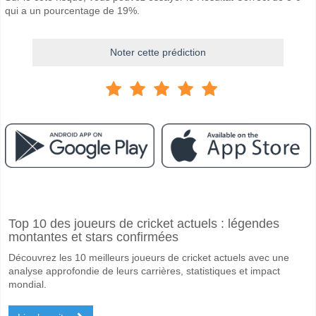
qui a un pourcentage de 19%.
Noter cette prédiction
Facebook
Telegram
Instagram
A quand le match entre Fenerbahce v Gaziantep FK?
Top 10 des joueurs de cricket actuels : légendes
Le match entre Fenerbahce v Gaziantep FK 17 March 2026 17:00.
montantes et stars confirmées
Quelle est l'équipe favorite pour gagner entre Fenerba
Découvrez les 10 meilleurs joueurs de cricket actuels avec une
Fenerbahce pour le Gagnant du match, avec une probabilité de 83%
analyse approfondie de leurs carrières, statistiques et impact
mondial.
Les deux équipes marqueront-elles dans le match Fen