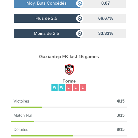
Moy. Buts Concédés
0.87
Plus de 2.5
66.67%
Moins de 2.5
33.33%
Gaziantep FK last 15 games
Forme
W
W
L
L
L
Victoires
4/15
Match Nul
3/15
Défaites
8/15