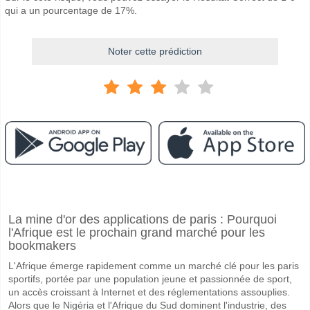
qui a un pourcentage de 17%.
Noter cette prédiction
Facebook
Telegram
Instagram
A quand le match entre Fluminense PI v Juazeirense?
La mine d'or des applications de paris : Pourquoi
Le match entre Fluminense PI v Juazeirense 25 March 2026 22:30.
l'Afrique est le prochain grand marché pour les
Quelle est l'équipe favorite pour gagner entre Fluminen
bookmakers
Fluminense PI pour le Gagnant du match, avec une probabilité de 44
L'Afrique émerge rapidement comme un marché clé pour les paris
sportifs, portée par une population jeune et passionnée de sport,
Les deux équipes marqueront-elles dans le match Flum
un accès croissant à Internet et des réglementations assouplies.
Alors que le Nigéria et l'Afrique du Sud dominent l'industrie, des