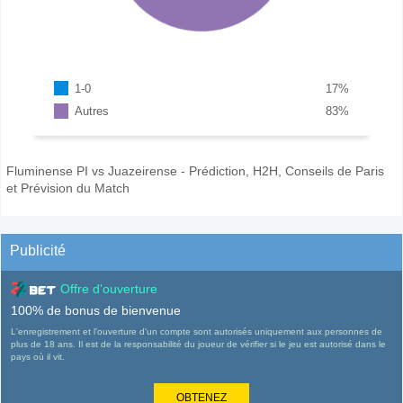
1-0
17
%
Autres
83
%
Fluminense PI vs Juazeirense - Prédiction, H2H, Conseils de Paris
et Prévision du Match
Publicité
Offre d'ouverture
100% de bonus de bienvenue
L'enregistrement et l'ouverture d'un compte sont autorisés uniquement aux personnes de
plus de 18 ans. Il est de la responsabilité du joueur de vérifier si le jeu est autorisé dans le
pays où il vit.
OBTENEZ