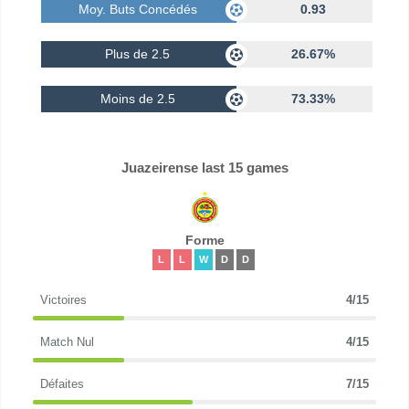
Moy. Buts Concédés
0.93
Plus de 2.5
26.67%
Moins de 2.5
73.33%
Juazeirense last 15 games
Forme
L
L
W
D
D
Victoires
4/15
Match Nul
4/15
Défaites
7/15