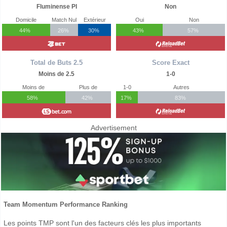
Fluminense PI
Non
Domicile
Match Nul
Extérieur
Oui
Non
44%
26%
30%
43%
57%
Total de Buts 2.5
Score Exact
Moins de 2.5
1-0
Moins de
Plus de
1-0
Autres
58%
42%
17%
83%
Advertisement
Team Momentum Performance Ranking
Les points TMP sont l'un des facteurs clés les plus importants