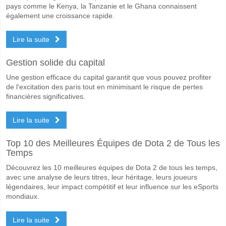
Non pour Les Deux Équipes Marquent, avec un pourcentage de 57%.
pays comme le Kenya, la Tanzanie et le Ghana connaissent
également une croissance rapide.
Quel sera le résultat correct attendu entre Fluminense 
Sur le côté risqué, vous pouvez essayer le Résultat Correct de 1-0 q
Lire la suite
Gestion solide du capital
Une gestion efficace du capital garantit que vous pouvez profiter
de l'excitation des paris tout en minimisant le risque de pertes
financières significatives.
Lire la suite
Top 10 des Meilleures Équipes de Dota 2 de Tous les
Temps
Découvrez les 10 meilleures équipes de Dota 2 de tous les temps,
avec une analyse de leurs titres, leur héritage, leurs joueurs
légendaires, leur impact compétitif et leur influence sur les eSports
mondiaux.
Lire la suite