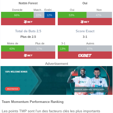
Nottm Forest
Oui
Domicile
Match Nul
Extérieur
Oui
Non
66%
22%
12%
53%
47%
Total de Buts 2.5
Score Exact
Plus de 2.5
3-1
Moins de
Plus de
3-1
Autres
43%
57%
13%
87%
Advertisement
Team Momentum Performance Ranking
Les points TMP sont l'un des facteurs clés les plus importants