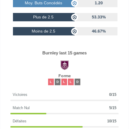
Moy. Buts Concédés
1.20
Plus de 2.5
53.33%
Moins de 2.5
46.67%
Burnley last 15 games
Forme
L
D
L
L
D
Victoires
0/15
Match Nul
5/15
Défaites
10/15