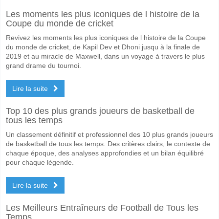
Oui pour Les Deux Équipes Marquent, avec un pourcentage de 53%.
Les moments les plus iconiques de l histoire de la
Quel sera le résultat correct attendu entre Nottm Forest
Coupe du monde de cricket
Sur le côté risqué, vous pouvez essayer le Résultat Correct de 3-1 q
Revivez les moments les plus iconiques de l histoire de la Coupe
du monde de cricket, de Kapil Dev et Dhoni jusqu à la finale de
2019 et au miracle de Maxwell, dans un voyage à travers le plus
grand drame du tournoi.
Lire la suite
Top 10 des plus grands joueurs de basketball de
tous les temps
Un classement définitif et professionnel des 10 plus grands joueurs
de basketball de tous les temps. Des critères clairs, le contexte de
chaque époque, des analyses approfondies et un bilan équilibré
pour chaque légende.
Lire la suite
Les Meilleurs Entraîneurs de Football de Tous les
Temps