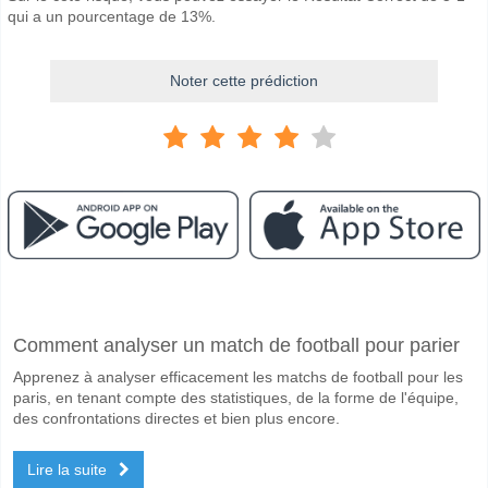
qui a un pourcentage de 13%.
Noter cette prédiction
Facebook
Telegram
Instagram
A quand le match entre Nottm Forest v Burnley?
Comment analyser un match de football pour parier
Le match entre Nottm Forest v Burnley 19 April 2026 14:00.
Apprenez à analyser efficacement les matchs de football pour les
Quelle est l'équipe favorite pour gagner entre Nottm Fo
paris, en tenant compte des statistiques, de la forme de l'équipe,
Nottm Forest pour le Gagnant du match, avec une probabilité de 66%
des confrontations directes et bien plus encore.
Les deux équipes marqueront-elles dans le match Nottm
Lire la suite