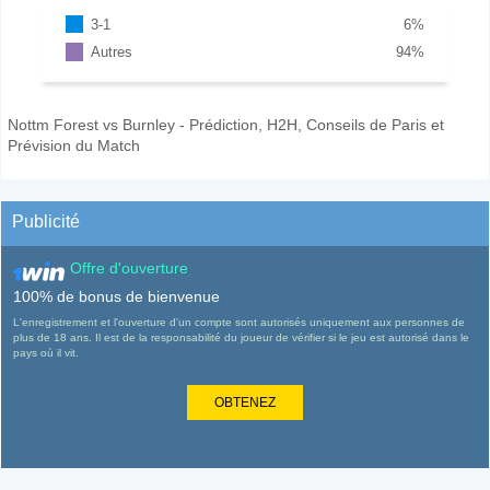
3-1
6
%
Autres
94
%
Nottm Forest vs Burnley - Prédiction, H2H, Conseils de Paris et
Prévision du Match
Publicité
Offre d'ouverture
100% de bonus de bienvenue
L'enregistrement et l'ouverture d'un compte sont autorisés uniquement aux personnes de
plus de 18 ans. Il est de la responsabilité du joueur de vérifier si le jeu est autorisé dans le
pays où il vit.
OBTENEZ