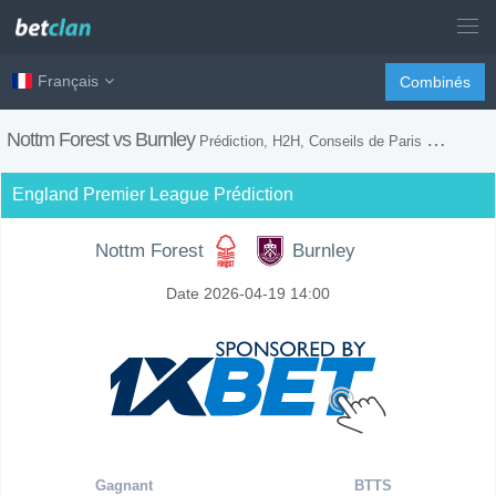
Français
Combinés
Nottm Forest vs Burnley
Prédiction, H2H, Conseils de Paris et Prévision du Match
England Premier League Prédiction
Nottm Forest
Burnley
Date 2026-04-19 14:00
Gagnant
BTTS