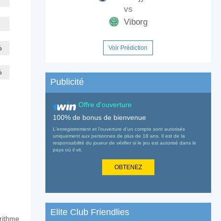
vs
Viborg
%
Voir Prédiction
%
Publicité
Offre d'ouverture
100% de bonus de bienvenue
L'enregistrement et l'ouverture d'un compte sont autorisés
uniquement aux personnes de plus de 18 ans. Il est de la
responsabilité du joueur de vérifier si le jeu est autorisé dans le
pays où il vit.
OBTENEZ
Elite Club Friendlies
orithme