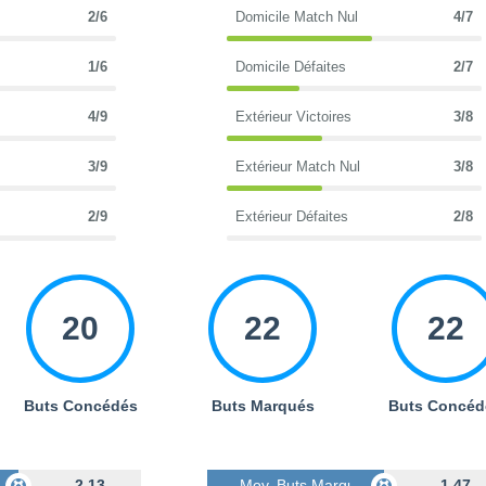
2/6
Domicile Match Nul
4/7
1/6
Domicile Défaites
2/7
4/9
Extérieur Victoires
3/8
3/9
Extérieur Match Nul
3/8
2/9
Extérieur Défaites
2/8
20
22
22
Buts Concédés
Buts Marqués
Buts Concéd
s
2.13
Moy. Buts Marqués
1.47