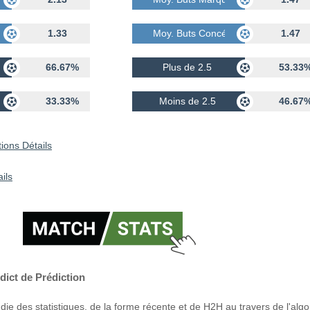
dés
1.33
Moy. Buts Concédés
1.47
66.67%
Plus de 2.5
53.33
33.33%
Moins de 2.5
46.67
ions Détails
ils
dict de Prédiction
ie des statistiques, de la forme récente et de H2H au travers de l'alg