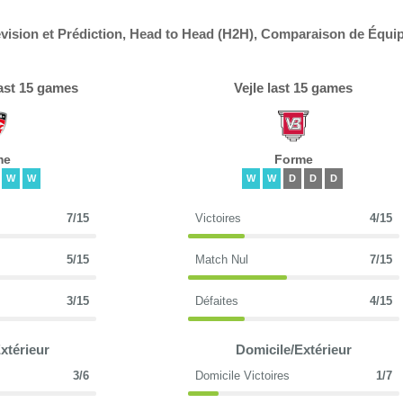
évision et Prédiction, Head to Head (H2H), Comparaison de Équip
last 15 games
Vejle last 15 games
me
Forme
W
W
W
W
D
D
D
7/15
Victoires
4/15
5/15
Match Nul
7/15
3/15
Défaites
4/15
xtérieur
Domicile/Extérieur
3/6
Domicile Victoires
1/7