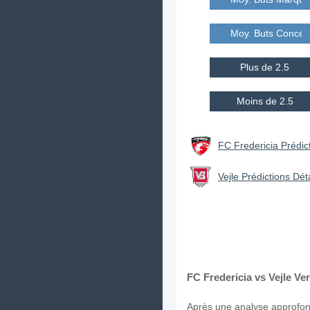
Moy. Buts Concé
Plus de 2.5
Moins de 2.5
FC Fredericia Prédict
Vejle Prédictions Déta
FC Fredericia vs Vejle Ver
Après une analyse approfond