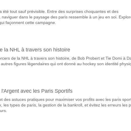
vorite pour gagner entre FC Fredericia v Vejle?
 été tout sauf prévisible. Entre des surprises choquantes et des
ant du match, avec une probabilité de 43%
naviguer dans le paysage des paris ressemble à un jeu en soi. Explo
qui façonnent cette campagne.
ueront-elles dans le match FC Fredericia v Vejle?
 Marquent, avec un pourcentage de 65%.
correct attendu entre FC Fredericia v Vejle?
e la NHL à travers son histoire
uvez essayer le Résultat Correct de 3-1 qui a un pourcentage de 20%.
orcers de la NHL à travers son histoire, de Bob Probert et Tie Domi à D
autres figures légendaires qui ont donné au hockey son identité physi
Argent avec les Paris Sportifs
t des astuces pratiques pour maximiser vos profits avec les paris sport
les types de paris, la gestion de la bankroll, et évitez les erreurs les p
urs.