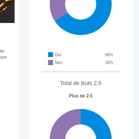
ité
Oui
66
%
aque
Non
34
%
Total de Buts 2.5
Plus de 2.5