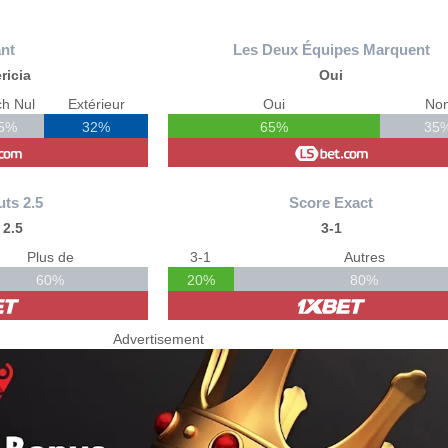
nt
Les Deux Équipes Marquent
ricia
Oui
h Nul
Extérieur
Oui
No
5%
32%
65%
35
uts 2.5
Score Exact
 2.5
3-1
Plus de
3-1
Autres
60%
20%
80%
Advertisement