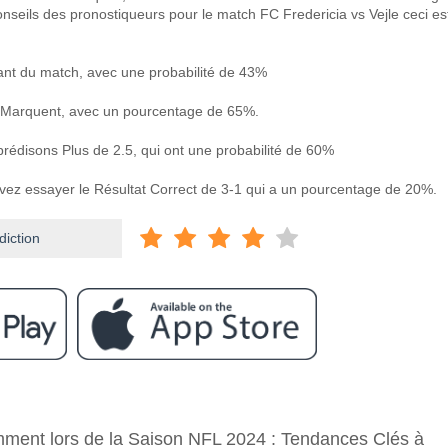
nseils des pronostiqueurs pour le match FC Fredericia vs Vejle ceci es
ant du match, avec une probabilité de 43%
 Marquent, avec un pourcentage de 65%.
prédisons Plus de 2.5, qui ont une probabilité de 60%
uvez essayer le Résultat Correct de 3-1 qui a un pourcentage de 20%.
diction
ram
e FC Fredericia v Vejle?
emment lors de la Saison NFL 2024 : Tendances Clés à
a v Vejle 13 April 2026 18:00.