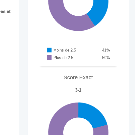
es et
Moins de 2.5
41
%
Plus de 2.5
59
%
Score Exact
3-1