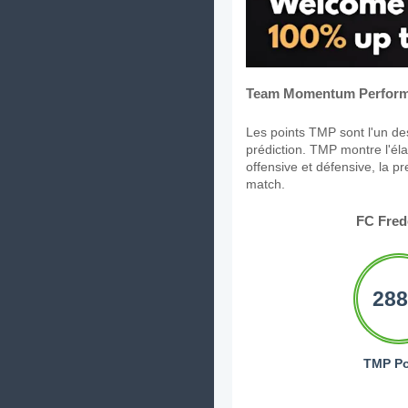
Team Momentum Perform
Les points TMP sont l'un des
prédiction. TMP montre l'élan
offensive et défensive, la p
match.
FC Fred
288
TMP Po