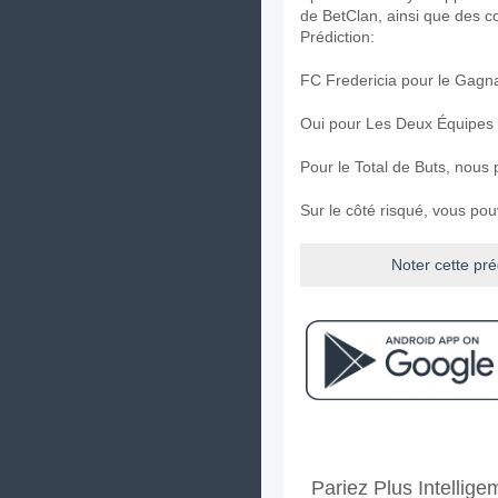
de BetClan, ainsi que des co
Prédiction:
FC Fredericia pour le Gagn
Oui pour Les Deux Équipes
Pour le Total de Buts, nous 
Sur le côté risqué, vous po
Noter cette pré
Facebook
Telegram
Instag
A quand le match entr
Pariez Plus Intellig
Le match entre FC Frederici