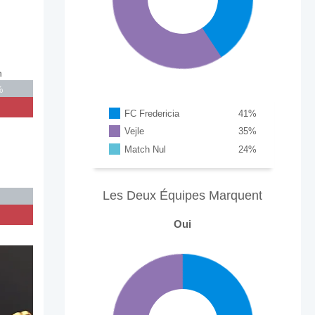
n
%
FC Fredericia
41
%
Vejle
35
%
Match Nul
24
%
Les Deux Équipes Marquent
Oui