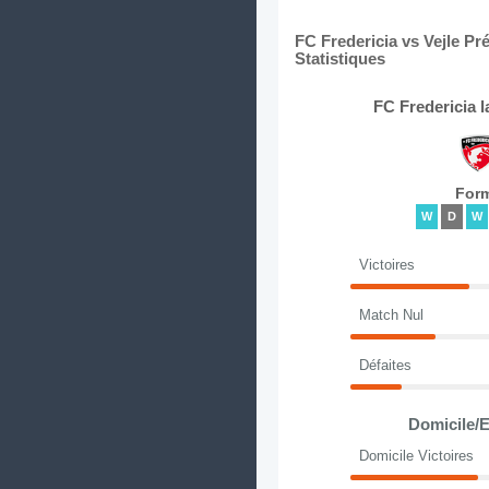
FC Fredericia vs Vejle Pr
Statistiques
FC Fredericia 
For
W
D
W
Victoires
Match Nul
Défaites
Domicile/E
Domicile Victoires