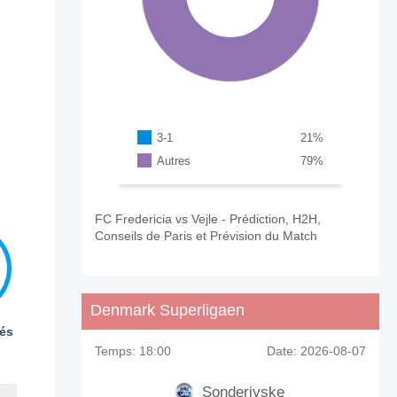
3-1
21
%
Autres
79
%
FC Fredericia vs Vejle - Prédiction, H2H,
Conseils de Paris et Prévision du Match
Denmark Superligaen
és
Temps:
18:00
Date:
2026-08-07
Sonderjyske