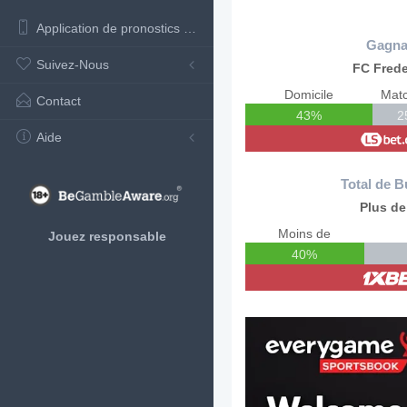
Application de pronostics de football
Gagna
Suivez-Nous
FC Frede
Domicile
Matc
Contact
43%
2
Aide
Total de B
Plus de
Moins de
Jouez responsable
40%