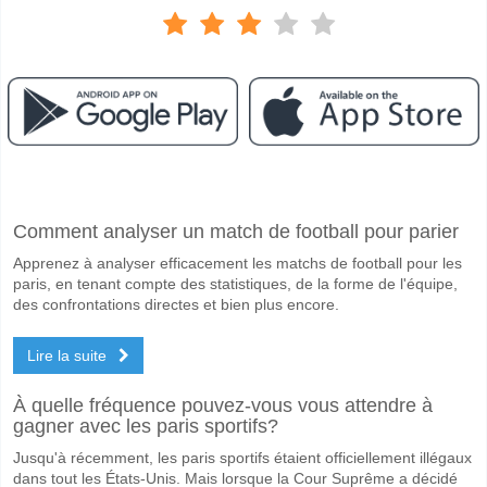
Facebook
Telegram
Instagram
A quand le match entre Burnley v Aston Villa?
Comment analyser un match de football pour parier
Le match entre Burnley v Aston Villa 10 May 2026 14:00.
Apprenez à analyser efficacement les matchs de football pour les
Quelle est l'équipe favorite pour gagner entre Burnley v 
paris, en tenant compte des statistiques, de la forme de l'équipe,
Aston Villa pour le Gagnant du match, avec une probabilité de 61%
des confrontations directes et bien plus encore.
Les deux équipes marqueront-elles dans le match Burnle
Lire la suite
Oui pour Les Deux Équipes Marquent, avec un pourcentage de 57%.
À quelle fréquence pouvez-vous vous attendre à
Quel sera le résultat correct attendu entre Burnley v Ast
gagner avec les paris sportifs?
Sur le côté risqué, vous pouvez essayer le Résultat Correct de 1-3 q
Jusqu'à récemment, les paris sportifs étaient officiellement illégaux
dans tout les États-Unis. Mais lorsque la Cour Suprême a décidé