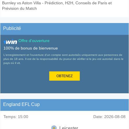
Burnley vs Aston Villa - Prédiction, H2H, Conseils de Paris et
Prévision du Match
Publicité
Offre d'ouverture
100% de bonus de bienvenue
L'enregistrement et l'ouverture d'un compte sont autorisés uniquement aux personnes de
plus de 18 ans. Il est de la responsabilité du joueur de vérifier si le jeu est autorisé dans le
pays où il vit.
OBTENEZ
England EFL Cup
Temps:
15:00
Date:
2026-08-08
Leicester