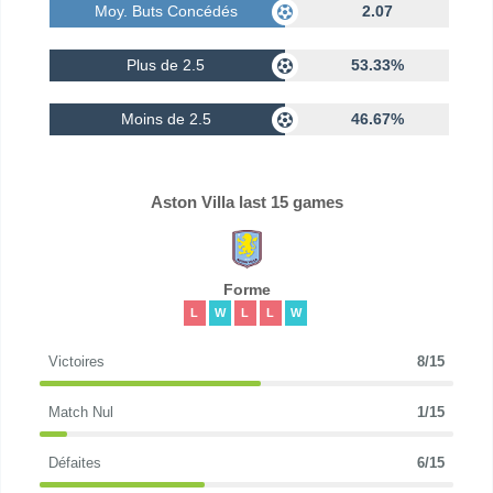
Moy. Buts Concédés
2.07
Plus de 2.5
53.33%
Moins de 2.5
46.67%
Aston Villa last 15 games
Forme
L
W
L
L
W
Victoires
8/15
Match Nul
1/15
Défaites
6/15