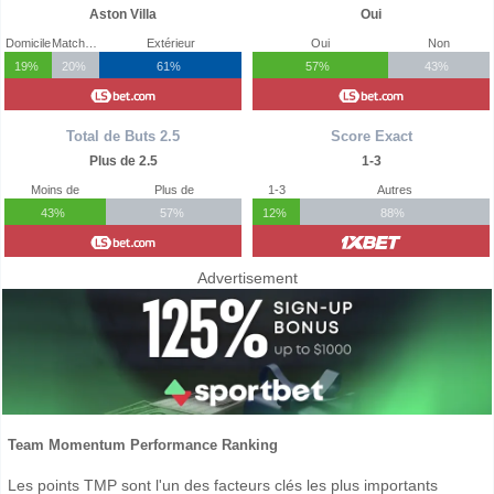
Aston Villa
Oui
Domicile
Match Nul
Extérieur
Oui
Non
19%
20%
61%
57%
43%
Total de Buts 2.5
Score Exact
Plus de 2.5
1-3
Moins de
Plus de
1-3
Autres
43%
57%
12%
88%
Advertisement
Team Momentum Performance Ranking
Les points TMP sont l'un des facteurs clés les plus importants