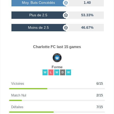
Moy. Buts Concédés
1.40
Plus de 2.5
53.33%
Moins de 2.5
46.67%
Charlotte FC last 15 games
Forme
W
L
W
D
W
Victoires
6/15
Match Nul
2/15
Défaites
7/15