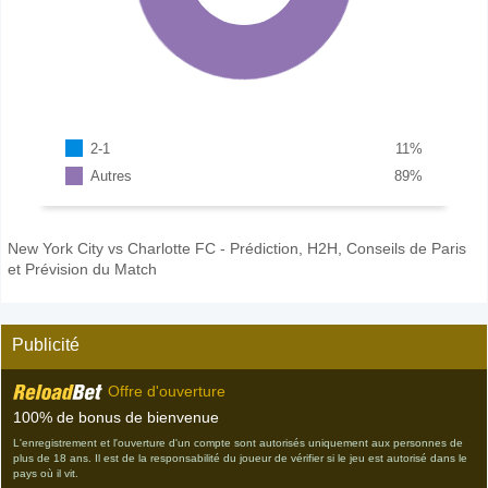
2-1
11
%
Autres
89
%
New York City vs Charlotte FC - Prédiction, H2H, Conseils de Paris
et Prévision du Match
Publicité
Offre d'ouverture
100% de bonus de bienvenue
L'enregistrement et l'ouverture d'un compte sont autorisés uniquement aux personnes de
plus de 18 ans. Il est de la responsabilité du joueur de vérifier si le jeu est autorisé dans le
pays où il vit.