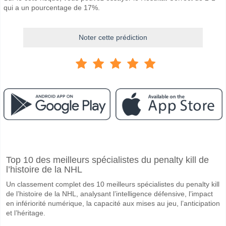
qui a un pourcentage de 17%.
Noter cette prédiction
Facebook
Telegram
Instagram
A quand le match entre New York City v Charlotte FC?
Top 10 des meilleurs spécialistes du penalty kill de
Le match entre New York City v Charlotte FC 19 April 2026 00:30.
l’histoire de la NHL
Quelle est l'équipe favorite pour gagner entre New York
Un classement complet des 10 meilleurs spécialistes du penalty kill
New York City pour le Gagnant du match, avec une probabilité de 55%
de l’histoire de la NHL, analysant l’intelligence défensive, l’impact
en infériorité numérique, la capacité aux mises au jeu, l’anticipation
Les deux équipes marqueront-elles dans le match New Y
et l’héritage.