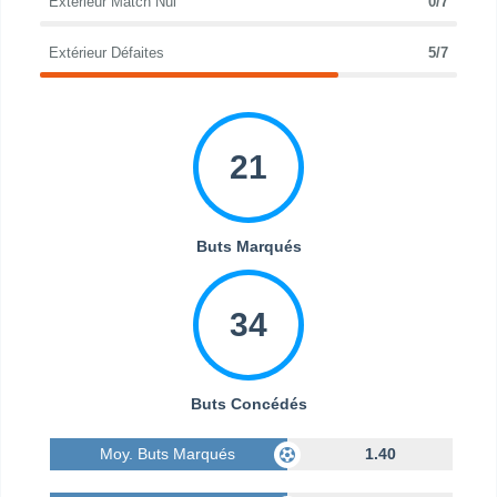
Extérieur Match Nul
0/7
Extérieur Défaites
5/7
21
Buts Marqués
34
Buts Concédés
Moy. Buts Marqués
1.40