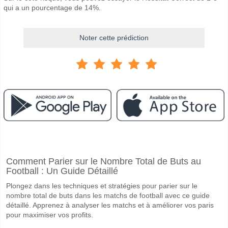
qui a un pourcentage de 14%.
Noter cette prédiction
Facebook
Telegram
Instagram
A quand le match entre Annan Athletic v Spartans FC?
Comment Parier sur le Nombre Total de Buts au
Le match entre Annan Athletic v Spartans FC 18 April 2026 15:00.
Football : Un Guide Détaillé
Quelle est l'équipe favorite pour gagner entre Annan At
Plongez dans les techniques et stratégies pour parier sur le
Spartans FC pour le Gagnant du match, avec une probabilité de 43%
nombre total de buts dans les matchs de football avec ce guide
détaillé. Apprenez à analyser les matchs et à améliorer vos paris
Les deux équipes marqueront-elles dans le match Annan
pour maximiser vos profits.