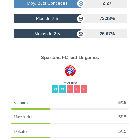
Moy. Buts Concédés
2.27
Plus de 2.5
73.33%
Moins de 2.5
26.67%
Spartans FC last 15 games
Forme
W
W
L
L
L
Victoires
5/15
Match Nul
5/15
Défaites
5/15