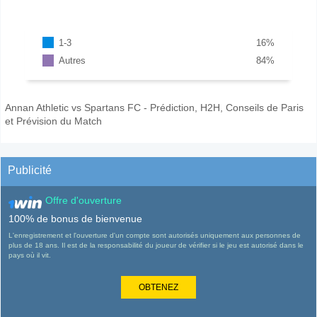
1-3
16
%
Autres
84
%
Annan Athletic vs Spartans FC - Prédiction, H2H, Conseils de Paris
et Prévision du Match
Publicité
Offre d'ouverture
100% de bonus de bienvenue
L'enregistrement et l'ouverture d'un compte sont autorisés uniquement aux personnes de
plus de 18 ans. Il est de la responsabilité du joueur de vérifier si le jeu est autorisé dans le
pays où il vit.
OBTENEZ