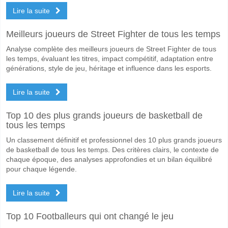
Oui pour Les Deux Équipes Marquent, avec un pourcentage de 61%.
Lire la suite
Quel sera le résultat correct attendu entre Annan Athlet
Meilleurs joueurs de Street Fighter de tous les temps
Sur le côté risqué, vous pouvez essayer le Résultat Correct de 1-3 q
Analyse complète des meilleurs joueurs de Street Fighter de tous
les temps, évaluant les titres, impact compétitif, adaptation entre
générations, style de jeu, héritage et influence dans les esports.
Lire la suite
Top 10 des plus grands joueurs de basketball de
tous les temps
Un classement définitif et professionnel des 10 plus grands joueurs
de basketball de tous les temps. Des critères clairs, le contexte de
chaque époque, des analyses approfondies et un bilan équilibré
pour chaque légende.
Lire la suite
Top 10 Footballeurs qui ont changé le jeu