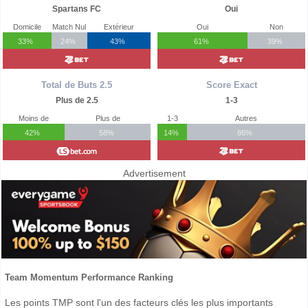
Spartans FC
Oui
Domicile
Match Nul
Extérieur
Oui
Non
33%
24%
43%
61%
39%
Total de Buts 2.5
Score Exact
Plus de 2.5
1-3
Moins de
Plus de
1-3
Autres
42%
58%
14%
86%
Advertisement
Team Momentum Performance Ranking
Les points TMP sont l'un des facteurs clés les plus importants