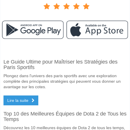
Facebook
Telegram
Instagram
A quand le match entre Stranraer v Forfar?
Le Guide Ultime pour Maîtriser les Stratégies des
Le match entre Stranraer v Forfar 18 April 2026 15:00.
Paris Sportifs
Quelle est l'équipe favorite pour gagner entre Stranraer 
Plongez dans l'univers des paris sportifs avec une exploration
Stranraer pour le Gagnant du match, avec une probabilité de 44%
complète des principales stratégies qui peuvent vous donner un
avantage sur les cotes.
Les deux équipes marqueront-elles dans le match Stran
Lire la suite
Oui pour Les Deux Équipes Marquent, avec un pourcentage de 55%.
Quel sera le résultat correct attendu entre Stranraer v F
Top 10 des Meilleures Équipes de Dota 2 de Tous les
Temps
Sur le côté risqué, vous pouvez essayer le Résultat Correct de 2-1 q
Découvrez les 10 meilleures équipes de Dota 2 de tous les temps,