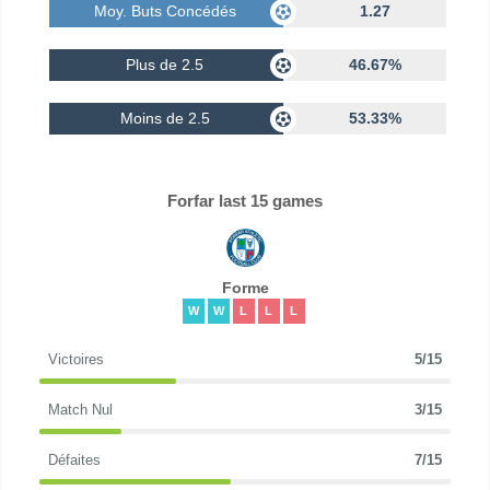
Moy. Buts Concédés
1.27
Plus de 2.5
46.67%
Moins de 2.5
53.33%
Forfar last 15 games
Forme
W
W
L
L
L
Victoires
5/15
Match Nul
3/15
Défaites
7/15