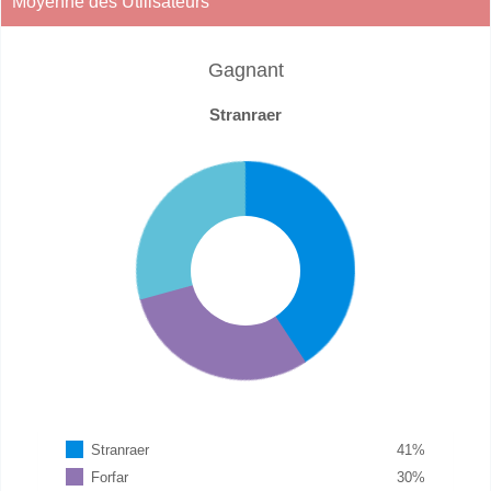
Moyenne des Utilisateurs
Gagnant
Stranraer
Stranraer
41
%
Forfar
30
%