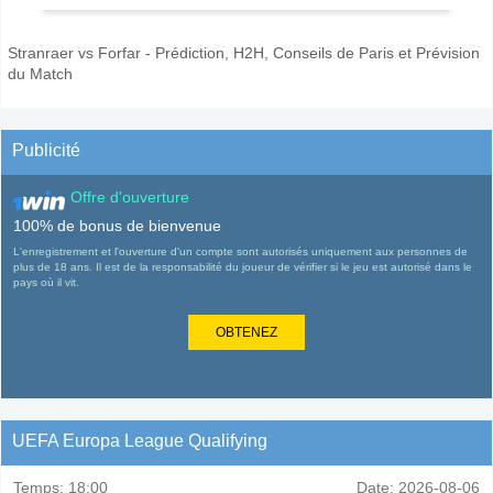
Stranraer vs Forfar - Prédiction, H2H, Conseils de Paris et Prévision
du Match
Publicité
Offre d'ouverture
100% de bonus de bienvenue
L'enregistrement et l'ouverture d'un compte sont autorisés uniquement aux personnes de
plus de 18 ans. Il est de la responsabilité du joueur de vérifier si le jeu est autorisé dans le
pays où il vit.
OBTENEZ
UEFA Europa League Qualifying
Temps:
18:00
Date:
2026-08-06