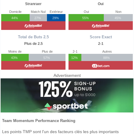
Stranraer
Oui
Domicile
Match Nul
Extérieur
Oui
Non
44%
27%
29%
55%
45%
Total de Buts 2.5
Score Exact
Plus de 2.5
2-1
Moins de
Plus de
2-1
Autres
43%
57%
12%
88%
Advertisement
Team Momentum Performance Ranking
Les points TMP sont l'un des facteurs clés les plus importants