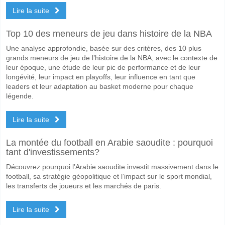
Non pour Les Deux Équipes Marquent, avec un pourcentage de 57%.
Lire la suite
Quel sera le résultat correct attendu entre Colorado R
Top 10 des meneurs de jeu dans histoire de la NBA
Sur le côté risqué, vous pouvez essayer le Résultat Correct de 3-0 q
Une analyse approfondie, basée sur des critères, des 10 plus
grands meneurs de jeu de l’histoire de la NBA, avec le contexte de
leur époque, une étude de leur pic de performance et de leur
longévité, leur impact en playoffs, leur influence en tant que
leaders et leur adaptation au basket moderne pour chaque
légende.
Lire la suite
La montée du football en Arabie saoudite : pourquoi
tant d'investissements?
Découvrez pourquoi l’Arabie saoudite investit massivement dans le
football, sa stratégie géopolitique et l’impact sur le sport mondial,
les transferts de joueurs et les marchés de paris.
Lire la suite