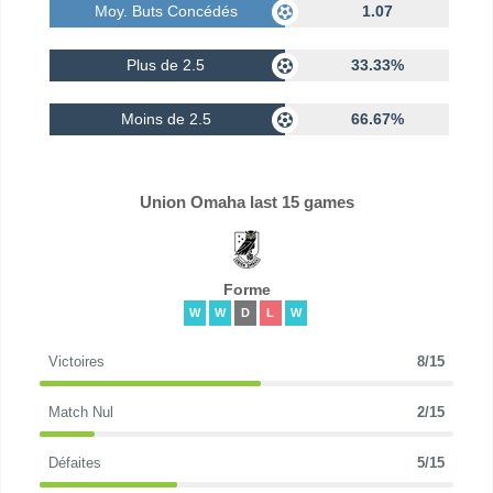
Moy. Buts Concédés
1.07
Plus de 2.5
33.33%
Moins de 2.5
66.67%
Union Omaha last 15 games
Forme
W
W
D
L
W
Victoires
8/15
Match Nul
2/15
Défaites
5/15