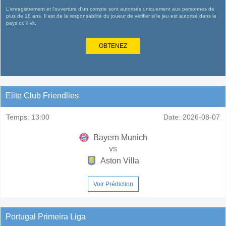
L'enregistrement et l'ouverture d'un compte sont autorisés uniquement aux personnes de
plus de 18 ans. Il est de la responsabilité du joueur de vérifier si le jeu est autorisé dans le
pays où il vit.
OBTENEZ
Elite Club Friendlies
Temps:
13:00
Date:
2026-08-07
Bayern Munich
vs
Aston Villa
Voir Prédiction
Portugal Primeira Liga