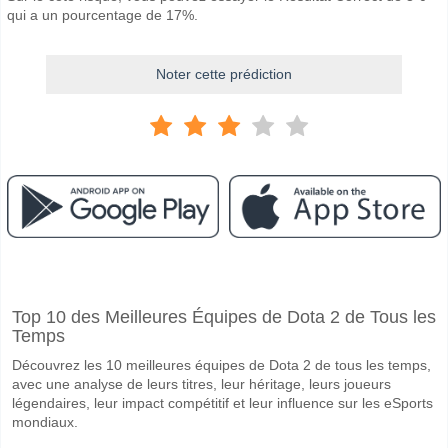
qui a un pourcentage de 17%.
Noter cette prédiction
Facebook
Telegram
Instagram
A quand le match entre Colorado Rapids v Union Oma
Top 10 des Meilleures Équipes de Dota 2 de Tous les
Le match entre Colorado Rapids v Union Omaha 15 April 2026 02:30.
Temps
Quelle est l'équipe favorite pour gagner entre Colora
Découvrez les 10 meilleures équipes de Dota 2 de tous les temps,
Colorado Rapids pour le Gagnant du match, avec une probabilité de 
avec une analyse de leurs titres, leur héritage, leurs joueurs
légendaires, leur impact compétitif et leur influence sur les eSports
Les deux équipes marqueront-elles dans le match Col
mondiaux.