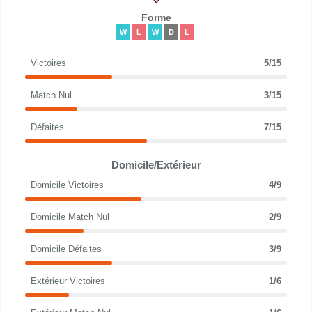
Forme
W
L
W
D
L
Victoires
5/15
Match Nul
3/15
Défaites
7/15
Domicile/Extérieur
Domicile Victoires
4/9
Domicile Match Nul
2/9
Domicile Défaites
3/9
Extérieur Victoires
1/6