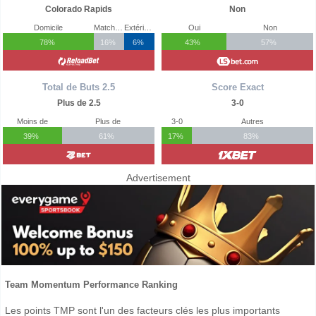
Colorado Rapids
Non
Domicile
Match Nul
Extérieur
Oui
Non
78%
16%
6%
43%
57%
Total de Buts 2.5
Score Exact
Plus de 2.5
3-0
Moins de
Plus de
3-0
Autres
39%
61%
17%
83%
Advertisement
Team Momentum Performance Ranking
Les points TMP sont l'un des facteurs clés les plus importants