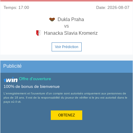
Temps:
17:00
Date:
2026-08-07
Dukla Praha
vs
Hanacka Slavia Kromeriz
Voir Prédiction
Publicité
Offre d'ouverture
100% de bonus de bienvenue
L'enregistrement et l'ouverture d'un compte sont autorisés uniquement aux personnes de
plus de 18 ans. Il est de la responsabilité du joueur de vérifier si le jeu est autorisé dans le
pays où il vit.
OBTENEZ