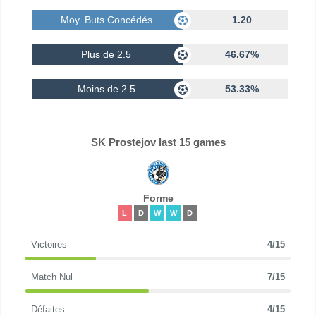
Moy. Buts Concédés
1.20
Plus de 2.5
46.67%
Moins de 2.5
53.33%
SK Prostejov last 15 games
Forme
L
D
W
W
D
Victoires
4/15
Match Nul
7/15
Défaites
4/15