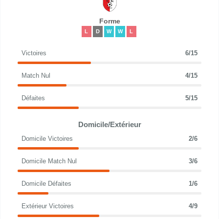
Forme
L
D
W
W
L
Victoires
6/15
Match Nul
4/15
Défaites
5/15
Domicile/Extérieur
Domicile Victoires
2/6
Domicile Match Nul
3/6
Domicile Défaites
1/6
Extérieur Victoires
4/9