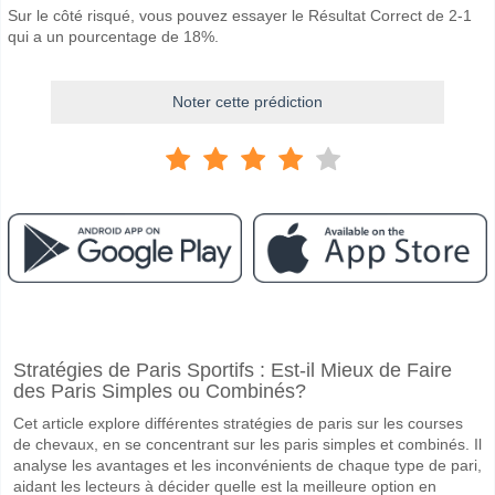
Sur le côté risqué, vous pouvez essayer le Résultat Correct de 2-1
qui a un pourcentage de 18%.
Noter cette prédiction
Facebook
Telegram
Instagram
A quand le match entre Hanacka Slavia Kromeriz v SK 
Stratégies de Paris Sportifs : Est-il Mieux de Faire
Le match entre Hanacka Slavia Kromeriz v SK Prostejov 15 April 2026
des Paris Simples ou Combinés?
Quelle est l'équipe favorite pour gagner entre Hanacka
Cet article explore différentes stratégies de paris sur les courses
Hanacka Slavia Kromeriz pour le Gagnant du match, avec une probabi
de chevaux, en se concentrant sur les paris simples et combinés. Il
analyse les avantages et les inconvénients de chaque type de pari,
Les deux équipes marqueront-elles dans le match Hana
aidant les lecteurs à décider quelle est la meilleure option en