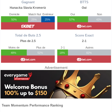
Gagnant
BTTS
Hanacka Slavia Kromeriz
Oui
Domicile
Match Nul
Extérieur
Oui
Non
50%
25%
25%
57%
43%
Total de Buts 2.5
Score Exact
Plus de 2.5
2-1
Moins de
Plus de
2-1
Autres
48%
52%
18%
82%
Advertisement
Team Momentum Performance Ranking