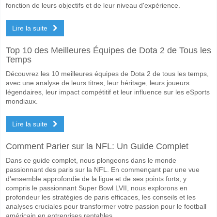
fonction de leurs objectifs et de leur niveau d'expérience.
Oui pour Les Deux Équipes Marquent, avec un pourcentage de 57%.
Lire la suite
Quel sera le résultat correct attendu entre Hanacka Sla
Sur le côté risqué, vous pouvez essayer le Résultat Correct de 2-1 q
Top 10 des Meilleures Équipes de Dota 2 de Tous les
Temps
Découvrez les 10 meilleures équipes de Dota 2 de tous les temps,
avec une analyse de leurs titres, leur héritage, leurs joueurs
légendaires, leur impact compétitif et leur influence sur les eSports
mondiaux.
Lire la suite
Comment Parier sur la NFL: Un Guide Complet
Dans ce guide complet, nous plongeons dans le monde
passionnant des paris sur la NFL. En commençant par une vue
d'ensemble approfondie de la ligue et de ses points forts, y
compris le passionnant Super Bowl LVII, nous explorons en
profondeur les stratégies de paris efficaces, les conseils et les
analyses cruciales pour transformer votre passion pour le football
américain en entreprises rentables.