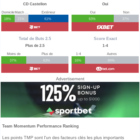
CD Castellon
Oui
Domicile
Match Nul
Extérieur
Oui
Non
18%
21%
61%
63%
37%
Total de Buts 2.5
Score Exact
Plus de 2.5
1-4
Moins de
Plus de
1-4
Autres
37%
63%
16%
84%
Advertisement
Team Momentum Performance Ranking
Les points TMP sont l'un des facteurs clés les plus importants