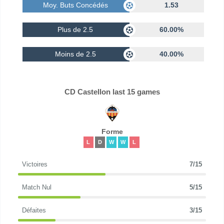
Moy. Buts Concédés
1.53
Plus de 2.5
60.00%
Moins de 2.5
40.00%
CD Castellon last 15 games
Forme
L
D
W
W
L
Victoires
7/15
Match Nul
5/15
Défaites
3/15