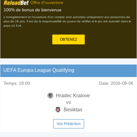
Offre d'ouverture
100% de bonus de bienvenue
L'enregistrement et l'ouverture d'un compte sont autorisés uniquement aux personnes de
plus de 18 ans. Il est de la responsabilité du joueur de vérifier si le jeu est autorisé dans le
pays où il vit.
OBTENEZ
UEFA Europa League Qualifying
Temps:
18:00
Date:
2026-08-06
Hradec Kralove
vs
Besiktas
Voir Prédiction