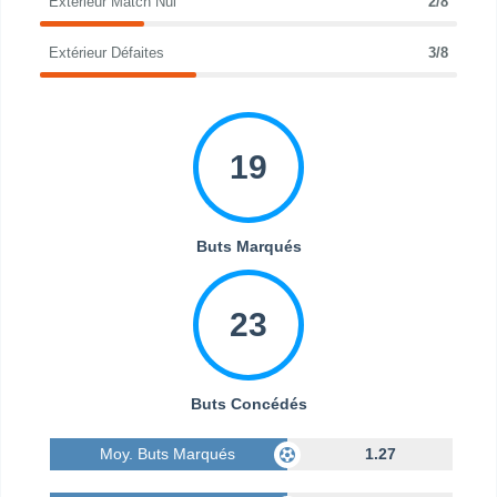
Extérieur Match Nul
2/8
Extérieur Défaites
3/8
19
Buts Marqués
23
Buts Concédés
Moy. Buts Marqués
1.27