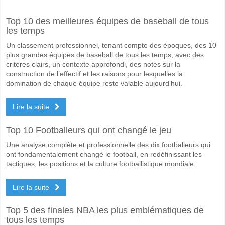
A quand le match entre AD Ceuta v CD Castellon?
Top 10 des meilleures équipes de baseball de tous
Le match entre AD Ceuta v CD Castellon 09 May 2026 13:00.
les temps
Quelle est l'équipe favorite pour gagner entre AD Ceut
Un classement professionnel, tenant compte des époques, des 10
CD Castellon pour le Gagnant du match, avec une probabilité de 61%
plus grandes équipes de baseball de tous les temps, avec des
critères clairs, un contexte approfondi, des notes sur la
Les deux équipes marqueront-elles dans le match AD C
construction de l’effectif et les raisons pour lesquelles la
domination de chaque équipe reste valable aujourd’hui.
Oui pour Les Deux Équipes Marquent, avec un pourcentage de 63%.
Lire la suite
Quel sera le résultat correct attendu entre AD Ceuta v 
Sur le côté risqué, vous pouvez essayer le Résultat Correct de 1-4 q
Top 10 Footballeurs qui ont changé le jeu
Une analyse complète et professionnelle des dix footballeurs qui
ont fondamentalement changé le football, en redéfinissant les
tactiques, les positions et la culture footballistique mondiale.
Lire la suite
Top 5 des finales NBA les plus emblématiques de
tous les temps