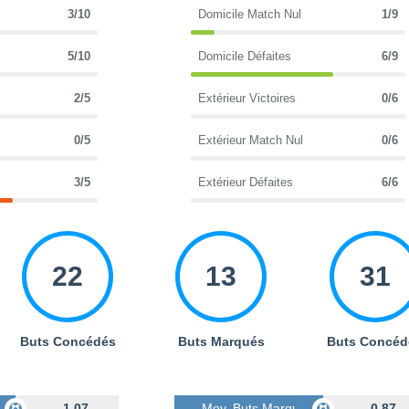
3/10
Domicile Match Nul
1/9
5/10
Domicile Défaites
6/9
2/5
Extérieur Victoires
0/6
0/5
Extérieur Match Nul
0/6
3/5
Extérieur Défaites
6/6
22
13
31
Buts Concédés
Buts Marqués
Buts Concéd
s
1.07
Moy. Buts Marqués
0.87