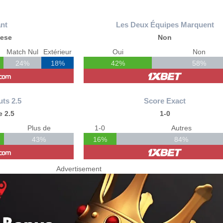
nt
Les Deux Équipes Marquent
ese
Non
Match Nul
Extérieur
Oui
Non
24%
18%
42%
58%
uts 2.5
Score Exact
 2.5
1-0
Plus de
1-0
Autres
43%
16%
84%
Advertisement