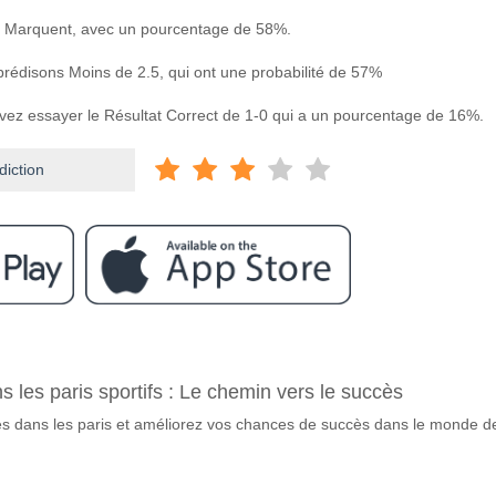
 Marquent, avec un pourcentage de 58%.
 prédisons Moins de 2.5, qui ont une probabilité de 57%
uvez essayer le Résultat Correct de 1-0 qui a un pourcentage de 16%.
diction
ram
re Cremonese v Pisa?
ns les paris sportifs : Le chemin vers le succès
v Pisa 10 May 2026 14:00.
tes dans les paris et améliorez vos chances de succès dans le monde d
avorite pour gagner entre Cremonese v Pisa?
 du match, avec une probabilité de 58%