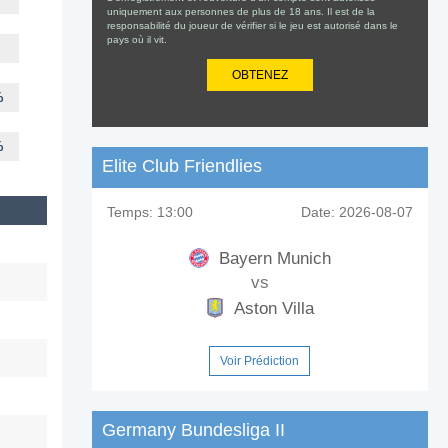
uniquement aux personnes de plus de 18 ans. Il est de la
responsabilité du joueur de vérifier si le jeu est autorisé dans le
pays où il vit.
OBTENEZ
%
%
Elite Club Friendlies
Temps:
13:00
Date:
2026-08-07
Bayern Munich
vs
Aston Villa
Voir Prédiction
Germany Bundesliga II