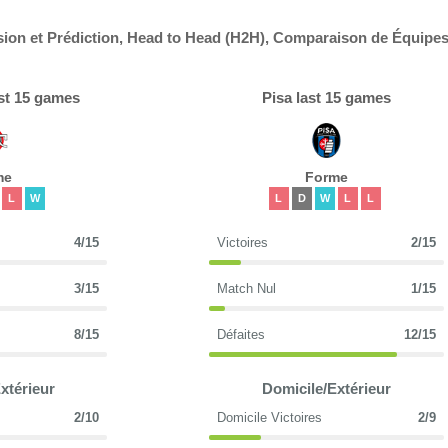
ion et Prédiction, Head to Head (H2H), Comparaison de Équipes
st 15 games
Pisa last 15 games
me
Forme
L
W
L
D
W
L
L
4/15
Victoires
2/15
3/15
Match Nul
1/15
8/15
Défaites
12/15
xtérieur
Domicile/Extérieur
2/10
Domicile Victoires
2/9