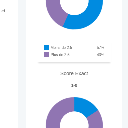
 et
Moins de 2.5
57
%
Plus de 2.5
43
%
Score Exact
1-0