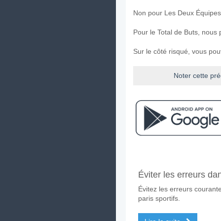
Non pour Les Deux Équipes
Pour le Total de Buts, nous
Sur le côté risqué, vous po
Noter cette pré
Facebook
Telegram
Instag
A quand le match ent
Éviter les erreurs da
Le match entre Cremonese 
Évitez les erreurs couran
Quelle est l'équipe f
paris sportifs.
Cremonese pour le Gagnant