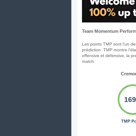
Team Momentum Perform
Les points TMP sont l'un des
prédiction. TMP montre l'élan
offensive et défensive, la p
match.
Cremo
169
TMP Po