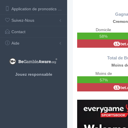
Application de pronostics de football
Gagna
Suivez-Nous
Cremon
Domicile
Contact
58%
Aide
Total de B
Moins de
Moins de
Jouez responsable
57%