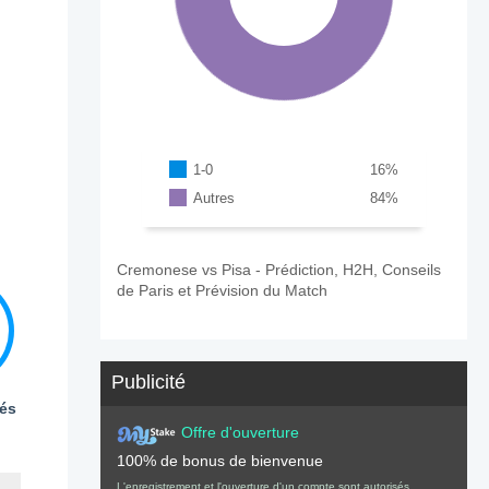
1-0
16
%
Autres
84
%
Cremonese vs Pisa - Prédiction, H2H, Conseils
de Paris et Prévision du Match
Publicité
és
Offre d'ouverture
100% de bonus de bienvenue
L'enregistrement et l'ouverture d'un compte sont autorisés