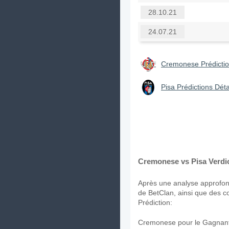
28.10.21
24.07.21
Cremonese Prédictio
Pisa Prédictions Déta
Cremonese vs Pisa Verdic
Après une analyse approfond
de BetClan, ainsi que des c
Prédiction:
Cremonese pour le Gagnant