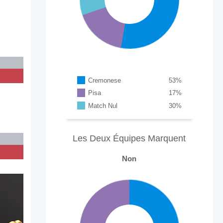
Cremonese
53
%
Pisa
17
%
Match Nul
30
%
Les Deux Équipes Marquent
Non