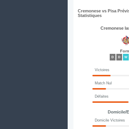
Cremonese vs Pisa Prévis
Statistiques
Cremonese la
For
D
D
W
Victoires
Match Nul
Défaites
Domicile/E
Domicile Victoires