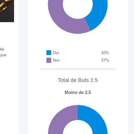
ité
Oui
43
%
aque
Non
57
%
Total de Buts 2.5
Moins de 2.5