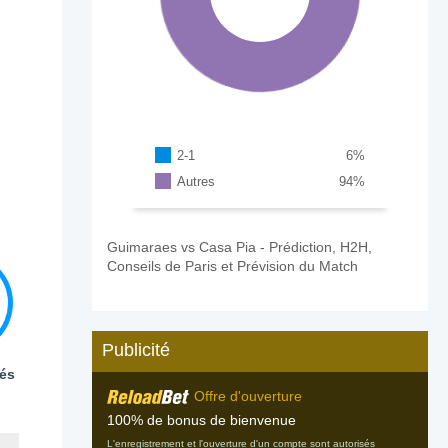
2-1
6
%
Autres
94
%
Guimaraes vs Casa Pia - Prédiction, H2H,
Conseils de Paris et Prévision du Match
Publicité
és
Offre d'ouverture
100% de bonus de bienvenue
L'enregistrement et l'ouverture d'un compte sont autorisés