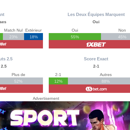
nt
Les Deux Équipes Marquent
aes
Oui
Match Nul
Extérieur
Oui
Non
23%
18%
55%
45%
uts 2.5
Score Exact
 2.5
2-1
Plus de
2-1
Autres
52%
12%
88%
Advertisement