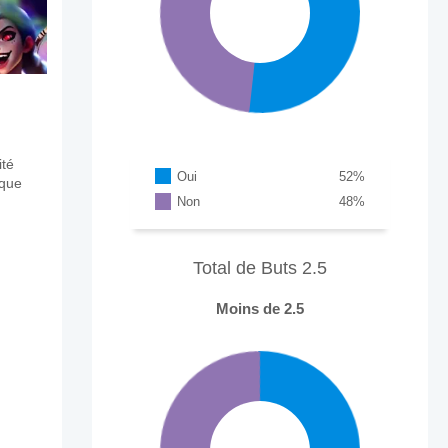
ité
Oui
52
%
aque
Non
48
%
Total de Buts 2.5
Moins de 2.5