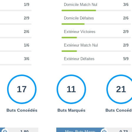
1/9
Domicile Match Nul
3/6
2/9
Domicile Défaites
2/6
2/6
Extérieur Victoires
2/9
1/6
Extérieur Match Nul
2/9
3/6
Extérieur Défaites
5/9
17
11
21
Buts Concédés
Buts Marqués
Buts Concéd
s
1.80
Moy. Buts Marqués
0.73