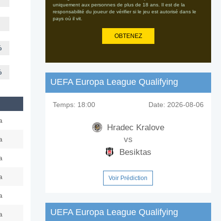
uniquement aux personnes de plus de 18 ans. Il est de la
responsabilité du joueur de vérifier si le jeu est autorisé dans le
pays où il vit.
OBTENEZ
%
%
UEFA Europa League Qualifying
Temps:
18:00
Date:
2026-08-06
a
Hradec Kralove
vs
a
Besiktas
a
a
Voir Prédiction
a
UEFA Europa League Qualifying
a