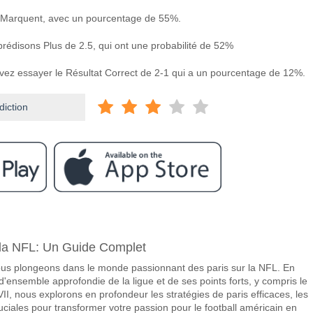
 Marquent, avec un pourcentage de 55%.
prédisons Plus de 2.5, qui ont une probabilité de 52%
uvez essayer le Résultat Correct de 2-1 qui a un pourcentage de 12%.
diction
ram
re Guimaraes v Casa Pia?
la NFL: Un Guide Complet
v Casa Pia 11 May 2026 20:15.
us plongeons dans le monde passionnant des paris sur la NFL. En
avorite pour gagner entre Guimaraes v Casa Pia?
ensemble approfondie de la ligue et de ses points forts, y compris le
du match, avec une probabilité de 59%
I, nous explorons en profondeur les stratégies de paris efficaces, les
ruciales pour transformer votre passion pour le football américain en