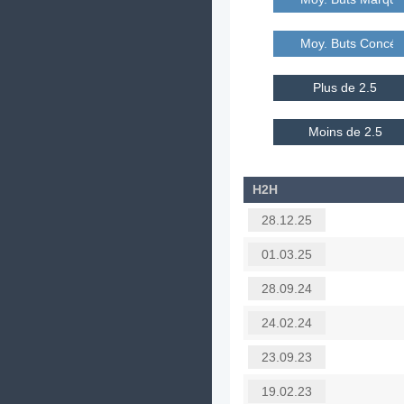
Moy. Buts Concé
Plus de 2.5
Moins de 2.5
H2H
28.12.25
01.03.25
28.09.24
24.02.24
23.09.23
19.02.23