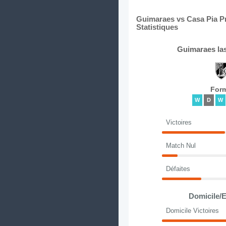
Guimaraes vs Casa Pia Pr
Statistiques
Guimaraes la
For
W
D
W
Victoires
Match Nul
Défaites
Domicile/E
Domicile Victoires