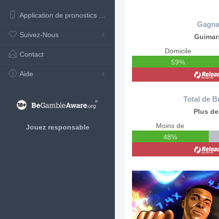
Application de pronostics de football
Gagna
Suivez-Nous
Guimar
Domicile
Contact
59%
Aide
Total de B
Plus de
Moins de
Jouez responsable
48%