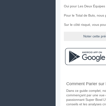
Oui pour Les Deux Équipes
Pour le Total de Buts, nous 
Sur le côté risqué, vous po
Noter cette pré
Facebook
Telegram
Instag
A quand le match ent
Comment Parier sur 
Le match entre Guimaraes 
Dans ce guide complet, no
Quelle est l'équipe f
commençant par une vue d'
Guimaraes pour le Gagnant 
passionnant Super Bowl LVI
conseils et les analyses c