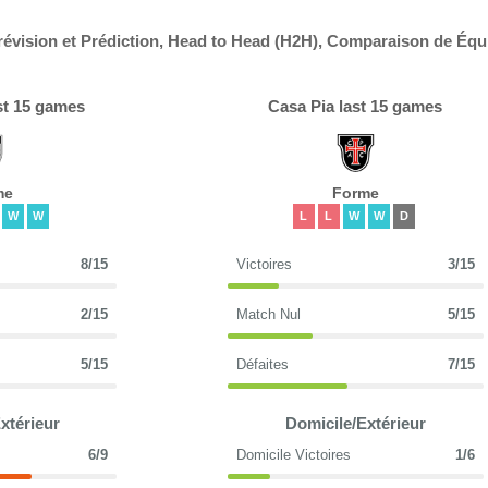
évision et Prédiction, Head to Head (H2H), Comparaison de Équ
st 15 games
Casa Pia last 15 games
me
Forme
W
W
L
L
W
W
D
8/15
Victoires
3/15
2/15
Match Nul
5/15
5/15
Défaites
7/15
xtérieur
Domicile/Extérieur
6/9
Domicile Victoires
1/6