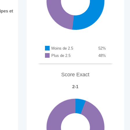
ipes et
Moins de 2.5
52
%
Plus de 2.5
48
%
Score Exact
2-1