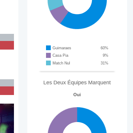
Guimaraes
60
%
Casa Pia
9
%
Match Nul
31
%
Les Deux Équipes Marquent
Oui