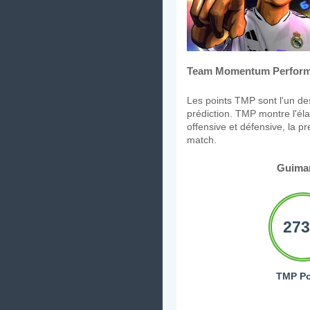
Team Momentum Perform
Les points TMP sont l'un des
prédiction. TMP montre l'élan
offensive et défensive, la p
match.
Guima
273
TMP Po