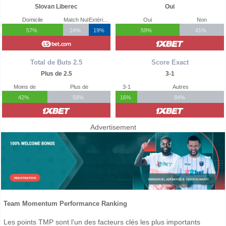
Slovan Liberec
Oui
Domicile
Match Nul
Extérieur
Oui
Non
57%
24%
19%
59%
41%
Total de Buts 2.5
Score Exact
Plus de 2.5
3-1
Moins de
Plus de
3-1
Autres
42%
58%
16%
84%
Advertisement
Team Momentum Performance Ranking
Les points TMP sont l'un des facteurs clés les plus importants