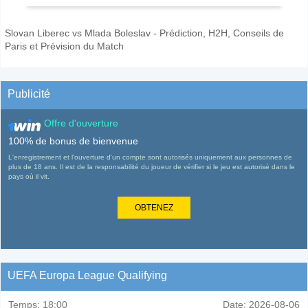
Slovan Liberec vs Mlada Boleslav - Prédiction, H2H, Conseils de
Paris et Prévision du Match
Publicité
Offre d'ouverture
100% de bonus de bienvenue
L'enregistrement et l'ouverture d'un compte sont autorisés uniquement aux personnes de
plus de 18 ans. Il est de la responsabilité du joueur de vérifier si le jeu est autorisé dans le
pays où il vit.
OBTENEZ
UEFA Europa League Qualifying
Temps:
18:00
Date:
2026-08-06