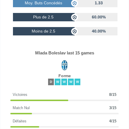
Moy. Buts Concédés
1.33
Plus de 2.5
60.00%
Moins de 2.5
40.00%
Mlada Boleslav last 15 games
Forme
D
W
W
W
W
Victoires
8/15
Match Nul
3/15
Défaites
4/15