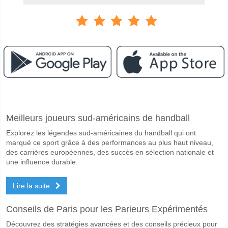
Facebook
Telegram
Instagram
A quand le match entre Slovan Liberec v Mlada Bolesla
Meilleurs joueurs sud-américains de handball
Le match entre Slovan Liberec v Mlada Boleslav 18 April 2026 14:00.
Explorez les légendes sud-américaines du handball qui ont
Quelle est l'équipe favorite pour gagner entre Slovan L
marqué ce sport grâce à des performances au plus haut niveau,
Slovan Liberec pour le Gagnant du match, avec une probabilité de 57
des carrières européennes, des succès en sélection nationale et
une influence durable.
Les deux équipes marqueront-elles dans le match Slova
Lire la suite
Oui pour Les Deux Équipes Marquent, avec un pourcentage de 59%.
Quel sera le résultat correct attendu entre Slovan Libe
Conseils de Paris pour les Parieurs Expérimentés
Sur le côté risqué, vous pouvez essayer le Résultat Correct de 3-1 q
Découvrez des stratégies avancées et des conseils précieux pour