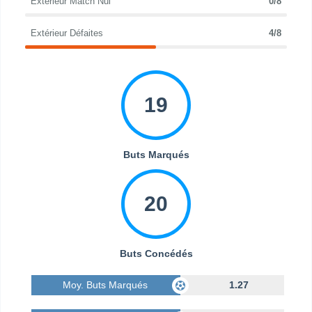
Extérieur Match Nul
0/8
Extérieur Défaites
4/8
19
Buts Marqués
20
Buts Concédés
Moy. Buts Marqués
1.27