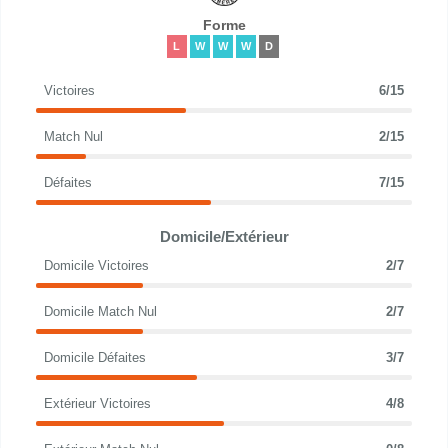
Forme
L
W
W
W
D
Victoires
6/15
Match Nul
2/15
Défaites
7/15
Domicile/Extérieur
Domicile Victoires
2/7
Domicile Match Nul
2/7
Domicile Défaites
3/7
Extérieur Victoires
4/8